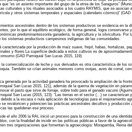
 a que “es un asiento importante del grupo de la etnia de los Saraguros” (Munic
as culturales y los rituales asociados a los cuatro RAYMIS, que se asocian al 
agrícola y otros sistemas temporales y espaciales (calendario cósmico)” (GAD
mientos ancestrales dentro de los sistemas productivos se evidencia en la d
tes, por lo que el equilibrio ecológico, de forma general, logra conservarse 
nómicas predominantessonla ganadería, la agricultura y la silvicultura. Por t
de los sistemas productivos campesinos indígenas de las comunidades.
 caracterizada por la producción de maíz suave, frejol, habas, hortalizas, pap
nales y flores.La superficie dedicada a estos cultivos es de aproximadament
toconsumo (GAD Parroquial San Lucas 2015, 119).
la comercialización de leche y sus derivados es otra característica de los s
rroquia. También se crían animales menores como ovejas, aves de corral, ce
ca generada por la actividad ganadera ha provocado la ampliación de la fronte
rroquial San Lucas 2015, 121), además de la quema de vegetación en páram
novar el pasto que sirve de forraje, sobre todo para el ganado vacuno (Aguirr
oquial San Lucas (2015, 123): “Las tierras en el sector (…) se caracterizan p
 debido a la escasa o nula aplicación de tecnologías para el mejoramiento ag
o se revaloricen y potencien las prácticas ancestrales decultivo y producción
cas las quelideran ese proceso.
esde el año 2006 la RAL inició un proceso para la construcción de una identi
blos, con la finalidad de incidir en las políticas públicas a favor de la agroec
sten tres organizaciones que fomentan la agroecología: Morapamba, Reina d