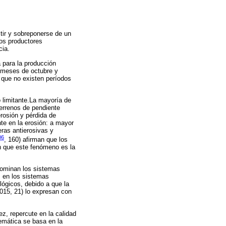
tir y sobreponerse de un
los productores
cia.
 para la producción
 meses de octubre y
 que no existen períodos
o limitante.La mayoría de
errenos de pendiente
rosión y pérdida de
nte en la erosión: a mayor
eras antierosivas y
06
, 160) afirman que los
an que este fenómeno es la
dominan los sistemas
s en los sistemas
lógicos, debido a que la
015, 21) lo expresan con
ez, repercute en la calidad
lemática se basa en la