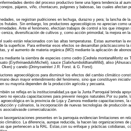
enfermedades dentro del proceso productivo tiene una ligera tendencia al au
conejos, pájaros, viño, chontacuro, pulgones y babosas, las cuales afectan pr
medades, se registran pudriciones en lechuga, durazno y pera; la lancha de la 
s frutales. Sin embargo, los productores agroecológicos no aprecian como un 
rmedades. Ante el fenómeno, efectúan trabajos de control a los que integran
 ceniza, diversificación de cultivos y, como acción primordial, la mejora en la 
el suelo están relacionados con las altas temperaturas. Estas aumentan la e
o de la superficie. Para enfrentar esos efectos se desarrollan prácticascomo l
ertas, y el aumento de materia orgánica (MO) mediante la aplicación de abo
iza mediante la siembra de especies como cedro (
Cedrela montana
Moritz ex 
guato (
Erythrinaedulis
Micheli), sauce (
Salixhumboldtiana
Willd), aliso (
Alnusac
 Oken) y canelo (
Drimyswinteri
J.R. Forst. & G. Forst).
uctores agroecológicos para disminuir los efectos del cambio climático const
 mano deun mayor entendimiento del fenómeno, sino que constituyen iniciativ
en su mayoría dependen de la producción agrícola y pecuaria.
bién se refleja en la institucionalidad,ya que la Junta Parroquial brinda apo
ero no ejecuta capacitaciones para prevenir riesgos naturales.Por su parte, l
n agroecológica en la provincia de Loja y Zamora mediante capacitaciones, la 
ducción y culinarios, la incorporación de nuevas tecnologías de producción a
s asociativasde comercialización.
mo lasorganizaciones presentes en la parroquia evidencian limitaciones en rel
bio climático. La diferencia, aunque reducida, la hacen las organizaciones de
s que pertenecen a la RAL. Estas,con su enfoque y prácticas cotidianas, co
tico.