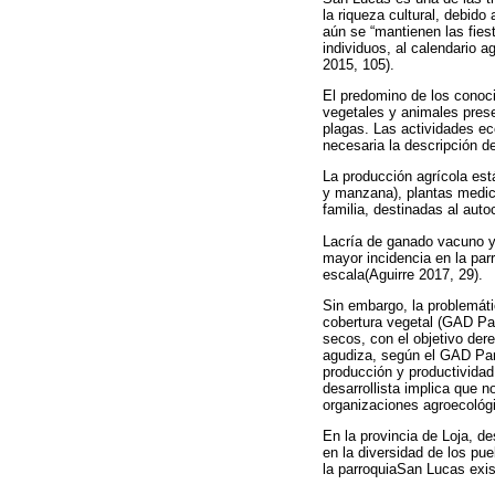
la riqueza cultural, debido
aún se “mantienen las fiest
individuos, al calendario 
2015, 105).
El predomino de los conoci
vegetales y animales presen
plagas. Las actividades eco
necesaria la descripción 
La producción agrícola está
y manzana), plantas medici
familia, destinadas al au
Lacría de ganado vacuno y 
mayor incidencia en la pa
escala(Aguirre 2017, 29).
Sin embargo, la problemáti
cobertura vegetal (GAD Pa
secos, con el objetivo dere
agudiza, según el GAD Parr
producción y productividad
desarrollista implica que n
organizaciones agroecológi
En la provincia de Loja, d
en la diversidad de los pue
la parroquiaSan Lucas exi