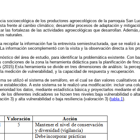
encia socioecológica de los productores agroecológicos de la parroquia San L
ta frente al cambio climático; desarrollar procesos de adaptación y mitigació
car las fortalezas de las actividades agroecológicas que desarrollan. Además,
os naturales.
a recopilar la información fue la entrevista semiestructurada, que se realizó 
La información secomplementó con la visita y la observación directa a los pr
agnóstico del área de estudio, para identificar la problemática existente. Con 
s condiciones de la zona la herramienta didáctica para la planificación de finc
ls (2015).Esta herramienta se divide en tres dimensiones de análisis: la perce
 la medición de vulnerabilidad, y la capacidad de respuesta y recuperación.
tima se utilizó el sistema de semáforo, en el cual se dan valores cualitativos
 establecidos. A este sistema se le realizó una modificación: incluir una col
sterioridad los datos, mediante estadística básica,y proyectarlos mediante el
de los diferentes indicadores se hizoen tres niveles:baja vulnerabilidad o alta 
ción 3) y alta vulnerabilidad o baja resiliencia (valoración 3) (
tabla 1
).