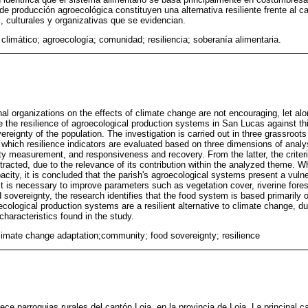
de producción agroecológica constituyen una alternativa resiliente frente al c
, culturales y organizativas que se evidencian.
climático; agroecología; comunidad; resiliencia; soberanía alimentaria.
nal organizations on the effects of climate change are not encouraging, let alo
e the resilience of agroecological production systems in San Lucas against this 
vereignty of the population. The investigation is carried out in three grassroots
 which resilience indicators are evaluated based on three dimensions of analys
ity measurement, and responsiveness and recovery. From the latter, the criteri
xtracted, due to the relevance of its contribution within the analyzed theme. 
ity, it is concluded that the parish's agroecological systems present a vulne
it is necessary to improve parameters such as vegetation cover, riverine fores
food sovereignty, the research identifies that the food system is based primarily
ecological production systems are a resilient alternative to climate change, du
characteristics found in the study.
limate change adaptation;community; food sovereignty; resilience
ce parroquias rurales del cantón Loja, en la provincia de Loja. La principal c