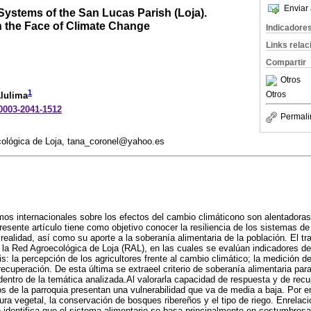
Enviar 
Systems of the San Lucas Parish (Loja).
in the Face of Climate Change
Indicadore
Links rela
Compartir
Otros
1
Otros
Alulima
-0003-2041-1512
Permali
ológica de Loja, tana_coronel@yahoo.es
os internacionales sobre los efectos del cambio climáticono son alentadora
esente artículo tiene como objetivo conocer la resiliencia de los sistemas d
ealidad, así como su aporte a la soberanía alimentaria de la población. El tra
la Red Agroecológica de Loja (RAL), en las cuales se evalúan indicadores de
s: la percepción de los agricultores frente al cambio climático; la medición de
cuperación. De esta última se extraeel criterio de soberanía alimentaria para 
 dentro de la temática analizada.Al valorarla capacidad de respuesta y de re
s de la parroquia presentan una vulnerabilidad que va de media a baja. Por e
ra vegetal, la conservación de bosques ribereños y el tipo de riego. Enrelac
ón identifica que el sistema alimentario se basa principalmente en costumbres