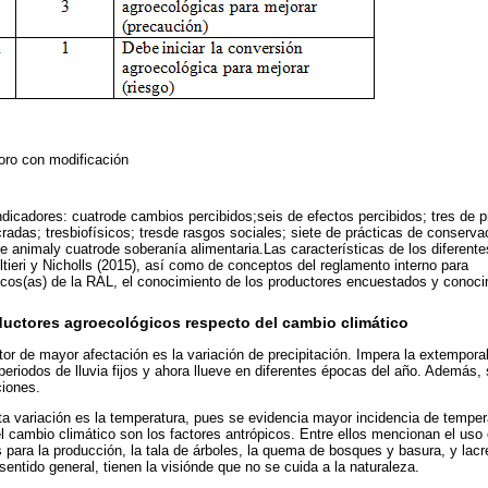
oro con modificación
indicadores: cuatrode cambios percibidos;seis de efectos percibidos; tres de p
cradas; tresbiofísicos; tresde rasgos sociales; siete de prácticas de conserva
 animaly cuatrode soberanía alimentaria.Las características de los diferente
tieri y Nicholls (2015), así como de conceptos del reglamento interno para
cos(as) de la RAL, el conocimiento de los productores encuestados y conocim
ductores agroecológicos respecto del cambio climático
ctor de mayor afectación es la variación de precipitación. Impera la extemporal
eriodos de lluvia fijos y ahora llueve en diferentes épocas del año. Además,
ciones.
lta variación es la temperatura, pues se evidencia mayor incidencia de tempe
l cambio climático son los factores antrópicos. Entre ellos mencionan el uso 
s para la producción, la tala de árboles, la quema de bosques y basura, y lac
entido general, tienen la visiónde que no se cuida a la naturaleza.