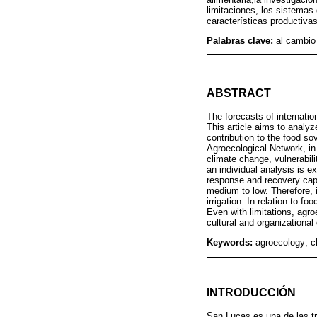
limitaciones, los sistemas 
características productivas
Palabras clave:
al cambio 
ABSTRACT
The forecasts of internatio
This article aims to analyz
contribution to the food so
Agroecological Network, in
climate change, vulnerabil
an individual analysis is e
response and recovery capac
medium to low. Therefore, 
irrigation. In relation to 
Even with limitations, agro
cultural and organizational 
Keywords:
agroecology; c
INTRODUCCIÓN
San Lucas es una de las tre