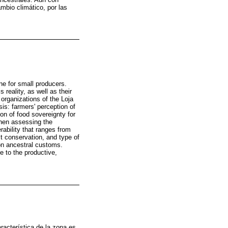
ambio climático, por las
ne for small producers.
reality, as well as their
 organizations of the Loja
is: farmers' perception of
on of food sovereignty for
When assessing the
rability that ranges from
t conservation, and type of
 on ancestral customs.
e to the productive,
aracterística de la zona es