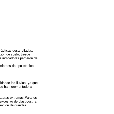
rácticas desarrolladas;
ción de suelo; tresde
s indicadores partieron de
ientos de tipo técnico.
idadde las lluvias, ya que
 se ha incrementado la
raturas extremas.Para los
excesivo de plásticos, la
reación de grandes