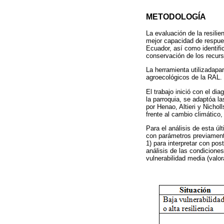
METODOLOGÍA
La evaluación de la resili
mejor capacidad de respues
Ecuador, así como identifi
conservación de los recurs
La herramienta utilizadapar
agroecológicos de la RAL. 
El trabajo inició con el di
la parroquia, se adaptóa la
por Henao, Altieri y Nichol
frente al cambio climático,
Para el análisis de esta úl
con parámetros previamente
1) para interpretar con po
análisis de las condiciones 
vulnerabilidad media (valora