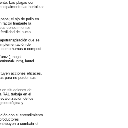
mento. Las plagas con
incipalmente las hortalizas
papa; el ojo de pollo en
factor limitante la
 sus conocimientos
fertilidad del suelo.
vapotranspiración que se
a implementación de
nos como humus o compost.
Turcz.), nogal
uminata
Kunth), laurel
ituyen acciones eficaces.
as para no perder sus
yo en situaciones de
a RAL trabaja en el
revalorización de los
groecológica y
ación con el entendimiento
 productores
ntribuyen a combatir el