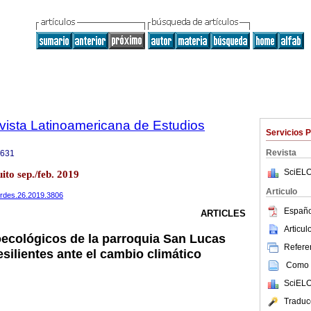
vista Latinoamericana de Estudios
Servicios 
Revista
6631
SciELO
to sep./feb. 2019
Articulo
verdes.26.2019.3806
Españo
ARTICLES
Articu
ecológicos de la parroquia San Lucas
Referen
resilientes ante el cambio climático
Como c
SciELO
Traduc