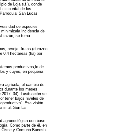
ipio de Loja s.f.), donde
ciclo vital de los
 Parroquial San Lucas
iversidad de especies
y minimizala incidencia de
al razón, se torna
as, arveja, frutas (durazno
e 0,4 hectáreas (ha) por
istemas productivos,la de
rdos y cuyes, en pequeña
ra agrícola, el cambio de
os durante los meses
e 2017, 34). Lasituación se
or tener bajos niveles de
roproductivo”. Esa visión
 animal. Son las
dad agroecológica con base
ología. Como parte de él, en
el Cisne y Comuna Bucashi.