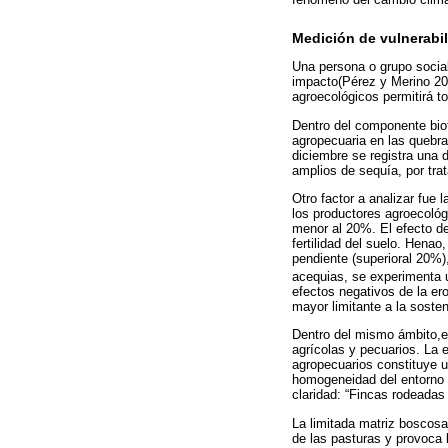
Medición de vulnerabi
Una persona o grupo social
impacto(Pérez y Merino 201
agroecológicos permitirá t
Dentro del componente biof
agropecuaria en las quebr
diciembre se registra una 
amplios de sequía, por tra
Otro factor a analizar fue 
los productores agroecológ
menor al 20%. El efecto de
fertilidad del suelo. Henao
pendiente (superioral 20%)
acequias, se experimenta u
efectos negativos de la er
mayor limitante a la sosten
Dentro del mismo ámbito,en
agrícolas y pecuarios. La 
agropecuarios constituye u
homogeneidad del entorno l
claridad: “Fincas rodeada
La limitada matriz boscosa 
de las pasturas y provoca 