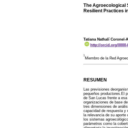
The Agroecological 
Resilient Practices 
Tatiana Nathalí Coronel-
http://orcid.org/0000
1
Miembro de la Red Agroec
RESUMEN
Las previsiones deorganism
pequeños productores.El pr
de San Lucas frente a esa r
organizaciones de base de 
tres dimensiones de análisi
capacidad de respuesta y re
la relevancia de su aporte
los sistemas agroecológico
parámetros como la cobertu
alimentaria,la investigaci