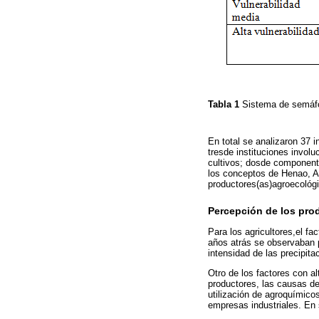
Tabla 1
Sistema de semáf
En total se analizaron 37 
tresde instituciones involu
cultivos; dosde componente
los conceptos de Henao, Al
productores(as)agroecológi
Percepción de los pro
Para los agricultores,el fa
años atrás se observaban p
intensidad de las precipita
Otro de los factores con a
productores, las causas de
utilización de agroquímico
empresas industriales. En s