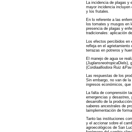
La incidencia de plagas y 
mayor incidencia incluyen 
y los frutales.
En lo referente a las enfer
los tomates y musgos en lo
presencia de plagas y enfe
tradicionales: aplicación de
Los efectos percibidos en 
refleja en el agrietamient
terrazas en potreros y hu
El manejo de agua se real
(
Juglansneotropica
Diels), 
(
Cordiaalliodora
Ruiz &Pav.
Las respuestas de los prod
Sin embargo, no van de la
ingresos económicos, que 
La falta de comprensión tam
emergencias y desastres, p
desarrollo de la producció
saberes ancestrales de pro
laimplementación de forma
Tanto las instituciones co
y el accionar sobre el cam
agroecológicos de San Luca
fenómeno del cambio climá