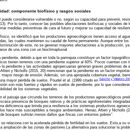
lidad: componente biofísico y rasgos sociales
 puede considerarse vulnerable o no, según su capacidad para prevenir, resis
3). Por lo tanto, conocer las posibles afectaciones biofísicas y sociales de 
omar medidas preventivas de cara al futuro y mejorar su capacidad de resilien
ísico, se identificó que los productores agroecológicos tienen acceso al agua
adas, las cuales mantienen su caudal de forma permanente. Aunque entre los
disminución de este, no se generan mayores afectaciones a la producción, ya
tarse de una zona con un bioclimapluvial.
la pendiente, debido a que en toda la parroquia constituye un factor topográfic
icos tienen terrenos con una pendiente superior al 60%. Pocos cuentan con t
 la pendiente y las actividades agropecuarias generan graves problemas de e
, Altieri y Nicholls (2015, 20) mencionan que la pendiente es un factor importa
, mayor riesgo de erosión. Además, sin una apropiada cobertura vegetal, barr
Sancho y Villatoro 20
na mayor pérdida de suelos. Poudel et al. (1999 citado en
osión son más fuertes y rápidos en suelos de pendiente, por lo que consider
ibilidad de los sistemas vegetales.
 el paisaje que circunda los terrenos de los productores agroecológicos pre
escasa presencia de bosques nativos y de prácticas agroforestales integrada
na deficiencia que brinda poca resiliencia a los sistemas productivos agroeco
os hace más susceptibles a riesgos ambientales. Henao, Altieri y Nicholls (2
s de bosques sufrirán menos daños que fincas con entornos pobres”.
se relaciona con la acelerada pérdida de fertilidad en los suelos. Esto,a su v
la ampliación de las zonas de pastoreo.La alternativa para solucionar la prob