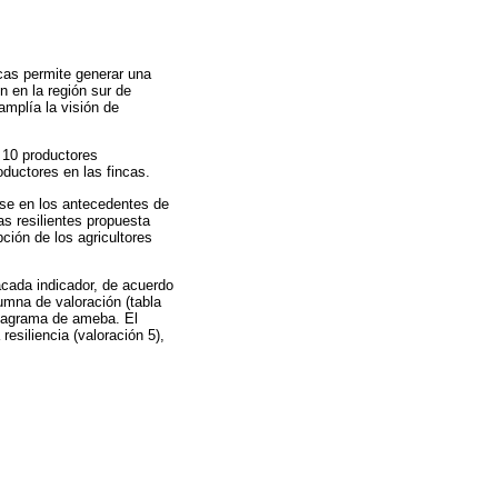
ucas permite generar una
n en la región sur de
amplía la visión de
a 10 productores
oductores en las fincas.
base en los antecedentes de
as resilientes propuesta
pción de los agricultores
 acada indicador, de acuerdo
umna de valoración (tabla
 diagrama de ameba. El
resiliencia (valoración 5),