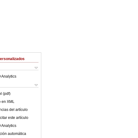
Personalizados
 Analytics
l (pdf)
lo en XML
cias del artículo
itar este artículo
 Analytics
ción automática