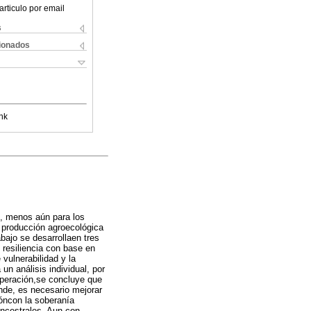
articulo por email
s
cionados
nk
s, menos aún para los
e producción agroecológica
bajo se desarrollaen tres
 resiliencia con base en
 vulnerabilidad y la
un análisis individual, por
cuperación,se concluye que
nde, es necesario mejorar
ióncon la soberanía
ancestrales. Aun con