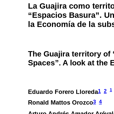
La Guajira como territ
“Espacios Basura”. Un
la Economía de la subs
The Guajira territory o
Spaces”. A look at the
1
1
2
Eduardo Forero Lloreda
3
4
Ronald Mattos Orozco
Arturo Andrés Amador Aréva