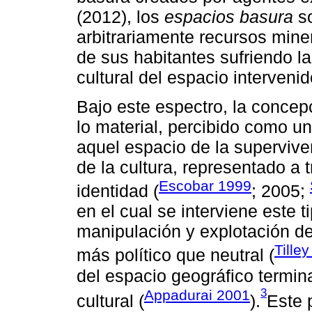
(2012), los
espacios basura
so
arbitrariamente recursos mine
de sus habitantes sufriendo la
cultural del espacio intervenid
Bajo este espectro, la concepc
lo material, percibido como u
aquel espacio de la superviven
de la cultura, representado a t
Escobar 1999
identidad (
; 2005;
en el cual se interviene este t
manipulación y explotación de
Tille
más político que neutral (
del espacio geográfico termina
3
Appadurai 2001
cultural (
).
Este 