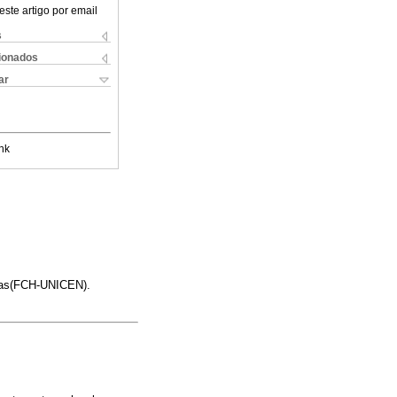
este artigo por email
s
cionados
ar
nk
anas(FCH-UNICEN).