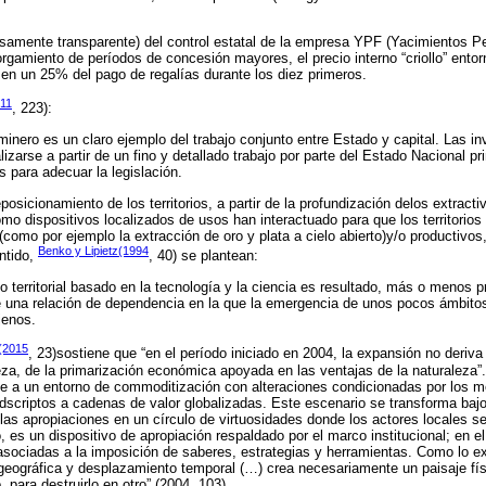
amente transparente) del control estatal de la empresa YPF (Yacimientos Pet
rgamiento de períodos de concesión mayores, el precio interno “criollo” entor
n en un 25% del pago de regalías durante los diez primeros.
011
, 223):
minero es un claro ejemplo del trabajo conjunto entre Estado y capital. Las i
izarse a partir de un fino y detallado trabajo por parte del Estado Nacional p
 para adecuar la legislación.
osicionamiento de los territorios, a partir de la profundización delos extrac
mo dispositivos localizados de usos han interactuado para que los territorios
(como por ejemplo la extracción de oro y plata a cielo abierto)y/o productivo
Benko y Lipietz(1994
ntido,
, 40) se plantean:
 territorial basado en la tecnología y la ciencia es resultado, más o menos pr
de una relación de dependencia en la que la emergencia de unos pocos ámbito
jenos.
(2015
, 23)sostiene que “en el período iniciado en 2004, la expansión no deriva d
eza, de la primarización económica apoyada en las ventajas de la naturaleza”
e a un entorno de commoditización con alteraciones condicionadas por los m
dscriptos a cadenas de valor globalizadas. Este escenario se transforma baj
 las apropiaciones en un círculo de virtuosidades donde los actores locales se
 es un dispositivo de apropiación respaldado por el marco institucional; en el
asociadas a la imposición de saberes, estrategias y herramientas. Como lo ex
geográfica y desplazamiento temporal (…) crea necesariamente un paisaje fís
ara destruirlo en otro” (2004, 103).