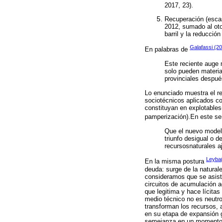
2017, 23).
Recuperación (escas
2012, sumado al oto
barril y la reducció
Galafassi (2
En palabras de
Este reciente auge 
solo pueden material
provinciales después
Lo enunciado muestra el rep
sociotécnicos aplicados co
constituyan en explotables
pamperización).En este se
Que el nuevo modelo
triunfo desigual o 
recursosnaturales a
Leyba
En la misma postura
deuda: surge de la natural
consideramos que se asist
circuitos de acumulación a
que legitima y hace lícitas
medio técnico no es neutro,
transforman los recursos, 
en su etapa de expansión 
semejanza en un momento, p