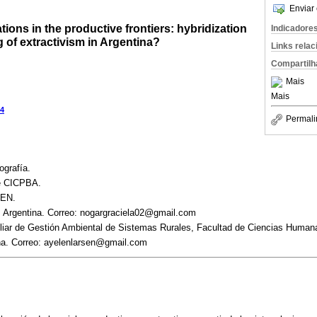
Enviar 
ations in the productive frontiers: hybridization
Indicadore
 of extractivism in Argentina?
Links rela
Compartilh
Mais
Mais
4
Permali
ografía.
de CICPBA.
CEN.
, Argentina. Correo: nogargraciela02@gmail.com
xiliar de Gestión Ambiental de Sistemas Rurales, Facultad de Ciencias Hum
na. Correo: ayelenlarsen@gmail.com