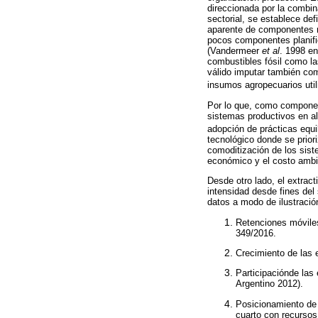
direccionada por la combin
sectorial, se establece de
aparente de componentes no
pocos componentes planifi
(Vandermeer
et al
. 1998 e
combustibles fósil como la
válido imputar también co
insumos agropecuarios utili
Por lo que, como componen
sistemas productivos en al
adopción de prácticas equil
tecnológico donde se prior
comoditización de los sist
económico y el costo ambie
Desde otro lado, el extrac
intensidad desde fines del 
datos a modo de ilustració
Retenciones móvile
349/2016.
Crecimiento de las
Participaciónde las
Argentino 2012).
Posicionamiento de
cuarto con recursos