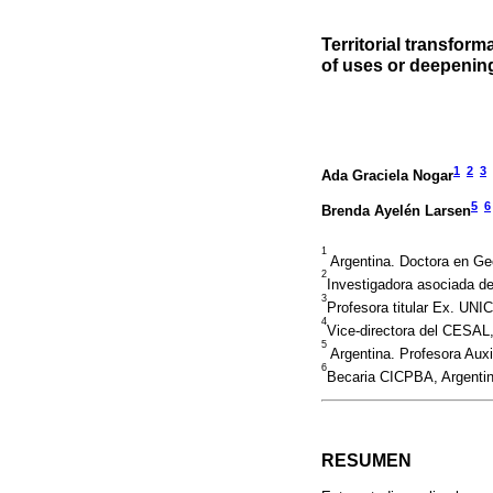
Territorial transform
of uses or deepening
1
2
3
Ada Graciela Nogar
5
6
Brenda Ayelén Larsen
1
Argentina. Doctora en Ge
2
Investigadora asociada 
3
Profesora titular Ex. UNI
4
Vice-directora del CESAL
5
Argentina. Profesora Au
6
Becaria CICPBA, Argenti
RESUMEN