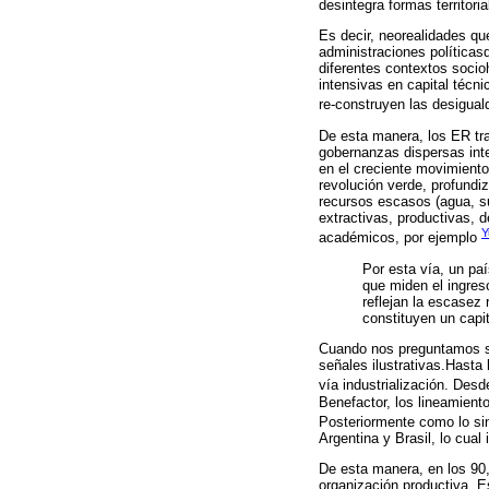
desintegra formas territori
Es decir, neorealidades q
administraciones políticasd
diferentes contextos socio
intensivas en capital técni
re-construyen las desiguald
De esta manera, los ER tra
gobernanzas dispersas inte
en el creciente movimiento 
revolución verde, profundiz
recursos escasos (agua, su
extractivas, productivas, d
Y
académicos, por ejemplo
Por esta vía, un pa
que miden el ingres
reflejan la escasez
constituyen un capit
Cuando nos preguntamos si
señales ilustrativas.Hasta 
vía industrialización. Des
Benefactor, los lineamient
Posteriormente como lo si
Argentina y Brasil, lo cua
De esta manera, en los 90, 
organización productiva. E