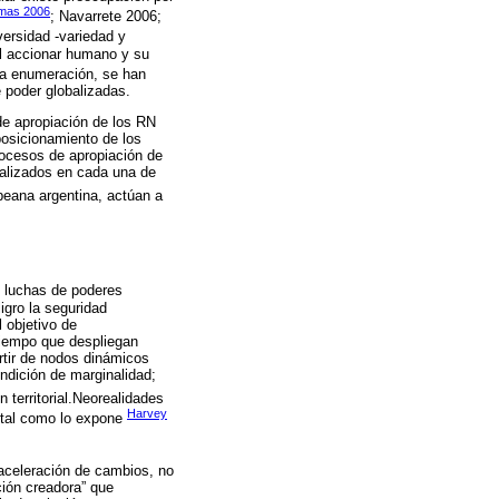
mas 2006
; Navarrete 2006;
iversidad -variedad y
el accionar humano y su
 la enumeración, se han
 poder globalizadas.
 de apropiación de los RN
posicionamiento de los
rocesos de apropiación de
nalizados en cada una de
peana argentina, actúan a
as luchas de poderes
igro la seguridad
 objetivo de
 tiempo que despliegan
artir de nodos dinámicos
ndición de marginalidad;
 territorial.Neorealidades
Harvey
s tal como lo expone
 aceleración de cambios, no
ción creadora” que