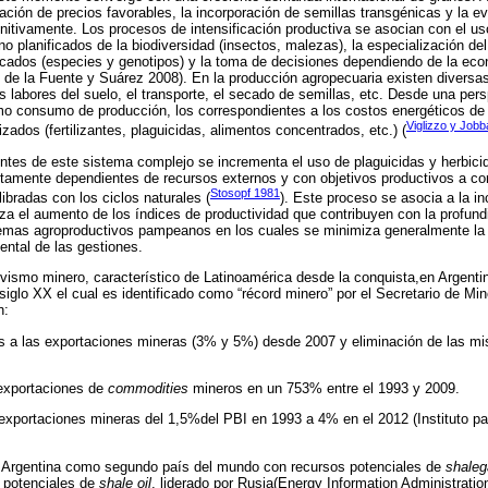
ación de precios favorables, la incorporación de semillas transgénicas y la e
finitivamente. Los procesos de intensificación productiva se asocian con el u
 planificados de la biodiversidad (insectos, malezas), la especialización de
cados (especies y genotipos) y la toma de decisiones dependiendo de la e
n de la Fuente y Suárez 2008). En la producción agropecuaria existen divers
s labores del suelo, el transporte, el secado de semillas, etc. Desde una per
mo consumo de producción, los correspondientes a los costos energéticos de 
Viglizzo y Job
zados (fertilizantes, plaguicidas, alimentos concentrados, etc.) (
tes de este sistema complejo se incrementa el uso de plaguicidas y herbici
tamente dependientes de recursos externos y con objetivos productivos a cort
Stosopf 1981
ibradas con los ciclos naturales (
). Este proceso se asocia a la in
iza el aumento de los índices de productividad que contribuyen con la profund
emas agroproductivos pampeanos en los cuales se minimiza generalmente la re
ntal de las gestiones.
tivismo minero, característico de Latinoamérica desde la conquista,en Argenti
siglo XX el cual es identificado como “récord minero” por el Secretario de Mi
n:
s a las exportaciones mineras (3% y 5%) desde 2007 y eliminación de las mi
 exportaciones de
commodities
mineros en un 753% entre el 1993 y 2009.
 exportaciones mineras del 1,5%del PBI en 1993 a 4% en el 2012 (Instituto par
 Argentina como segundo país del mundo con recursos potenciales de
shaleg
 potenciales de
shale oil
, liderado por Rusia(Energy Information Administrati