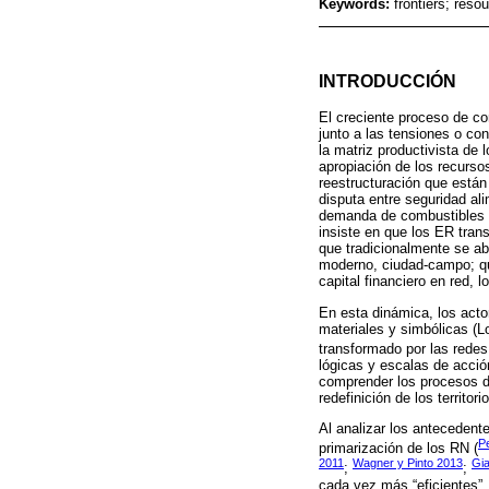
Keywords:
frontiers; reso
INTRODUCCIÓN
El creciente proceso de con
junto a las tensiones o co
la matriz productivista de 
apropiación de los recurso
reestructuración que están
disputa entre seguridad al
demanda de combustibles f
insiste en que los ER tran
que tradicionalmente se abo
moderno, ciudad-campo; que
capital financiero en red, 
En esta dinámica, los actor
materiales y simbólicas (L
transformado por las redes 
lógicas y escalas de acció
comprender los procesos de
redefinición de los territo
Al analizar los antecedent
P
primarización de los RN (
2011
Wagner y Pinto 2013
Gia
;
;
cada vez más “eficientes”,