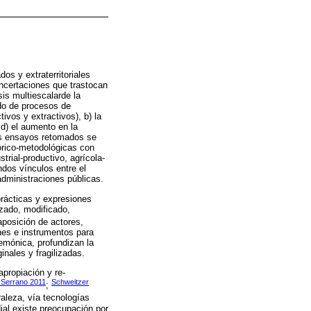
os y extraterritoriales
oncertaciones que trastocan
sis multiescalarde la
ado de procesos de
vos y extractivos), b) la
 d) el aumento en la
os ensayos retomados se
órico-metodológicas con
trial-productivo, agrícola-
dos vínculos entre el
administraciones públicas.
 prácticas y expresiones
izado, modificado,
aposición de actores,
ones e instrumentos para
gemónica, profundizan la
inales y fragilizadas.
apropiación y re-
 Serrano 2011
Schweitzer
;
raleza, vía tecnologías
dial existe preocupación por