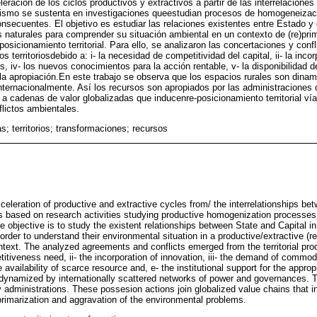
leración de los ciclos productivos y extractivos a partir de las interrelaciones
smo se sustenta en investigaciones queestudian procesos de homogeneizaci
onsecuentes. El objetivo es estudiar las relaciones existentes entre Estado y 
s naturales para comprender su situación ambiental en un contexto de (re)pri
)posicionamiento territorial. Para ello, se analizaron las concertaciones y confl
s territoriosdebido a: i- la necesidad de competitividad del capital, ii- la incor
 iv- los nuevos conocimientos para la acción rentable, v- la disponibilidad d
a la apropiación.En este trabajo se observa que los espacios rurales son dina
ternacionalmente. Así los recursos son apropiados por las administraciones 
 cadenas de valor globalizadas que inducenre-posicionamiento territorial vía
flictos ambientales.
s; territorios; transformaciones; recursos
eleration of productive and extractive cycles from/ the interrelationships bet
s based on research activities studying productive homogenization processes 
he objective is to study the existent relationships between State and Capital i
order to understand their environmental situation in a productive/extractive (r
 context. The analyzed agreements and conflicts emerged from the territorial pro
etitiveness need, ii- the incorporation of innovation, iii- the demand of commo
e availability of scarce resource and, e- the institutional support for the appropr
 dynamized by internationally scattered networks of power and governances. 
 administrations. These possesion actions join globalized value chains that ind
)primarization and aggravation of the environmental problems.