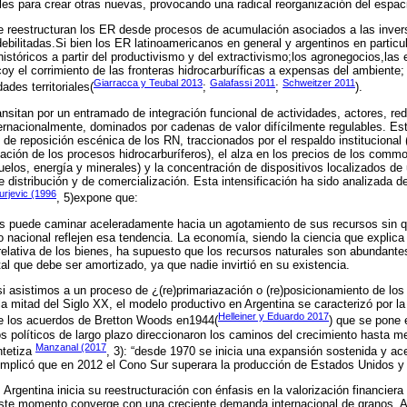
ales para crear otras nuevas, provocando una radical reorganización del espaci
ue reestructuran los ER desde procesos de acumulación asociados a las inver
ebilitadas.Si bien los ER latinoamericanos en general y argentinos en particu
históricos a partir del productivismo y del extractivismo;los agronegocios,la
coy el corrimiento de las fronteras hidrocarburíficas a expensas del ambiente;
Giarracca y Teubal 2013
Galafassi 2011
Schweitzer 2011
ades territoriales(
;
;
).
nsitan por un entramado de integración funcional de actividades, actores, re
rnacionalmente, dominados por cadenas de valor difícilmente regulables. Est
de reposición escénica de los RN, traccionados por el respaldo institucional (
ación de los procesos hidrocarburíferos), el alza en los precios de los commod
elos, energía y minerales) y la concentración de dispositivos localizados de 
e distribución y de comercialización. Esta intensificación ha sido analizada d
urjevic (1996
, 5)expone que:
ís puede caminar aceleradamente hacia un agotamiento de sus recursos sin q
o nacional reflejen esa tendencia. La economía, siendo la ciencia que expli
 relativa de los bienes, ha supuesto que los recursos naturales son abundante
al que debe ser amortizado, ya que nadie invirtió en su existencia.
 asistimos a un proceso de ¿(re)primariazación o (re)posicionamiento de lo
la mitad del Siglo XX, el modelo productivo en Argentina se caracterizó por la 
Helleiner y Eduardo 2017
de los acuerdos de Bretton Woods en1944(
) que se pone
os políticos de largo plazo direccionaron los caminos del crecimiento hasta m
Manzanal (2017
ntetiza
, 3): “desde 1970 se inicia una expansión sostenida y ac
l implicó que en 2012 el Cono Sur superara la producción de Estados Unidos y
Argentina inicia su reestructuración con énfasis en la valorización financiera
ste momento converge con una creciente demanda internacional de granos. Así