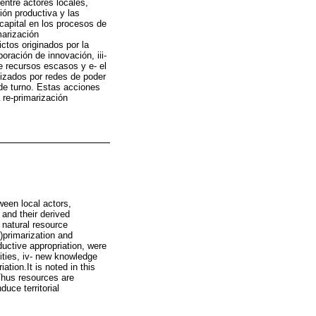
 entre actores locales,
ón productiva y las
capital en los procesos de
marización
ictos originados por la
poración de innovación, iii-
e recursos escasos y e- el
mizados por redes de poder
de turno. Estas acciones
 re-primarización
ween local actors,
and their derived
n natural resource
e)primarization and
ductive appropriation, were
dities, iv- new knowledge
iation.It is noted in this
Thus resources are
uce territorial