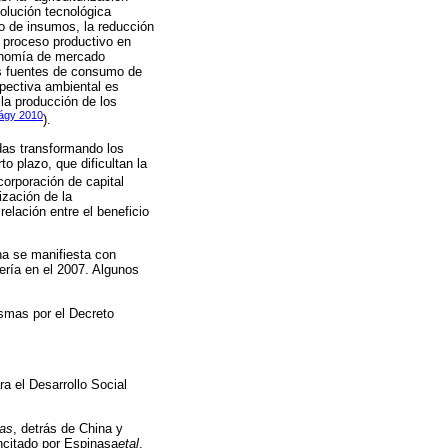
volución tecnológica
so de insumos, la reducción
l proceso productivo en
conomía de mercado
as fuentes de consumo de
spectiva ambiental es
la producción de los
bágy 2010
).
das transformando los
o plazo, que dificultan la
corporación de capital
ización de la
lación entre el beneficio
na se manifiesta con
nería en el 2007. Algunos
smas por el Decreto
a el Desarrollo Social
as
, detrás de China y
oncitado por Espinasa
etal
.