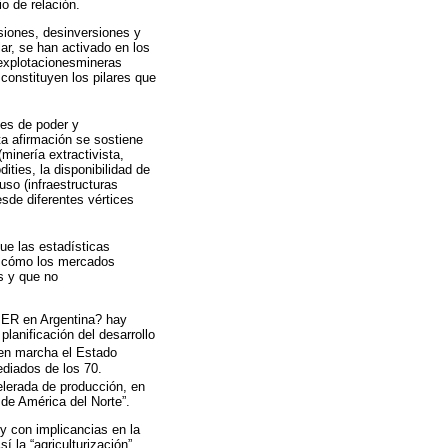
o de relación.
siones, desinversiones y
lar, se han activado en los
s explotacionesmineras
 constituyen los pilares que
des de poder y
a afirmación se sostiene
minería extractivista,
ities, la disponibilidad de
uso (infraestructuras
esde diferentes vértices
ue las estadísticas
ca cómo los mercados
s y que no
s ER en Argentina? hay
planificación del desarrollo
 en marcha el Estado
ediados de los 70.
elerada de producción, en
 de América del Norte”.
 y con implicancias en la
 la “agriculturización”