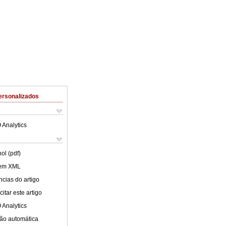
ersonalizados
 Analytics
ol (pdf)
 em XML
cias do artigo
itar este artigo
 Analytics
ão automática