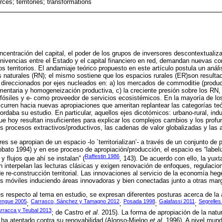
urces; territories; transformations
centración del capital, el poder de los grupos de inversores descontextualizad
nnivencias entre el Estado y el capital financiero en red, demandan nuevas c
los territorios. El andamiaje teórico propuesto en este artículo postula un análi
s naturales (RN); el mismo sostiene que los espacios rurales (ER)son result
 direccionados por ejes nucleados en: a) los mercados de commoditie (producti
imentaria y homogeneización productiva, c) la creciente presión sobre los RN,
ósiles y e- como proveedor de servicios ecosistémicos. En la mayoría de l
scurren hacia nuevas apropiaciones que ameritan replantear las categorías te
rdaba su estudio. En particular, aquellos ejes dicotómicos: urbano-rural, indus
 hoy resultan insuficientes para explicar los complejos cambios y los profun
los procesos extractivos/productivos, las cadenas de valor globalizadas y las 
es se apropian de un espacio -lo ´territorializan’- a través de un conjunto de
obato 1994) y en ese proceso de apropiación/producción, el espacio es “label
Raffestin 1986
y flujos que ahí se instalan” (
, 143). De acuerdo con ello, la yuxt
n interpelan las lecturas clásicas y exigen renovación de enfoques, regulaci
 re-construcción territorial. Las innovaciones al servicio de la economía he
rios móviles induciendo áreas innovadoras y bien conectadas junto a otras marg
es respecto al tema en estudio, se expresan diferentes posturas acerca de la 
engue 2005
Carrasco, Sánchez y Tamagno 2012
Posada 1998
Galafassi 2011
Segrelles
;
;
;
;
rracca y Teubal 2013
; de Castro
et al
. 2015). La forma de apropiación de la natu
 ha atentado contra su renovabilidad (Alonso-Mielgo
et al
. 1996). A nivel mun