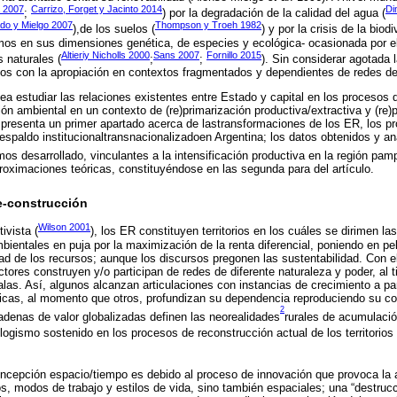
a 2007
Carrizo, Forget y Jacinto 2014
Di
;
) por la degradación de la calidad del agua (
o y Mielgo 2007
Thompson y Troeh 1982
),de los suelos (
) y por la crisis de la biod
smos en sus dimensiones genética, de especies y ecológica- ocasionada por 
Altieriy Nicholls 2000
Sans 2007
Fornillo 2015
 naturales (
;
;
). Sin considerar agotada
dos con la apropiación en contextos fragmentados y dependientes de redes de
ntea estudiar las relaciones existentes entre Estado y capital en los procesos
ón ambiental en un contexto de (re)primarización productiva/extractiva y (re)
e presenta un primer apartado acerca de lastransformaciones de los ER, los p
espaldo institucionaltransnacionalizadoen Argentina; los datos obtenidos y a
os desarrollado, vinculantes a la intensificación productiva en la región pam
roximaciones teóricas, constituyéndose en las segunda para del artículo.
re-construcción
Wilson 2001
ivista (
), los ER constituyen territorios en los cuáles se dirimen l
bientales en puja por la maximización de la renta diferencial, poniendo en pel
dad de los recursos; aunque los discursos pregonen las sustentabilidad. Con el
ctores construyen y/o participan de redes de diferente naturaleza y poder, al
calas. Así, algunos alcanzan articulaciones con instancias de crecimiento a p
icas, al momento que otros, profundizan su dependencia reproduciendo su co
2
adenas de valor globalizadas definen las neorealidades
rurales de acumulación
gismo sostenido en los procesos de reconstrucción actual de los territorio
concepción espacio/tiempo es debido al proceso de innovación que provoca la
s, modos de trabajo y estilos de vida, sino también espaciales; una “destruc