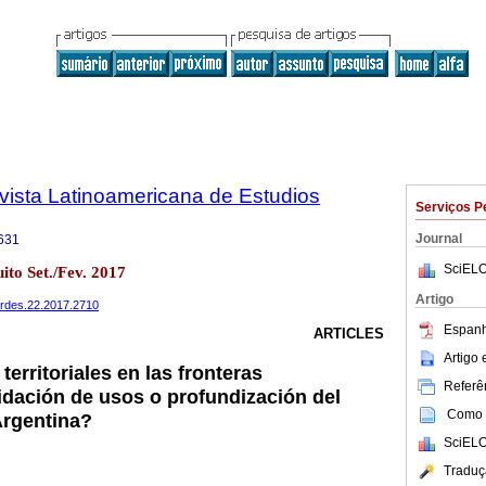
vista Latinoamericana de Estudios
Serviços P
Journal
631
SciELO
ito Set./Fev. 2017
Artigo
verdes.22.2017.2710
Espanh
ARTICLES
Artigo
erritoriales en las fronteras
Referên
idación de usos o profundización del
Como c
Argentina?
SciELO
Traduç