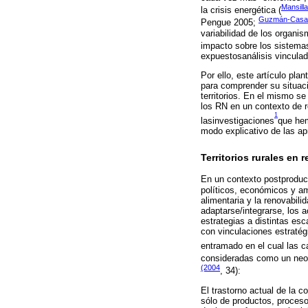
Mansill
la crisis energética (
Guzmán-Casad
Pengue 2005;
variabilidad de los organi
impacto sobre los sistemas
expuestosanálisis vincula
Por ello, este artículo pla
para comprender su situaci
territorios. En el mismo s
los RN en un contexto de r
1
lasinvestigaciones
que hem
modo explicativo de las ap
Territorios rurales en 
En un contexto postproduct
políticos, económicos y am
alimentaria y la renovabili
adaptarse/integrarse, los a
estrategias a distintas es
con vinculaciones estratég
entramado en el cual las c
consideradas como un neolo
(2004
, 34):
El trastorno actual de la 
sólo de productos, proceso