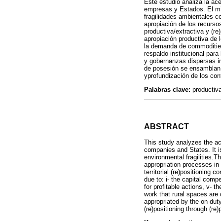
Este estudio analiza la ace
empresas y Estados. El mi
fragilidades ambientales c
apropiación de los recurso
productiva/extractiva y (re
apropiación productiva de lo
la demanda de commodities,
respaldo institucional par
y gobernanzas dispersas in
de posesión se ensamblan a
yprofundización de los con
Palabras clave:
productiva
ABSTRACT
This study analyzes the acc
companies and States. It i
environmental fragilities.T
appropriation processes in 
territorial (re)positioning
due to: i- the capital comp
for profitable actions, v- th
work that rural spaces are
appropriated by the on duty
(re)positioning through (re