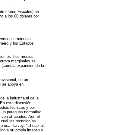
rolíferos Fiscales) en
no a los 60 dólares por
nversiones mineras
rimero y los Estados
tivismos. Los medios
 otrora marginales se
s, (comola expansión de la
ovisional, de un
s se apoya en
e la industria ni de la
.En esta discusión,
edios técnicos y por
o un paraguas normativo
 ven atrapados. Así, el
 cual las tecnologías
presa Harvey: “El capital,
ico a su propia imagen y