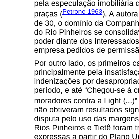
pela especulação imobiliária
Petrone 1963
praças (
). A autor
de 30, o domínio da Companhi
do Rio Pinheiros se consolid
poder diante dos interessado
empresa pedidos de permissão
Por outro lado, os primeiros 
principalmente pela insatisfa
indenizações por desapropri
período, e até “Chegou-se à 
moradores contra a Light (...)” 
não obtiveram resultados sign
disputa pelo uso das margens
Rios Pinheiros e Tietê foram
expressas a partir do Plano U