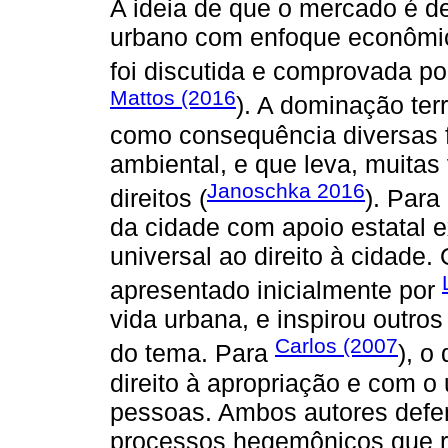
A ideia de que o mercado é d
urbano com enfoque econômico
foi discutida e comprovada p
Mattos (2016
). A dominação terr
como consequência diversas fa
ambiental, e que leva, muitas 
Janoschka 2016
direitos (
). Para
da cidade com apoio estatal e
universal ao direito à cidade.
apresentado inicialmente por
vida urbana, e inspirou outros
Carlos (2007
do tema. Para
), o
direito à apropriação e com o
pessoas. Ambos autores defen
processos hegemônicos que re