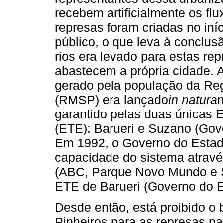
recebem artificialmente os flu
represas foram criadas no in
público, o que leva à conclu
rios era levado para estas re
abastecem a própria cidade. 
gerado pela população da Reg
(RMSP) era lançado
in natura
n
garantido pelas duas únicas 
(ETE): Barueri e Suzano (Gov
Em 1992, o Governo do Estad
capacidade do sistema atravé
(ABC, Parque Novo Mundo e S
ETE de Barueri (Governo do E
Desde então, está proibido 
Pinheiros para as represas pa