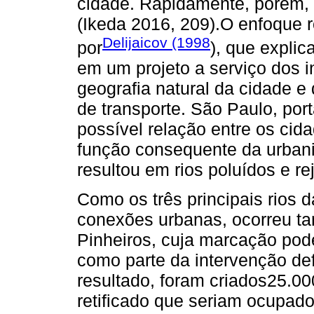
cidade. Rapidamente, porém, a
(Ikeda 2016, 209).O enfoque 
Delijaicov (1998
por
), que expli
em um projeto a serviço dos i
geografia natural da cidade e
de transporte. São Paulo, por
possível relação entre os cid
função consequente da urbaniz
resultou em rios poluídos e re
Como os três principais rios 
conexões urbanas, ocorreu ta
Pinheiros, cuja marcação po
como parte da intervenção de
resultado, foram criados25.0
retificado que seriam ocupado