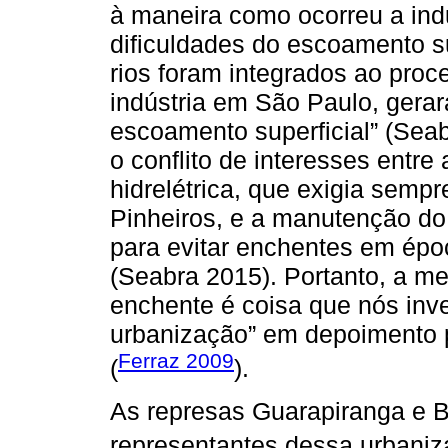
à maneira como ocorreu a indu
dificuldades do escoamento s
rios foram integrados ao pro
indústria em São Paulo, gera
escoamento superficial” (Seab
o conflito de interesses entre
hidrelétrica, que exigia sempr
Pinheiros, e a manutenção do 
para evitar enchentes em épo
(Seabra 2015). Portanto, a 
enchente é coisa que nós inv
urbanização” em depoimento p
Ferraz 2009
(
).
As represas Guarapiranga e Bi
representantes dessa urbani