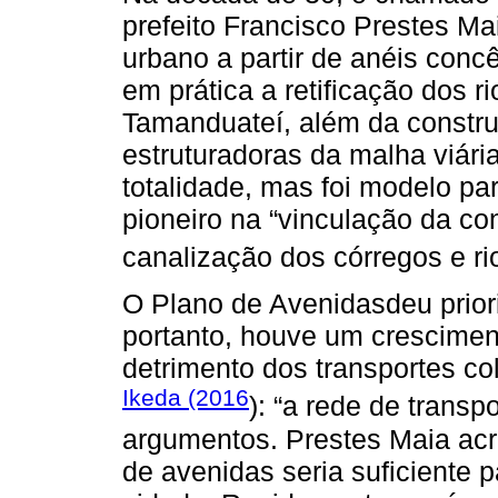
prefeito Francisco Prestes Ma
urbano a partir de anéis conc
em prática a retificação dos r
Tamanduateí, além da constr
estruturadoras da malha viári
totalidade, mas foi modelo pa
pioneiro na “vinculação da co
canalização dos córregos e rio
O Plano de Avenidasdeu priori
portanto, houve um crescimen
detrimento dos transportes co
Ikeda (2016
): “a rede de transp
argumentos. Prestes Maia acr
de avenidas seria suficiente 