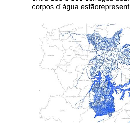
corpos d´água estãorepresen