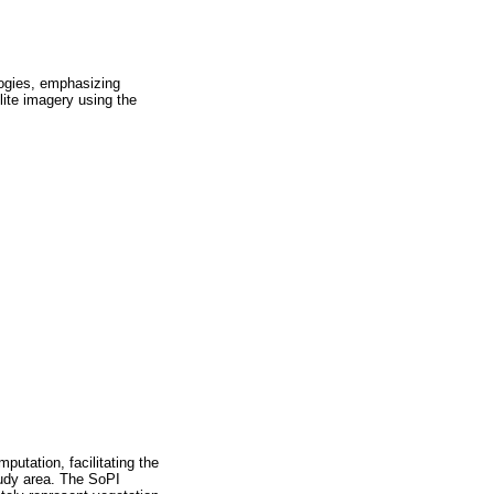
logies, emphasizing
lite imagery using the
putation, facilitating the
study area. The SoPI