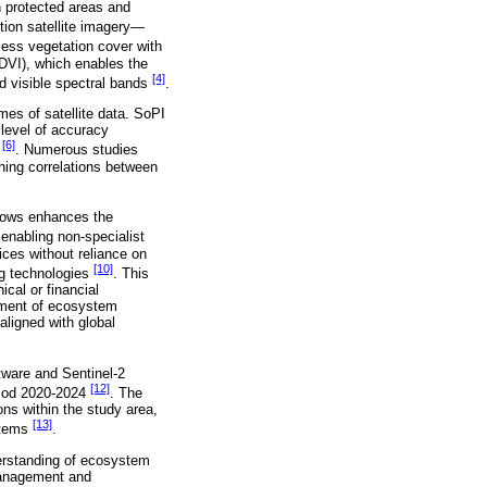
n protected areas and
tion satellite imagery—
sess vegetation cover with
DVI), which enables the
[4]
nd visible spectral bands
.
mes of satellite data. SoPI
 level of accuracy
[6]
,
. Numerous studies
shing correlations between
flows enhances the
 enabling non-specialist
ices without reliance on
[10]
ng technologies
. This
cal or financial
ement of ecosystem
aligned with global
tware and Sentinel-2
[12]
riod 2020-2024
. The
ns within the study area,
[13]
ystems
.
erstanding of ecosystem
 management and