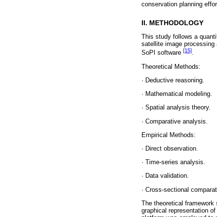
conservation planning effo
II. METHODOLOGY
This study follows a quant
satellite image processing
[15]
SoPI software
.
Theoretical Methods:
· Deductive reasoning.
· Mathematical modeling.
· Spatial analysis theory.
· Comparative analysis.
Empirical Methods:
· Direct observation.
· Time-series analysis.
· Data validation.
· Cross-sectional comparat
The theoretical framework s
graphical representation of