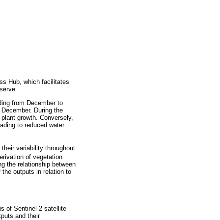
s Hub, which facilitates
eserve.
ending from December to
 December. During the
 plant growth. Conversely,
eading to reduced water
heir variability throughout
erivation of vegetation
ng the relationship between
the outputs in relation to
 of Sentinel-2 satellite
puts and their