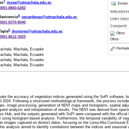
7
ez
mzea@utmachala.edu.ec
Enviar 
-0001-8860-6282
Indicadore
6
lavicencio
oecardenas@utmachala.edu.ec
Links rela
-0001-6570-8040
Compartir
5
Tapia
jhonores@utmachala.edu.ec
Otros
-0001-8612-3025
Otros
Permali
achala, Machala, Ecuador.
Machala, Machala, Ecuador
achala, Machala, Ecuador.
Machala, Machala, Ecuador
ate the accuracy of vegetation indices generated using the SoPI software, b
 2024. Following a structured methodological framework, the process include
mages, image processing, generation of NDVI maps and histograms, spatial adju
uent analysis and interpretation of results. The NDVI was derived from spect
s Hub, and the outputs generated with SoPI were compared with the official 
 using histogram-based analysis. Furthermore, the temporal variability of veg
ite images captured on distinct dates, focusing on the Loma Alta Communal E
his analysis aimed to identify correlations between the indices and seasonal