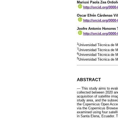
Mariuxi Paola Zea Ordoñ
http://orcid.org/0000
Oscar Efrén Cárdenas Vil
http://orcid.org/0000
Joofre Antonio Honores 
http://orcid.org/0000
1
Universidad Técnica de M
7
Universidad Técnica de 
6
Universidad Técnica de M
5
Universidad Técnica de 
ABSTRACT
— This study aims to evalu
collected between 2020 and
acquisition of satellite i
study area, and the subseq
the Copernicus Open Acces
via the Copernicus Browser
examined using four satell
in Santa Elena, Ecuador. T