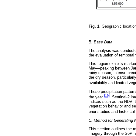
Fig. 1.
Geographic locatio
B. Base Data
The analysis was conducted
the evaluation of temporal
This region exhibits marke
May—peaking between Janu
rainy season, intense prec
the dry season, particularl
availability and limited veg
These precipitation pattern
[19]
the year
. Sentinel-2 im
indices such as the NDVI t
vegetation behavior and sea
prior studies and historica
C. Method for Generating
This section outlines the m
imagery through the SoPI 