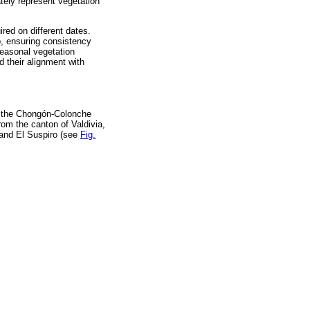
tely represent vegetation
red on different dates.
, ensuring consistency
seasonal vegetation
d their alignment with
n the Chongón-Colonche
rom the canton of Valdivia,
 and El Suspiro (see
Fig.