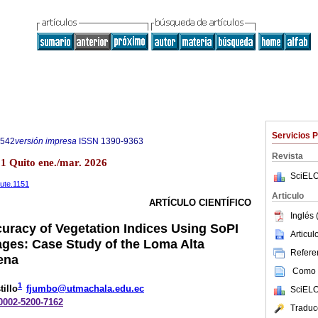
Servicios 
6542
versión impresa
ISSN
1390-9363
Revista
1 Quito ene./mar. 2026
SciELO
eute.1151
Articulo
ARTÍCULO CIENTÍFICO
Inglés 
uracy of Vegetation Indices Using SoPI
Articu
ages: Case Study of the Loma Alta
Referen
ena
Como c
1
illo
fjumbo@utmachala.edu.ec
SciELO
-0002-5200-7162
Traduc