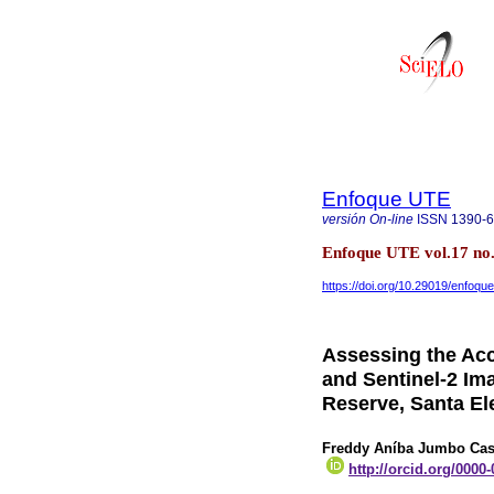
Enfoque UTE
versión On-line
ISSN
1390-
Enfoque UTE vol.17 no.
https://doi.org/10.29019/enfoqu
Assessing the Acc
and Sentinel-2 Im
Reserve, Santa El
Freddy Aníba Jumbo Cast
http://orcid.org/0000