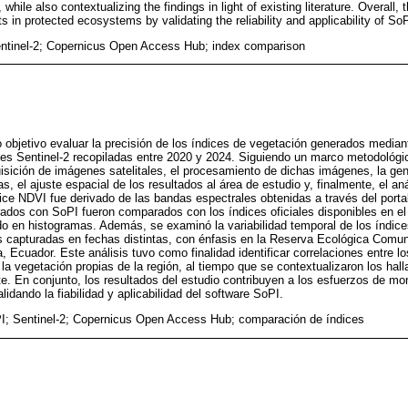
, while also contextualizing the findings in light of existing literature. Overall,
ts in protected ecosystems by validating the reliability and applicability of SoP
ntinel-2; Copernicus Open Access Hub; index comparison
objetivo evaluar la precisión de los índices de vegetación generados median
ales Sentinel-2 recopiladas entre 2020 y 2024. Siguiendo un marco metodológi
uisición de imágenes satelitales, el procesamiento de dichas imágenes, la 
, el ajuste espacial de los resultados al área de estudio y, finalmente, el aná
dice NDVI fue derivado de las bandas espectrales obtenidas a través del por
rados con SoPI fueron comparados con los índices oficiales disponibles en e
o en histogramas. Además, se examinó la variabilidad temporal de los índice
s capturadas en fechas distintas, con énfasis en la Reserva Ecológica Comu
, Ecuador. Este análisis tuvo como finalidad identificar correlaciones entre l
la vegetación propias de la región, al tiempo que se contextualizaron los hall
ente. En conjunto, los resultados del estudio contribuyen a los esfuerzos de mo
idando la fiabilidad y aplicabilidad del software SoPI.
I; Sentinel-2; Copernicus Open Access Hub; comparación de índices