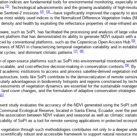
ion indices are fundamental tools for environmental monitoring, especially i
[1]
ions
. Technological advancements and the growing availability of high-resolu
[2]
[3]
he Sentinel-2 missions
,
—have significantly improved the capacity to as
he most widely used indices is the Normalized Difference Vegetation Index (N
n density and health by exploiting the reflectance properties of near-infrared a
ware, such as SoPI, has facilitated the processing and analysis of large volu
cient platform that has demonstrated its ability to generate NDVI outputs with a
[5]
ced by conventional platforms, such as the Copernicus Open Access Hub
eness of NDVI in characterizing temporal vegetation variability and in establi
[7]
[8]
al cycles, and dominant climatic patterns
,
.
on of open-source platforms such as SoPI into environmental monitoring work
[9]
, scalable, and cost-effective decision-making in conservation contexts
. By
nd academic institutions to access and process satellite-derived vegetation ind
rastructure, tools like SoPI contribute to the democratization of remote sensi
cularly advantageous in biodiversity hotspots and regions constrained by techni
 assessments of vegetation dynamics are essential for the sustainable manag
f land cover changes, and the formulation of adaptive conservation strategies 
11]
.
resent study evaluates the accuracy of the NDVI generated using the SoPI sof
 Communal Ecological Reserve, located in Santa Elena, Ecuador, over the pe
he association between NDVI values and seasonal as well as climatic variatio
icability of SoPI as a tool for remote sensing applications in protected ecos
vegetation through such methodologies contributes not only to a deeper und
 scientifically robust and accessible framework to support natural resource