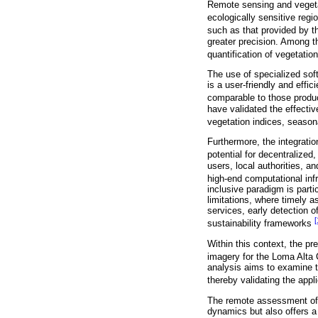
Remote sensing and vegetat
ecologically sensitive reg
such as that provided by t
greater precision. Among t
quantification of vegetatio
The use of specialized soft
is a user-friendly and effi
comparable to those produ
have validated the effectiv
vegetation indices, season
Furthermore, the integrati
potential for decentralized
users, local authorities, a
high-end computational inf
inclusive paradigm is parti
limitations, where timely
services, early detection o
[
sustainability frameworks
Within this context, the p
imagery for the Loma Alta
analysis aims to examine t
thereby validating the appl
The remote assessment of 
dynamics but also offers a