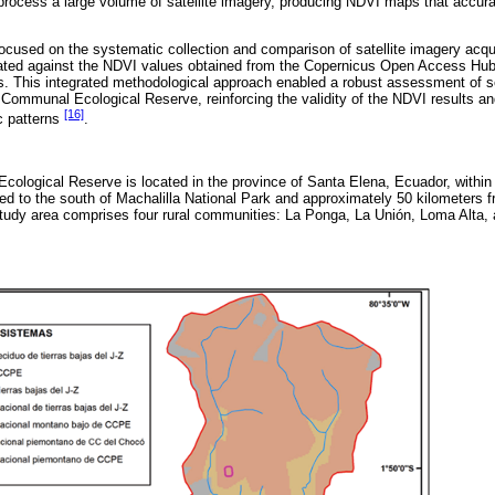
rocess a large volume of satellite imagery, producing NDVI maps that accura
cused on the systematic collection and comparison of satellite imagery acqui
ated against the NDVI values obtained from the Copernicus Open Access Hub
puts. This integrated methodological approach enabled a robust assessment of 
a Communal Ecological Reserve, reinforcing the validity of the NDVI results an
[16]
ic patterns
.
ological Reserve is located in the province of Santa Elena, Ecuador, withi
ted to the south of Machalilla National Park and approximately 50 kilometers f
tudy area comprises four rural communities: La Ponga, La Unión, Loma Alta,