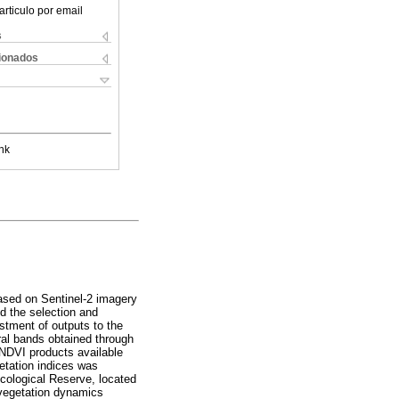
articulo por email
s
cionados
nk
ased on Sentinel-2 imagery
d the selection and
stment of outputs to the
ral bands obtained through
NDVI products available
etation indices was
cological Reserve, located
 vegetation dynamics