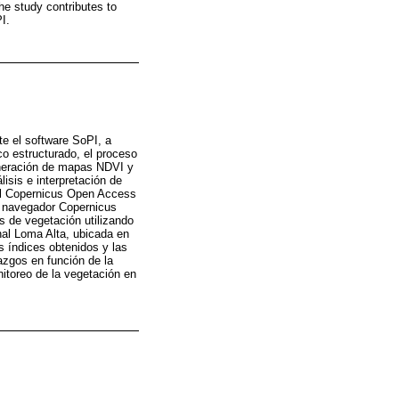
 the study contributes to
I.
te el software SoPI, a
co estructurado, el proceso
generación de mapas NDVI y
lisis e interpretación de
tal Copernicus Open Access
l navegador Copernicus
s de vegetación utilizando
nal Loma Alta, ubicada en
os índices obtenidos y las
azgos en función de la
nitoreo de la vegetación en