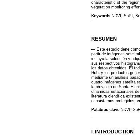
characteristic of the region
vegetation monitoring effor
Keywords
NDVI; SoPI; Se
RESUMEN
— Este estudio tiene como 
partir de imágenes satelit
incluyó la selección y adq
sus respectivos histogramas
los datos obtenidos. El ín
Hub, y los productos gene
mediante un análisis basad
cuatro imágenes satelitale
la provincia de Santa Elena
dinámicas estacionales de 
literatura científica exist
ecosistemas protegidos, val
Palabras clave
NDVI; SoP
I. INTRODUCTION