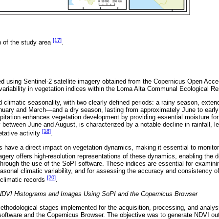
[17]
n of the study area
.
 using Sentinel-2 satellite imagery obtained from the Copernicus Open Acces
 variability in vegetation indices within the Loma Alta Communal Ecological R
d climatic seasonality, with two clearly defined periods: a rainy season, ext
ary and March—and a dry season, lasting from approximately June to early
ipitation enhances vegetation development by providing essential moisture for
y between June and August, is characterized by a notable decline in rainfall, l
[18]
etative activity
.
s have a direct impact on vegetation dynamics, making it essential to monitor t
agery offers high-resolution representations of these dynamics, enabling the d
hrough the use of the SoPI software. These indices are essential for examini
sonal climatic variability, and for assessing the accuracy and consistency of 
[20]
l climatic records
.
 NDVI Histograms and Images Using SoPI and the Copernicus Browser
ethodological stages implemented for the acquisition, processing, and analysis
software and the Copernicus Browser. The objective was to generate NDVI out