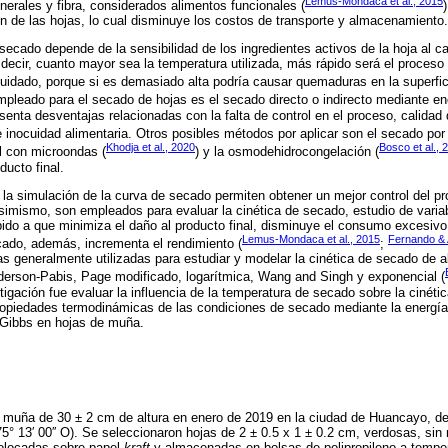
Lemus-Mondaca et al., 2015
nerales y fibra, considerados alimentos funcionales (
n de las hojas, lo cual disminuye los costos de transporte y almacenamiento.
secado depende de la sensibilidad de los ingredientes activos de la hoja al ca
ecir, cuanto mayor sea la temperatura utilizada, más rápido será el proceso
idado, porque si es demasiado alta podría causar quemaduras en la superfici
pleado para el secado de hojas es el secado directo o indirecto mediante ene
nta desventajas relacionadas con la falta de control en el proceso, calidad d
 inocuidad alimentaria. Otros posibles métodos por aplicar son el secado por a
Khodja et al., 2020
Bosco et al., 
l con microondas (
) y la osmodehidrocongelación (
ducto final.
a simulación de la curva de secado permiten obtener un mejor control del p
Asimismo, son empleados para evaluar la cinética de secado, estudio de varia
do a que minimiza el daño al producto final, disminuye el consumo excesivo
Lemus-Mondaca et al., 2015
Fernando &
cado, además, incrementa el rendimiento (
;
s generalmente utilizadas para estudiar y modelar la cinética de secado de al
erson-Pabis, Page modificado, logarítmica, Wang and Singh y exponencial (
tigación fue evaluar la influencia de la temperatura de secado sobre la cinétic
opiedades termodinámicas de las condiciones de secado mediante la energía 
e Gibbs en hojas de muña.
e muña de 30 ± 2 cm de altura en enero de 2019 en la ciudad de Huancayo, d
75° 13′ 00′′ O). Se seleccionaron hojas de 2 ± 0.5 x 1 ± 0.2 cm, verdosas, s
olocadas sobre papel
kraft
y almacenadas en bolsas de polipropileno a tempe