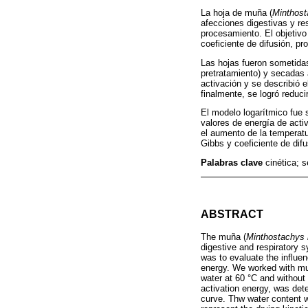
La hoja de muña (
Minthost
afecciones digestivas y re
procesamiento. El objetivo 
coeficiente de difusión, p
Las hojas fueron sometidas
pretratamiento) y secadas 
activación y se describió
finalmente, se logró reduc
El modelo logarítmico fue 
valores de energía de activ
el aumento de la temperatu
Gibbs y coeficiente de difu
Palabras clave
cinética; 
ABSTRACT
The muña (
Minthostachys 
digestive and respiratory 
was to evaluate the influen
energy. We worked with muñ
water at 60 °C and without 
activation energy, was det
curve. Thw water content w