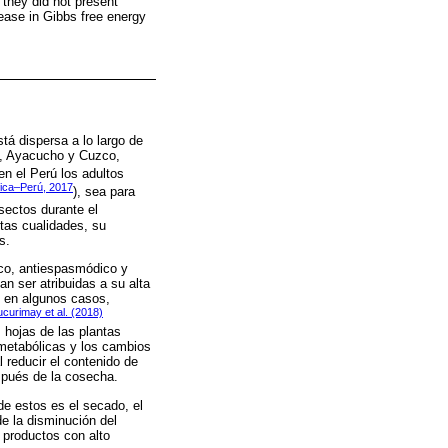
 they did not present
rease in Gibbs free energy
tá dispersa a lo largo de
ín, Ayacucho y Cuzco,
en el Perú los adultos
ática–Perú, 2017
), sea para
nsectos durante el
tas cualidades, su
s.
ico, antiespasmódico y
n ser atribuidas a su alta
y en algunos casos,
curimay et al. (2018)
s hojas de las plantas
 metabólicas y los cambios
 reducir el contenido de
spués de la cosecha.
de estos es el secado, el
de la disminución del
 productos con alto