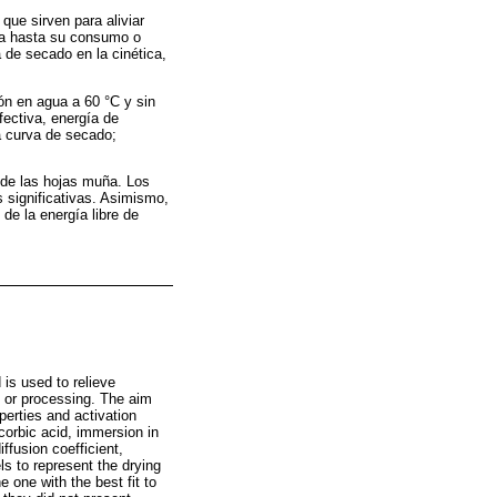
que sirven para aliviar
rla hasta su consumo o
a de secado en la cinética,
ón en agua a 60 °C y sin
fectiva, energía de
a curva de secado;
 de las hojas muña. Los
s significativas. Asimismo,
de la energía libre de
 is used to relieve
e or processing. The aim
perties and activation
corbic acid, immersion in
ffusion coefficient,
s to represent the drying
one with the best fit to