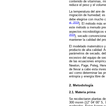
contenido de vitaminas, mi
reduce el peso y el volume
La temperatura del aire de 
migración de humedad; es d
debe elegirse con mucho cu
al., 2019
). El método más em
este método a menudo prese
aspectos microbiológicos e
2019
), secado convenciona
mantener la calidad del pro
El modelado matemático y l
producto de alta calidad. 
parámetros de secado, debi
excesivo del equipo de se
de las ecuaciones empírica
Newton, Page, Peleg, Hend
de llevar a cabo esta inves
así como determinar las pr
entropía y energía libre d
2. Metodología
2.1. Materia prima
Se recolectaron plantas d
300 msnm (12° 04′ 00′′ S, 
quebradas. Estas fueron c