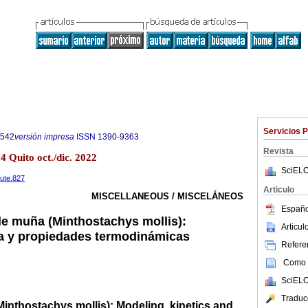
Servicios 
6542
versión impresa
ISSN
1390-9363
Revista
 Quito oct./dic. 2022
SciELO
eute.827
Articulo
MISCELLANEOUS / MISCELÁNEOS
Españo
e muña (Minthostachys mollis):
Articu
ca y propiedades termodinámicas
Referen
Como c
SciELO
Traduc
inthostachys mollis): Modeling, kinetics and