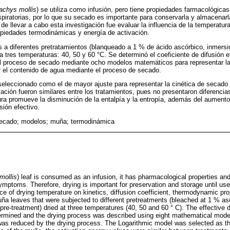
achys mollis
) se utiliza como infusión, pero tiene propiedades farmacológicas 
spiratorias, por lo que su secado es importante para conservarla y almacena
de llevar a cabo esta investigación fue evaluar la influencia de la temperatur
ropiedades termodinámicas y energía de activación.
 a diferentes pretratamientos (blanqueado a 1 % de ácido ascórbico, inmersi
a tres temperaturas: 40, 50 y 60 °C. Se determinó el coeficiente de difusión e
 el proceso de secado mediante ocho modelos matemáticos para representar l
ir el contenido de agua mediante el proceso de secado.
seleccionado como el de mayor ajuste para representar la cinética de secado
ación fueron similares entre los tratamientos, pues no presentaron diferencia
ra promueve la disminución de la entalpía y la entropía, además del aumento 
sión efectivo.
secado; modelos; muña; termodinámica
mollis
) leaf is consumed as an infusion, it has pharmacological properties and
symptoms. Therefore, drying is important for preservation and storage until us
ce of drying temperature on kinetics, diffusion coefficient, thermodynamic pro
a leaves that were subjected to different pretreatments (bleached at 1 % as
pre-treatment) dried at three temperatures (40, 50 and 60 ° C). The effective di
ermined and the drying process was described using eight mathematical model
as reduced by the drying process. The Logarithmic model was selected as the 