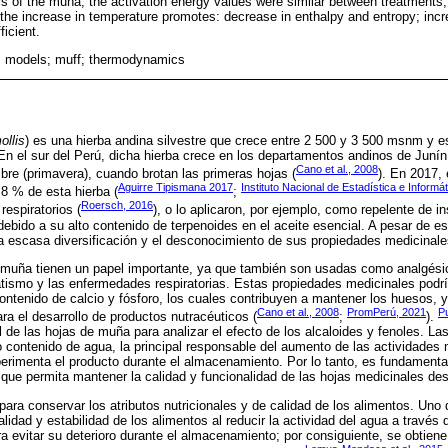
cs of the muña, the activation energy values were similar between treatments,
d the increase in temperature promotes: decrease in enthalpy and entropy; inc
ficient.
g; models; muff; thermodynamics
ollis
) es una hierba andina silvestre que crece entre 2 500 y 3 500 msnm y es
. En el sur del Perú, dicha hierba crece en los departamentos andinos de Jun
Cano et al., 2008
re (primavera), cuando brotan las primeras hojas (
). En 2017, 
Aguirre Tipismana 2017
Instituto Nacional de Estadística e Inform
8 % de esta hierba (
;
Roersch, 2016
 respiratorios (
), o lo aplicaron, por ejemplo, como repelente de i
bido a su alto contenido de terpenoides en el aceite esencial. A pesar de es
a escasa diversificación y el desconocimiento de sus propiedades medicinale
la muña tienen un papel importante, ya que también son usadas como analgés
atismo y las enfermedades respiratorias. Estas propiedades medicinales podría
ontenido de calcio y fósforo, los cuales contribuyen a mantener los huesos, 
Cano et al., 2008
PromPerú, 2021
Pu
ra el desarrollo de productos nutracéuticos (
;
).
 de las hojas de muña para analizar el efecto de los alcaloides y fenoles. La
 contenido de agua, la principal responsable del aumento de las actividades
erimenta el producto durante el almacenamiento. Por lo tanto, es fundamental
que permita mantener la calidad y funcionalidad de las hojas medicinales de
ara conservar los atributos nutricionales y de calidad de los alimentos. Uno 
alidad y estabilidad de los alimentos al reducir la actividad del agua a través 
 evitar su deterioro durante el almacenamiento; por consiguiente, se obtiene