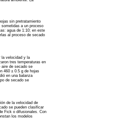
hojas sin pretratamiento
as sometidas a un proceso
jas: agua de 1:10; en este
rlas al proceso de secado
la velocidad y la
lizaron tres temperaturas en
de aire de secado se
n 460 ± 0.5 g de hojas
idió en una balanza
mpo de secado se
ión de la velocidad de
ado se pueden clasificar
e Fick o difusionales. Con
nstan los modelos