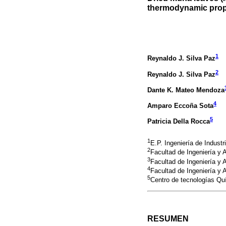
thermodynamic prop
1
Reynaldo J. Silva Paz
2
Reynaldo J. Silva Paz
Dante K. Mateo Mendoza
4
Amparo Eccoña Sota
5
Patricia Della Rocca
1
E.P. Ingeniería de Indust
2
Facultad de Ingeniería y 
3
Facultad de Ingeniería y 
4
Facultad de Ingeniería y 
5
Centro de tecnologías Qu
RESUMEN