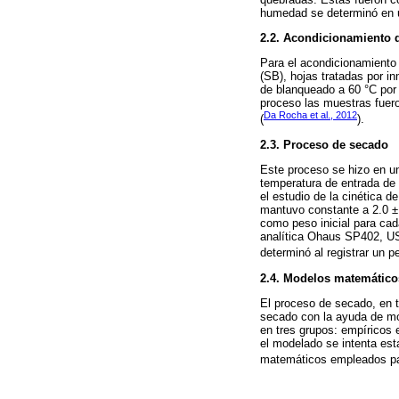
humedad se determinó en 
2.2. Acondicionamiento d
Para el acondicionamiento 
(SB), hojas tratadas por i
de blanqueado a 60 °C por 
proceso las muestras fuero
Da Rocha et al., 2012
(
).
2.3. Proceso de secado
Este proceso se hizo en un
temperatura de entrada de a
el estudio de la cinética d
mantuvo constante a 2.0 ± 
como peso inicial para cad
analítica Ohaus SP402, US
determinó al registrar un p
2.4. Modelos matemático
El proceso de secado, en t
secado con la ayuda de m
en tres grupos: empíricos 
el modelado se intenta esta
matemáticos empleados par