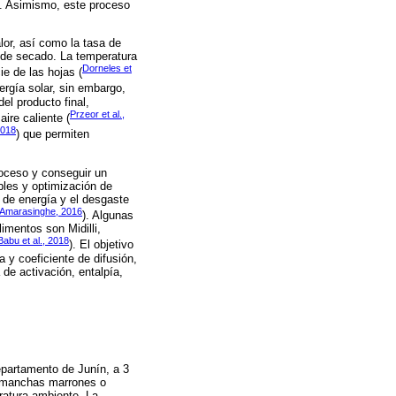
). Asimismo, este proceso
lor, así como la tasa de
 de secado. La temperatura
Dorneles et
e de las hojas (
rgía solar, sin embargo,
el producto final,
Przeor et al.,
ire caliente (
2018
) que permiten
roceso y conseguir un
bles y optimización de
 de energía y el desgaste
 Amarasinghe, 2016
). Algunas
imentos son Midilli,
Babu et al., 2018
). El objetivo
a y coeficiente de difusión,
de activación, entalpía,
epartamento de Junín, a 3
in manchas marrones o
ratura ambiente. La