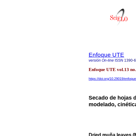
Enfoque UTE
versión On-line
ISSN
1390-
Enfoque UTE vol.13 no.4
https://doi.org/10.29019/enfoqu
Secado de hojas d
modelado, cinéti
Dried muña leaves (M