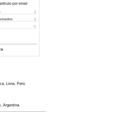
articulo por email
s
cionados
nk
nca, Lima, Perú.
, Argentina.