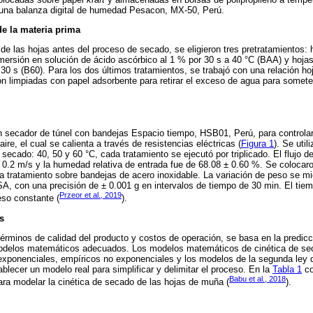
una balanza digital de humedad Pesacon, MX-50, Perú.
e la materia prima
de las hojas antes del proceso de secado, se eligieron tres pretratamientos: 
nmersión en solución de ácido ascórbico al 1 % por 30 s a 40 °C (BAA) y hoj
30 s (B60). Para los dos últimos tratamientos, se trabajó con una relación ho
n limpiadas con papel adsorbente para retirar el exceso de agua para somete
 secador de túnel con bandejas Espacio tiempo, HSB01, Perú, para controlar 
ire, el cual se calienta a través de resistencias eléctricas (
Figura 1
). Se uti
e secado: 40, 50 y 60 °C, cada tratamiento se ejecutó por triplicado. El flujo 
0.2 m/s y la humedad relativa de entrada fue de 68.08 ± 0.60 %. Se colocaro
a tratamiento sobre bandejas de acero inoxidable. La variación de peso se m
A, con una precisión de ± 0.001 g en intervalos de tiempo de 30 min. El tie
Przeor et al., 2019
eso constante (
).
s
érminos de calidad del producto y costos de operación, se basa en la predicc
odelos matemáticos adecuados. Los modelos matemáticos de cinética de sec
exponenciales, empíricos no exponenciales y los modelos de la segunda ley d
blecer un modelo real para simplificar y delimitar el proceso. En la
Tabla 1
co
Babu et al., 2018
a modelar la cinética de secado de las hojas de muña (
).