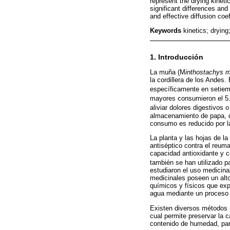
represent the drying kineti
significant differences an
and effective diffusion coef
Keywords
kinetics; dryin
1. Introducción
La muña (M
inthostachys m
la cordillera de los Andes
específicamente en setiemb
mayores consumieron el 5.
aliviar dolores digestivos o
almacenamiento de papa, de
consumo es reducido por l
La planta y las hojas de 
antiséptico contra el reum
capacidad antioxidante y c
también se han utilizado pa
estudiaron el uso medicinal
medicinales poseen un alto
químicos y físicos que exp
agua mediante un proceso 
Existen diversos métodos p
cual permite preservar la c
contenido de humedad, para