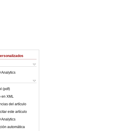
Personalizados
 Analytics
l (pdf)
lo en XML
cias del artículo
itar este artículo
 Analytics
ción automática