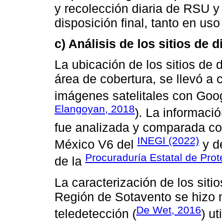
y recolección diaria de RSU y 
disposición final, tanto en u
c) Análisis de los sitios de
La ubicación de los sitios de 
área de cobertura, se llevó a 
imágenes satelitales con Goog
Elangoyan, 2018
). La informaci
fue analizada y comparada con
INEGI (2022)
México V6 del
y de
Procuraduría Estatal de Pro
de la
La caracterización de los sit
Región de Sotavento se hizo 
De Wet, 2016
teledetección (
) ut