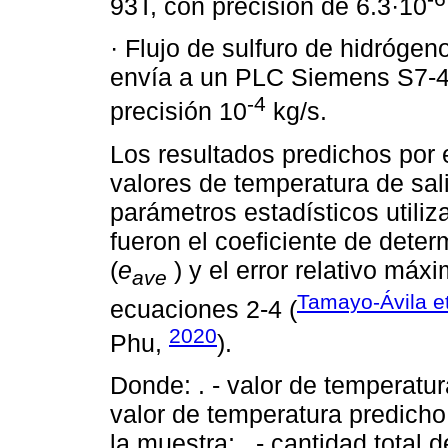
93T, con precisión de 6.3·10
· Flujo de sulfuro de hidróge
envía a un PLC Siemens S7-4
-4
precisión 10
kg/s.
Los resultados predichos por
valores de temperatura de sa
parámetros estadísticos utiliz
fueron el coeficiente de determ
(
e
) y el error relativo máxi
ave
Tamayo-Ávila et
ecuaciones 2-4 (
2020
Phu,
).
Donde: . - valor de temperat
valor de temperatura predicho 
la muestra; . - cantidad total