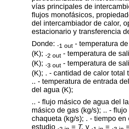
vías principales de intercamb
flujos monofásicos, propiedad
del intercambiador de calor, 
estacionario y transferencia d
Donde: .
- temperatura de 
1 out
(K); .
- temperatura de sali
2 out
(K); .
- temperatura de sal
3 out
(K); . - cantidad de calor tota
.. - temperatura de entrada del
del agua (K);
.. - flujo másico de agua del lad
másico de gas (kg/s); .. - fluj
chaqueta (kg/s); . - tiempo en
estudio .
=
T.
y .
= .
=
2 in
1 in
3 in