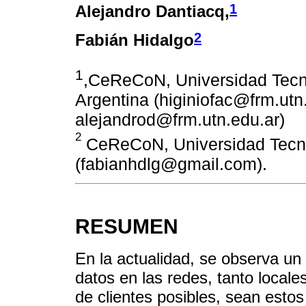
1
Alejandro Dantiacq,
2
Fabián Hidalgo
1
,CeReCoN, Universidad Tecn
Argentina (higiniofac@frm.utn
alejandrod@frm.utn.edu.ar)
2
CeReCoN, Universidad Tecno
(fabianhdlg@gmail.com).
RESUMEN
En la actualidad, se observa un 
datos en las redes, tanto locale
de clientes posibles, sean estos