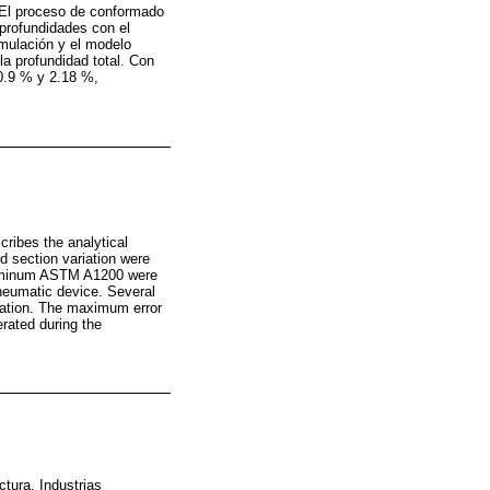
 El proceso de conformado
 profundidades con el
imulación y el modelo
a profundidad total. Con
0.9 % y 2.18 %,
ribes the analytical
d section variation were
 aluminum ASTM A1200 were
neumatic device. Several
lation. The maximum error
rated during the
tura. Industrias