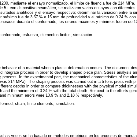
1200, mediante el ensayo normalizado, el límite de fluencia fue de 214 MPa.
e 5 t con dispositivo neumático, se realizaron varios ensayos con diferentes
sultados analíticos y el ensayo respectivo; determinar la variación entre la s
rror máximo fue de 3.67 % a 15 mm de profundidad y el mínimo de 0.24 % con l
generados durante el conformado, los errores máximos y mínimos fueron de 1
 conformado; esfuerzo; elementos finitos; simulación.
 behavior of a material when a plastic deformation occurs. The document desc
nd integrate process in order to develop shaped piece plan. Stress analysis an
ng process. In the experimental part, the mechanical characteristics of the
 was 214 MPa). The shaping process was carried out in a 5 tons press with p
ifferent depths in order to compare thicknesses with the physical model simu
and the minimum of 0.24 % with the total depth. Respect to the efforts gene
and minimum errors were 10.9 % and 2.18 % respectively.
ormed; strain; finite elements; simulation.
muchas veces se ha basado en métodos empíricos en los procesos de manufac