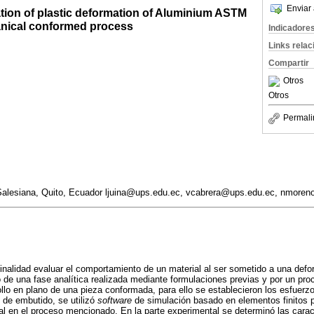
Enviar 
tion of plastic deformation of Aluminium ASTM
nical conformed process
Indicadore
Links rela
Compartir
Otros
Otros
Permali
Salesiana, Quito, Ecuador ljuina@ups.edu.ec, vcabrera@ups.edu.ec, nmore
finalidad evaluar el comportamiento de un material al ser sometido a una defo
e una fase analítica realizada mediante formulaciones previas y por un proc
rollo en plano de una pieza conformada, para ello se establecieron los esfue
 de embutido, se utilizó
software
de simulación basado en elementos finitos p
l en el proceso mencionado. En la parte experimental se determinó las carac