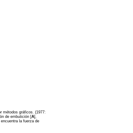
or métodos gráficos. (1977:
ión de embutición [
A
],
e encuentra la fuerza de