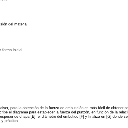
sión del material
 forma inicial
iser, para la obtención de la fuerza de embutición es más fácil de obtener p
ribe el diagrama para establecer la fuerza del punzón, en función de la relac
 espesor de chapa [
E
], el diámetro del embutido [
F
] y finaliza en [G] donde s
 y práctica.