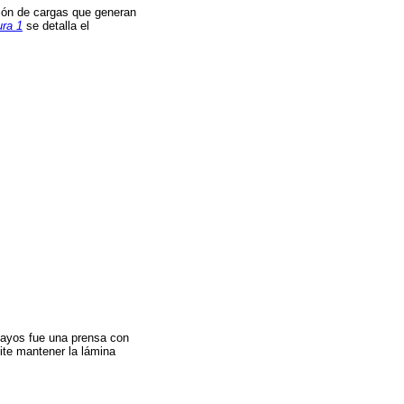
ción de cargas que generan
ura 1
se detalla el
nsayos fue una prensa con
ite mantener la lámina