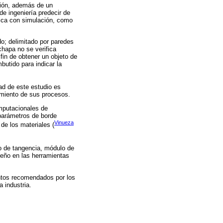
ción, además de un
e ingeniería predecir de
tica con simulación, como
do; delimitado por paredes
chapa no se verifica
fin de obtener un objeto de
butido para indicar la
ad de este estudio es
ramiento de sus procesos.
omputacionales de
 parámetros de borde
Vinueza
de los materiales (
lo de tangencia, módulo de
seño en las herramientas
entos recomendados por los
 industria.