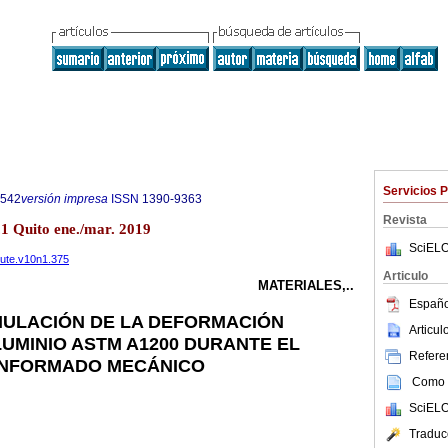
Servicios 
6542
versión impresa
ISSN
1390-9363
Revista
1 Quito ene./mar. 2019
SciELO
eute.v10n1.375
Articulo
MATERIALES,..
Españo
MULACIÓN DE LA DEFORMACIÓN
Articu
LUMINIO ASTM A1200 DURANTE EL
Referen
ONFORMADO MECÁNICO
Como c
SciELO
Traduc