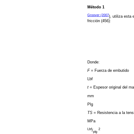
Método 1
Groover (2007
), utiliza est
fricción (456):
Donde:
F
= Fuerza de embutido
Lbf
t
= Espesor original del mat
mm
Plg
TS
= Resistencia a la tens
MPa
Lbf
2
/
plg