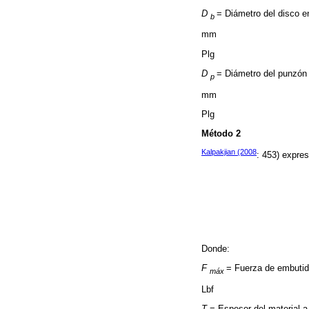
D
= Diámetro del disco en
b
mm
Plg
D
= Diámetro del punzón
p
mm
Plg
Método 2
Kalpakjian (2008
: 453) expres
Donde:
F
= Fuerza de embuti
máx
Lbf
T
= Espesor del material a