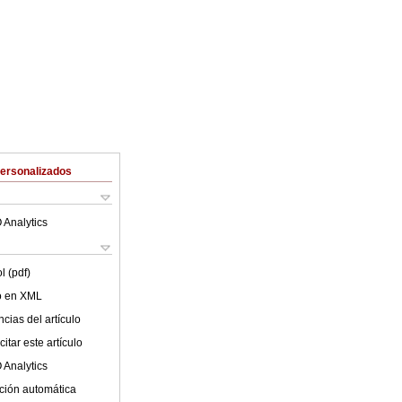
Personalizados
 Analytics
l (pdf)
lo en XML
cias del artículo
itar este artículo
 Analytics
ción automática