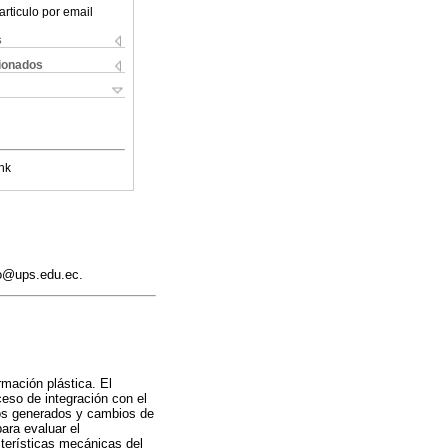
articulo por email
s
cionados
nk
no@ups.edu.ec.
rmación plástica. El
eso de integración con el
rzos generados y cambios de
ara evaluar el
terísticas mecánicas del