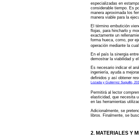
especializadas en estampa
considerable tiempo. Es po
manera aproximada los fenó
manera viable para la ejec
El término embutición viene
flojas, para hincharlo y m
exactamente un rellenamien
forma hueca, como, por eje
operación mediante la cua
En el país la sinergia entr
demostrar la viabilidad y 
Es necesario indicar el an
ingeniería, ayuda a mejora
definidos y así obtener re
Lozada y Gutierrez Suquillo, 20
Permitirá al lector compre
elasticidad, que necesita 
en las herramientas utiliza
Adicionalmente, se pretend
libros. Finalmente, se busc
2. MATERIALES Y 