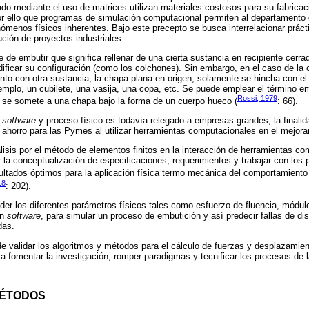
do mediante el uso de matrices utilizan materiales costosos para su fabrica
r ello que programas de simulación computacional permiten al departamento d
menos físicos inherentes. Bajo este precepto se busca interrelacionar prác
ución de proyectos industriales.
 de embutir que significa rellenar de una cierta sustancia en recipiente cerra
odificar su configuración (como los colchones). Sin embargo, en el caso de la 
to con otra sustancia; la chapa plana en origen, solamente se hincha con el 
mplo, un cubilete, una vasija, una copa, etc. Se puede emplear el término em
Rossi, 1979
l se somete a una chapa bajo la forma de un cuerpo hueco (
: 66).
e
software
y proceso físico es todavía relegado a empresas grandes, la finalid
el ahorro para las Pymes al utilizar herramientas computacionales en el mejo
álisis por el método de elementos finitos en la interacción de herramientas c
r la conceptualización de especificaciones, requerimientos y trabajar con los
sultados óptimos para la aplicación física termo mecánica del comportamiento 
18
: 202).
nder los diferentes parámetros físicos tales como esfuerzo de fluencia, módu
un
software
, para simular un proceso de embutición y así predecir fallas de di
das.
e validar los algoritmos y métodos para el cálculo de fuerzas y desplazami
a fomentar la investigación, romper paradigmas y tecnificar los procesos de la
MÉTODOS