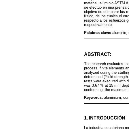
material, aluminio ASTM A
se efectúo en una prensa d
objetivo de comparar los re
físico, de los cuales el e
respecto a los esfuerzos 
respectivamente.
Palabras clave:
aluminio;
ABSTRACT:
The research evaluates the
process, finite elements a
analyzed during the stuffi
determined (Yield strength
tests were executed with d
was 3.67 % at 15 mm depth 
conforming, the maximum 
Keywords:
aluminium; conf
1. INTRODUCCIÓN
La industria ecuatoriana 