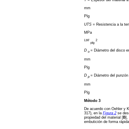
mm
Plg
UTS
= Resistencia a la ten
MPa
Lbf/
2
plg
D
= Diámetro del disco en
o
mm
Plg
D
= Diámetro del punzón
p
mm
Plg
Método 3
De acuerdo con Oehler y Ka
317), en la
Figura 2
se desc
propiedad del material [
B
],
embutición de forma rápida