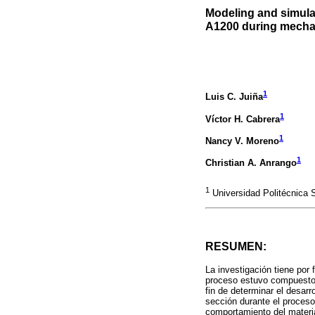
Modeling and simula
A1200 during mecha
1
Luis C. Juiña
1
Víctor H. Cabrera
1
Nancy V. Moreno
1
Christian A. Anrango
1
Universidad Politécnica 
RESUMEN:
La investigación tiene por 
proceso estuvo compuesto d
fin de determinar el desar
sección durante el proceso
comportamiento del materia