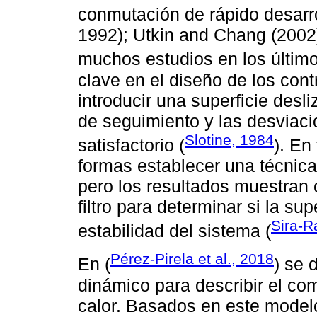
conmutación de rápido desarro
1992); Utkin and Chang (2002
muchos estudios en los último
clave en el diseño de los con
introducir una superficie desl
de seguimiento y las desviaci
Slotine, 1984
satisfactorio (
). En
formas establecer una técnica 
pero los resultados muestran 
filtro para determinar si la su
Sira-R
estabilidad del sistema (
Pérez-Pirela et al., 2018
En (
) se 
dinámico para describir el co
calor. Basados en este modelo