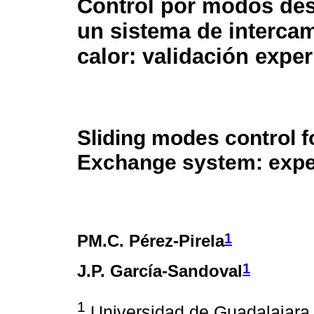
Control por modos des
un sistema de interca
calor: validación expe
Sliding modes control f
Exchange system: exper
1
PM.C. Pérez-Pirela
1
J.P. García-Sandoval
1
Universidad de Guadalajara,