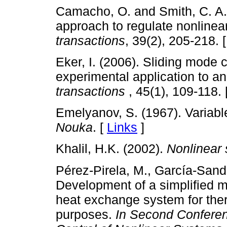
Camacho, O. and Smith, C. A. 
approach to regulate nonline
transactions
, 39(2), 205-218. 
Eker, I. (2006). Sliding mode c
experimental application to a
transactions
, 45(1), 109-118. 
Emelyanov, S. (1967). Variabl
Nouka
. [
Links
]
Khalil, H.K. (2002).
Nonlinear 
Pérez-Pirela, M., García-Sand
Development of a simplified mo
heat exchange system for the
purposes.
In Second Conferenc