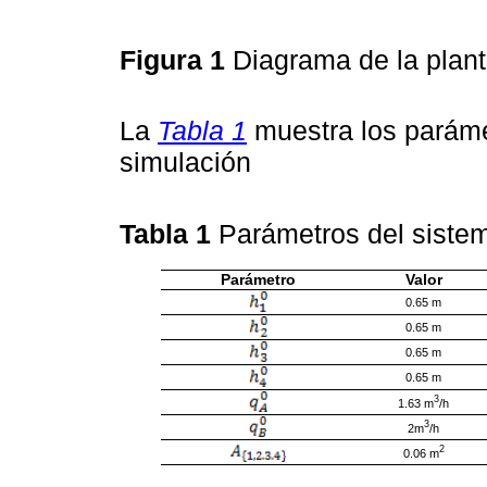
Figura 1
Diagrama de la plan
La
Tabla 1
muestra los paráme
simulación
Tabla 1
Parámetros del sist
Parámetro
Valor
0.65 m
0.65 m
0.65 m
0.65 m
3
1.63 m
/h
3
2m
/h
2
0.06 m