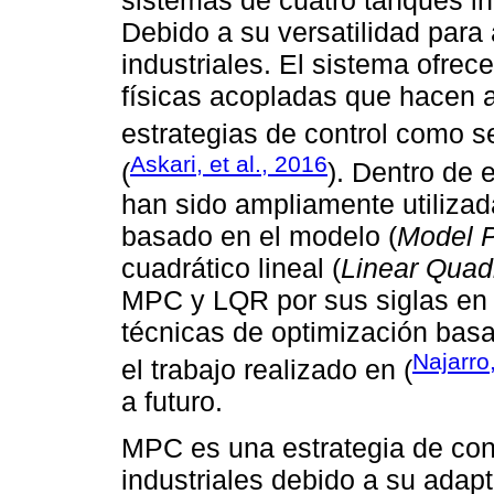
sistemas de cuatro tanques in
Debido a su versatilidad para
industriales. El sistema ofrec
físicas acopladas que hacen at
estrategias de control como s
Askari, et al., 2016
(
). Dentro de 
han sido ampliamente utilizada
basado en el modelo (
Model P
cuadrático lineal (
Linear Quad
MPC y LQR por sus siglas en 
técnicas de optimización bas
Najarro,
el trabajo realizado en (
a futuro.
MPC es una estrategia de cont
industriales debido a su adap