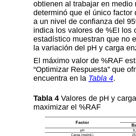
obtienen al trabajar en medio 
determinó que el único factor 
a un nivel de confianza del 9
indica los valores de %EI los 
estadístico muestran que no ex
la variación del pH y carga en
El máximo valor de %RAF esti
“Optimizar Respuesta” que ofr
encuentra en la
Tabla 4
.
Tabla 4
Valores de pH y carg
maximizar el %RAF
Factor
Ba
pH
8,
Carga (mg/mL)
25