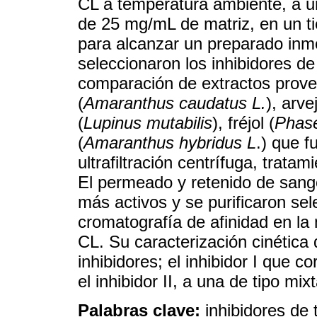
CL a temperatura ambiente, a u
de 25 mg/mL de matriz, en un t
para alcanzar un preparado inmo
seleccionaron los inhibidores de
comparación de extractos prove
(
Amaranthus caudatus L.
), arve
(
Lupinus mutabilis
), fréjol (
Phase
(
Amaranthus hybridus L
.) que f
ultrafiltración centrífuga, trata
El permeado y retenido de sango
más activos y se purificaron se
cromatografía de afinidad en la 
CL. Su caracterización cinética
inhibidores; el inhibidor I que c
el inhibidor II, a una de tipo mixt
Palabras clave:
inhibidores de 