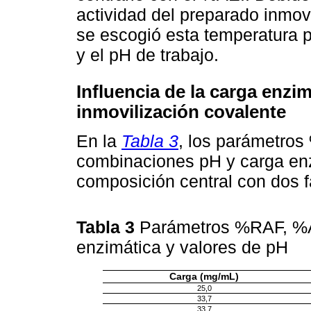
actividad del preparado inmov
se escogió esta temperatura p
y el pH de trabajo.
Influencia de la carga enzi
inmovilización covalente
En la
Tabla 3
, los parámetro
combinaciones pH y carga enz
composición central con dos f
Tabla 3
Parámetros %RAF, %AE
enzimática y valores de pH
Carga (mg/mL)
25,0
33,7
33,7