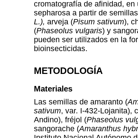
cromatografía de afinidad, en u
sepharosa a partir de semilla
L.),
arveja (
Pisum sativum
), c
(
Phaseolus vulgaris
) y sangor
pueden ser utilizados en la f
bioinsecticidas.
METODOLOGÍA
Materiales
Las semillas de amaranto (
Am
sativum
, var. I-432-Lojanita),
Andino), fréjol (
Phaseolus vulg
sangorache (
Amaranthus hybr
Instituto Nacional Autónomo 