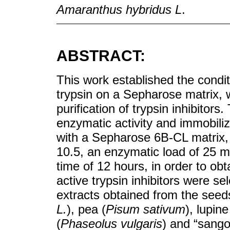
Amaranthus hybridus L
.
ABSTRACT:
This work established the condit
trypsin on a Sepharose matrix, w
purification of trypsin inhibitors
enzymatic activity and immobili
with a Sepharose 6B-CL matrix,
10.5, an enzymatic load of 25 
time of 12 hours, in order to ob
active trypsin inhibitors were s
extracts obtained from the seed
L.
), pea (
Pisum sativum
), lupin
(
Phaseolus vulgaris
) and “sango