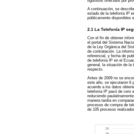
rigurosos ofrecidos por pro
A continuación, se describ
estado de la telefonía IP 
públicamente disponibles e
2.1 La Telefonía IP se
Con el fin de obtener info
el portal del Sistema Naci
de la Ley Orgánica del Si
de contratación. La inform
referencial, y fecha de pu
de telefonía IP en el Ecua
general, la situación de la
respecto.
Antes de 2009 no se encon
este año, se ejecutaron 6 p
acuerdo a los datos obteni
telefonía IP pasó de cero a
reduciendo paulatinamente. 
manera tardía en comparac
procesos de compra de tel
de 105 procesos realizados