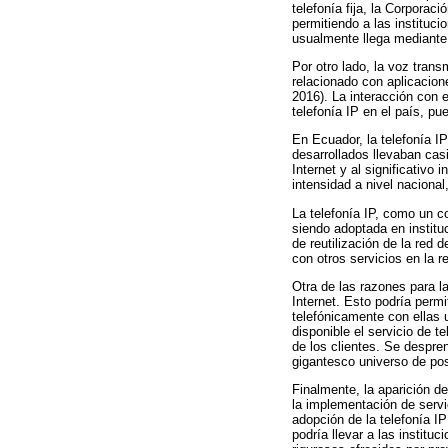
telefonía fija, la Corporac
permitiendo a las instituc
usualmente llega mediante 
Por otro lado, la voz trans
relacionado con aplicacio
2016). La interacción con 
telefonía IP en el país, pu
En Ecuador, la telefonía 
desarrollados llevaban cas
Internet y al significativ
intensidad a nivel nacional,
La telefonía IP, como un co
siendo adoptada en institu
de reutilización de la red 
con otros servicios en la r
Otra de las razones para l
Internet. Esto podría perm
telefónicamente con ellas 
disponible el servicio de 
de los clientes. Se despre
gigantesco universo de pos
Finalmente, la aparición de
la implementación de servi
adopción de la telefonía IP
podría llevar a las institu