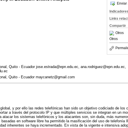
Enviar 
Indicadore
Links rela
Compartir
Otros
Otros
Permali
onal, Quito - Ecuador jose.estrada@epn.edu.ec, ana.rodriguez@epn.edu.ec,
du.ec
ional, Quito - Ecuador maycanetz@gmail.com
 global, y por ello las redes telefónicas han sido un objetivo codiciado de los
ortar a través del protocolo IP y que múltiples servicios se integran en un 
ara atacar los sistemas telefónicos y los atacantes son, sin duda, más numero
 basadas en software libre ha permitido la masificación del uso de telefonía I
idad inherentes se haya incrementado. En vista de la vigente e intensiva ad