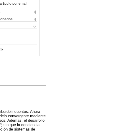
articulo por email
s
cionados
nk
 ciberdelincuentes. Ahora
modelo convergente mediante
sos. Además, el desarrollo
P, sin que la conciencia
opción de sistemas de