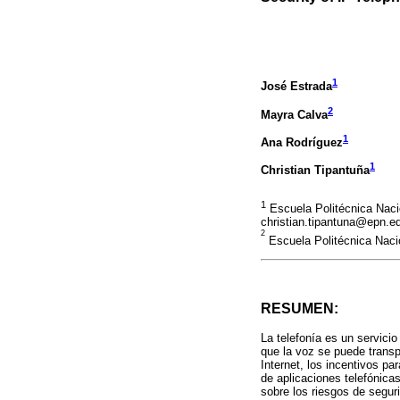
1
José Estrada
2
Mayra Calva
1
Ana Rodríguez
1
Christian Tipantuña
1
Escuela Politécnica Naci
christian.tipantuna@epn.e
2
Escuela Politécnica Nac
RESUMEN:
La telefonía es un servicio
que la voz se puede transp
Internet, los incentivos p
de aplicaciones telefónicas
sobre los riesgos de segur