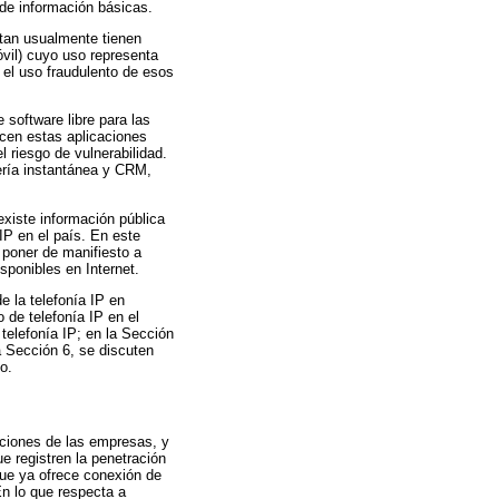
 de información básicas.
ntan usualmente tienen
vil) cuyo uso representa
 el uso fraudulento de esos
 software libre para las
ecen estas aplicaciones
 riesgo de vulnerabilidad.
ería instantánea y CRM,
xiste información pública
IP en el país. En este
 poner de manifiesto a
sponibles en Internet.
e la telefonía IP en
 de telefonía IP en el
 telefonía IP; en la Sección
a Sección 6, se discuten
o.
aciones de las empresas, y
e registren la penetración
 que ya ofrece conexión de
En lo que respecta a