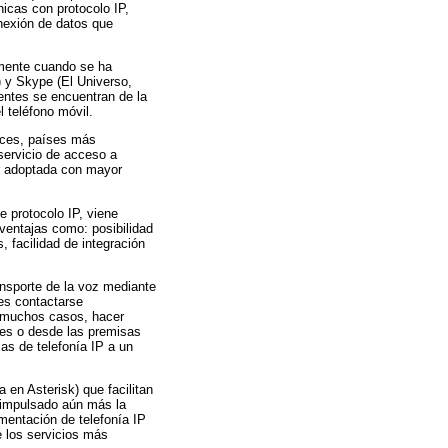
nicas con protocolo IP,
onexión de datos que
lamente cuando se ha
 y Skype (El Universo,
entes se encuentran de la
l teléfono móvil.
nces, países más
servicio de acceso a
er adoptada con mayor
e protocolo IP, viene
ventajas como: posibilidad
, facilidad de integración
ansporte de la voz mediante
tes contactarse
n muchos casos, hacer
ales o desde las premisas
as de telefonía IP a un
 en Asterisk) que facilitan
a impulsado aún más la
ementación de telefonía IP
e los servicios más