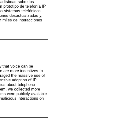
tadísticas sobre los
 prototipo de telefonía IP
os sistemas telefónicos.
iones desactualizadas y,
n miles de interacciones
w that voice can be
re are more incentives to
uraged the massive use of
ensive adoption of IP
tics about telephone
stem, we collected more
ems were publicly available
malicious interactions on