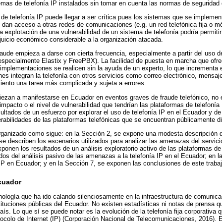
emas de telefonía IP instalados sin tomar en cuenta las normas de seguridad
o de telefonía IP puede llegar a ser crítica pues los sistemas que se impleme
dan acceso a otras redes de comunicaciones (e.g. un red telefónica fija o mó
a explotación de una vulnerabilidad de un sistema de telefonía podría permitir
juicio económico considerable a la organización atacada.
aude empieza a darse con cierta frecuencia, especialmente a partir del uso de
(especialmente Elastix y FreePBX). La facilidad de puesta en marcha que ofr
implementaciones se realicen sin la ayuda de un experto, lo que incrementa el
es integran la telefonía con otros servicios como correo electrónico, mensaj
ento una tarea más complicada y sujeta a errores.
ezan a manifestarse en Ecuador en eventos graves de fraude telefónico, no e
mpacto o el nivel de vulnerabilidad que tendrían las plataformas de telefonía 
sultados de un esfuerzo por explorar el uso de telefonía IP en el Ecuador y de
erabilidades de las plataformas telefónicas que se encuentran públicamente di
 organizado como sigue: en la Sección 2, se expone una modesta descripción d
se describen los escenarios utilizados para analizar las amenazas del servicio
ponen los resultados de un análisis exploratorio activo de las plataformas de
ados del análisis pasivo de las amenazas a la telefonía IP en el Ecuador; en l
a IP en Ecuador; y en la Sección 7, se exponen las conclusiones de este trabaj
Ecuador
nología que ha ido calando silenciosamente en la infraestructura de comunic
ituciones públicas del Ecuador. No existen estadísticas ni notas de prensa qu
aís. Lo que sí se puede notar es la evolución de la telefonía fija corporativa
otocolo de Internet (IP) (Corporación Nacional de Telecomunicaciones, 2016). 