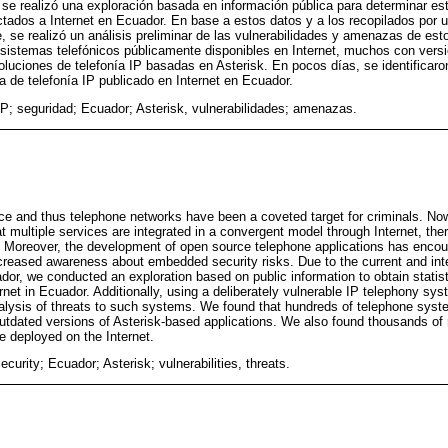
, se realizó una exploración basada en información pública para determinar es
tados a Internet en Ecuador. En base a estos datos y a los recopilados por un
, se realizó un análisis preliminar de las vulnerabilidades y amenazas de est
sistemas telefónicos públicamente disponibles en Internet, muchos con vers
soluciones de telefonía IP basadas en Asterisk. En pocos días, se identificaro
a de telefonía IP publicado en Internet en Ecuador.
 IP; seguridad; Ecuador; Asterisk, vulnerabilidades; amenazas.
ice and thus telephone networks have been a coveted target for criminals. No
t multiple services are integrated in a convergent model through Internet, the
. Moreover, the development of open source telephone applications has enco
ncreased awareness about embedded security risks. Due to the current and int
or, we conducted an exploration based on public information to obtain statis
net in Ecuador. Additionally, using a deliberately vulnerable IP telephony sy
nalysis of threats to such systems. We found that hundreds of telephone syst
outdated versions of Asterisk-based applications. We also found thousands of 
 deployed on the Internet.
ecurity; Ecuador; Asterisk; vulnerabilities, threats.