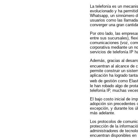
La telefonía es un mecanis
evolucionado y ha permiti
Whatsapp, un sinnúmero de
usuarios como las llamadas
converger una gran cantida
Por otro lado, las empresas
entre sus sucursales), fle
comunicaciones (voz, corre
corporativa mediante un no
servicios de telefonía IP 
Además, gracias al desarro
encuentran al alcance de cu
permite construir un siste
aplicación ha logrado tanta
web de gestión como Elast
le han robado algo de prot
telefonía IP, muchas veces
El bajo costo inicial de im
adopción sin precedentes d
excepción, y durante los ú
más adelante.
Los protocolos de comunic
protección de la informaci
administradores de tecnolo
encuentran disponibles en