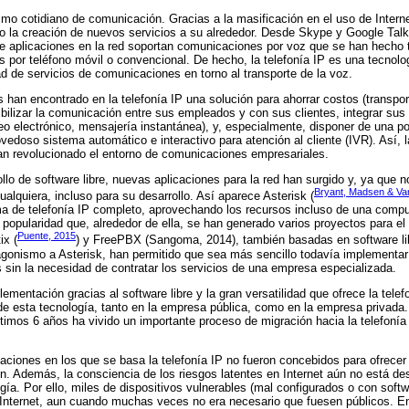
mo cotidiano de comunicación. Gracias a la masificación en el uso de Internet
do la creación de nuevos servicios a su alrededor. Desde Skype y Google Tal
 aplicaciones en la red soportan comunicaciones por voz que se han hecho 
 por teléfono móvil o convencional. De hecho, la telefonía IP es una tecnol
d de servicios de comunicaciones en torno al transporte de la voz.
 han encontrado en la telefonía IP una solución para ahorrar costos (transport
xibilizar la comunicación entre sus empleados y con sus clientes, integrar su
o electrónico, mensajería instantánea), y, especialmente, disponer de una p
vedoso sistema automático e interactivo para atención al cliente (IVR). Así, l
han revolucionado el entorno de comunicaciones empresariales.
llo de software libre, nuevas aplicaciones para la red han surgido y, ya que n
Bryant, Madsen & Va
alquiera, incluso para su desarrollo. Así aparece Asterisk (
ma de telefonía IP completo, aprovechando los recursos incluso de una comp
 popularidad que, alrededor de ella, se han generado varios proyectos para el 
Puente, 2015
ix (
) y FreePBX (Sangoma, 2014), también basadas en software lib
agonismo a Asterisk, han permitido que sea más sencillo todavía implementar
 sin la necesidad de contratar los servicios de una empresa especializada.
plementación gracias al software libre y la gran versatilidad que ofrece la tel
e esta tecnología, tanto en la empresa pública, como en la empresa privada.
ltimos 6 años ha vivido un importante proceso de migración hacia la telefonía
aciones en los que se basa la telefonía IP no fueron concebidos para ofrec
ón. Además, la consciencia de los riesgos latentes en Internet aún no está des
gía. Por ello, miles de dispositivos vulnerables (mal configurados o con soft
 Internet, aun cuando muchas veces no era necesario que fuesen públicos. En