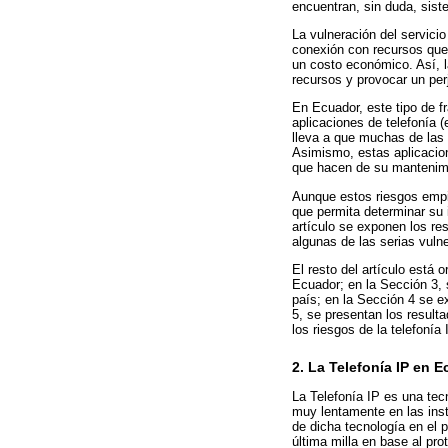
encuentran, sin duda, sist
La vulneración del servici
conexión con recursos que 
un costo económico. Así, l
recursos y provocar un per
En Ecuador, este tipo de fr
aplicaciones de telefonía 
lleva a que muchas de las 
Asimismo, estas aplicacion
que hacen de su mantenimi
Aunque estos riesgos empi
que permita determinar su i
artículo se exponen los re
algunas de las serias vuln
El resto del artículo está
Ecuador; en la Sección 3, 
país; en la Sección 4 se ex
5, se presentan los result
los riesgos de la telefoní
2. La Telefonía IP en 
La Telefonía IP es una tec
muy lentamente en las inst
de dicha tecnología en el p
última milla en base al pr