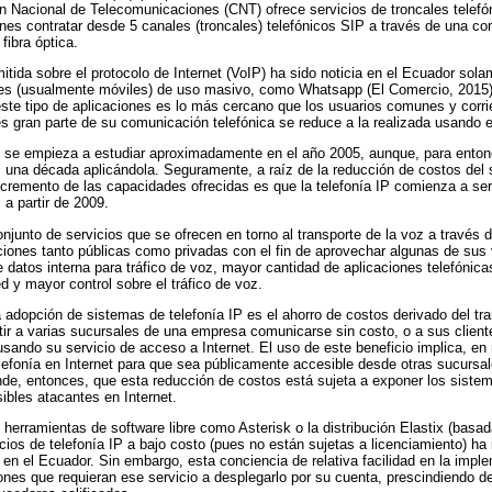
ión Nacional de Telecomunicaciones (CNT) ofrece servicios de troncales telefó
iones contratar desde 5 canales (troncales) telefónicos SIP a través de una c
fibra óptica.
mitida sobre el protocolo de Internet (VoIP) ha sido noticia en el Ecuador so
nes (usualmente móviles) de uso masivo, como Whatsapp (El Comercio, 2015)
este tipo de aplicaciones es lo más cercano que los usuarios comunes y corri
es gran parte de su comunicación telefónica se reduce a la realizada usando e
IP se empieza a estudiar aproximadamente en el año 2005, aunque, para ento
i una década aplicándola. Seguramente, a raíz de la reducción de costos del 
o incremento de las capacidades ofrecidas es que la telefonía IP comienza a s
 a partir de 2009.
njunto de servicios que se ofrecen en torno al transporte de la voz a través d
ciones tanto públicas como privadas con el fin de aprovechar algunas de sus 
de datos interna para tráfico de voz, mayor cantidad de aplicaciones telefónicas
ed y mayor control sobre el tráfico de voz.
a adopción de sistemas de telefonía IP es el ahorro de costos derivado del tr
itir a varias sucursales de una empresa comunicarse sin costo, o a sus clien
usando su servicio de acceso a Internet. El uso de este beneficio implica, e
telefonía en Internet para que sea públicamente accesible desde otras sucurs
nde, entonces, que esta reducción de costos está sujeta a exponer los sistem
ibles atacantes en Internet.
 herramientas de software libre como Asterisk o la distribución Elastix (basada
cios de telefonía IP a bajo costo (pues no están sujetas a licenciamiento) h
 en el Ecuador. Sin embargo, esta conciencia de relativa facilidad en la impl
ciones que requieran ese servicio a desplegarlo por su cuenta, prescindiendo d