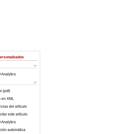
Personalizados
 Analytics
l (pdf)
lo en XML
cias del artículo
itar este artículo
 Analytics
ción automática