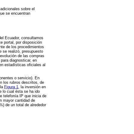
adicionales sobre el
 que se encuentran
 del Ecuador, consultamos
 portal, por disposición
nte de los procedimientos
e se realizó, presupuesto
 evolución de las compras
para diagnosticar, en
en estadísticas oficiales al
nentes o servicio). En
n los rubros descritos, de
 la
Figura 1
, la inversión en
e lo cual ésta se ha ido
e telefonía IP que inicia de
on mayor cantidad de
) de un total de alrededor