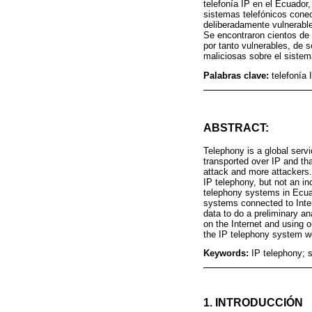
telefonía IP en el Ecuador
sistemas telefónicos conec
deliberadamente vulnerable
Se encontraron cientos de 
por tanto vulnerables, de 
maliciosas sobre el sistem
Palabras clave:
telefonía
ABSTRACT:
Telephony is a global serv
transported over IP and tha
attack and more attackers
IP telephony, but not an i
telephony systems in Ecuad
systems connected to Inter
data to do a preliminary a
on the Internet and using 
the IP telephony system we
Keywords:
IP telephony; s
1. INTRODUCCIÓN