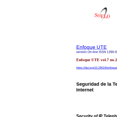
Enfoque UTE
versión On-line
ISSN
1390-
Enfoque UTE vol.7 no.2
https://doi.org/10.29019/enfoqu
Seguridad de la Te
Internet
Security of IP Telep