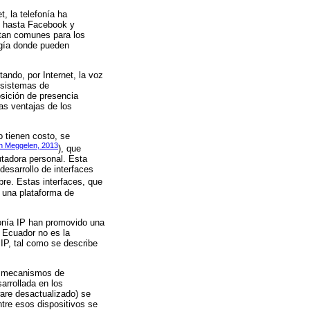
, la telefonía ha
k hasta Facebook y
tan comunes para los
ogía donde pueden
ando, por Internet, la voz
s sistemas de
osición de presencia
as ventajas de los
o tienen costo, se
n Meggelen, 2013
), que
utadora personal. Esta
desarrollo de interfaces
re. Estas interfaces, que
 una plataforma de
efonía IP han promovido una
 Ecuador no es la
 IP, tal como se describe
er mecanismos de
arrollada en los
ware desactualizado) se
tre esos dispositivos se