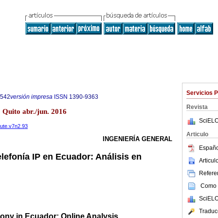
Servicios 
6542
versión impresa
ISSN
1390-9363
Revista
 Quito abr./jun. 2016
SciELO
eute.v7n2.93
Articulo
INGENIERÍA GENERAL
Españo
lefonía IP en Ecuador: Análisis en
Articu
Referen
Como c
SciELO
Traduc
hony in Ecuador: Online Analysis