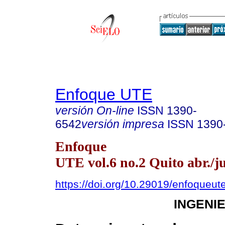
Enfoque UTE
versión On-line
ISSN
1390-
6542
versión impresa
ISSN
1390
Enfoque
UTE vol.6 no.2 Quito abr./j
https://doi.org/10.29019/enfoqueut
INGENI