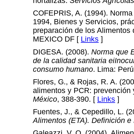
hortalizas.
Servicios Agrícola
COFEPRIS, A. (1994). Norma
1994, Bienes y Servicios, prá
preparación de los Alimentos 
MEXICO DF [
Links
]
DIGESA. (2008).
Norma que Es
de la calidad sanitaria eiInoc
consumo humano
. Lima: Perú
Flores, G., & Rojas, R. A. (2
alimentos y PCR: prevención 
México
, 388-390. [
Links
]
Fuentes, J., & Cepedillo, L. (
Alimentos (ETA). Definición e 
Galeazzi, V. O. (2004). Alime