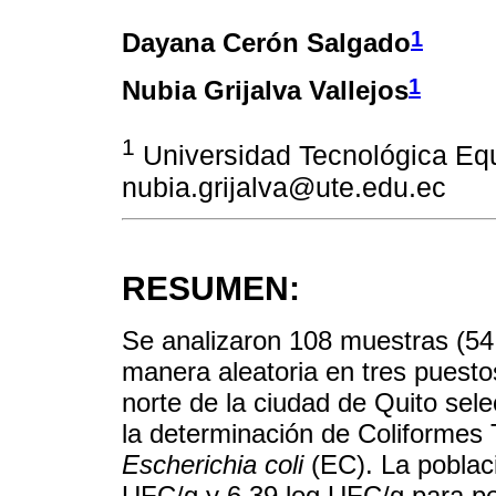
1
Dayana Cerón Salgado
1
Nubia Grijalva Vallejos
1
Universidad Tecnológica Equ
nubia.grijalva@ute.edu.ec
RESUMEN:
Se analizaron 108 muestras (54 d
manera aleatoria en tres puest
norte de la ciudad de Quito sele
la determinación de Coliformes 
Escherichia coli
(EC). La poblaci
UFC/g y 6.39 log UFC/g para per