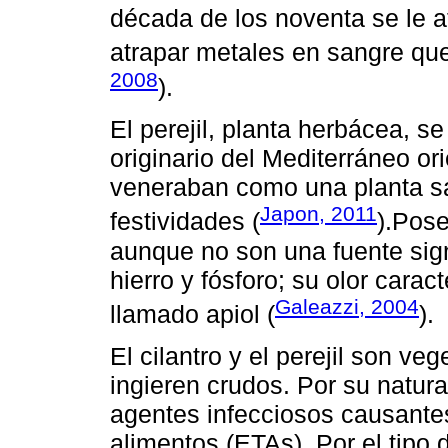
década de los noventa se le a
atrapar metales en sangre q
2008
).
El perejil, planta herbácea, 
originario del Mediterráneo or
veneraban como una planta s
Japon, 2011
festividades (
).Pose
aunque no son una fuente sig
hierro y fósforo; su olor caract
Galeazzi, 2004
llamado apiol (
).
El cilantro y el perejil son v
ingieren crudos. Por su natur
agentes infecciosos causante
alimentos (ETAs). Por el tipo 