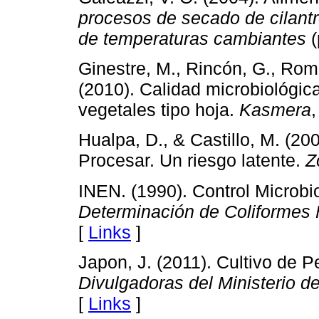
procesos de secado de cilantr
de temperaturas cambiantes
(
Ginestre, M., Rincón, G., Rome
(2010). Calidad microbiológic
vegetales tipo hoja.
Kasmera
,
Hualpa, D., & Castillo, M. (2
Procesar. Un riesgo latente.
Z
INEN. (1990). Control Microbi
Determinación de Coliformes F
[
Links
]
Japon, J. (2011). Cultivo de P
Divulgadoras del Ministerio d
[
Links
]