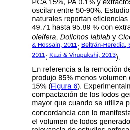
PCA 15%, PA 0.1% y extractos
oscilan entre 50-90%. Estudi
naturales reportan eficiencias
49.71 hasta 95.89 % con extr
oleifera
,
Dolichos lablab
y
Cic
& Hossain, 2011
Beltrán-Heredia,
;
2011
Kazi & Virupakshi, 2013
;
).
En referencia a la remoción d
produjo 85% menos volumen d
15% (
Figura 6
). Experimental
compactación de los lodos ge
mayor que cuando se utiliza po
concordancia con lo manifest
el volumen de lodos generados
relevancia de estudios enfoc