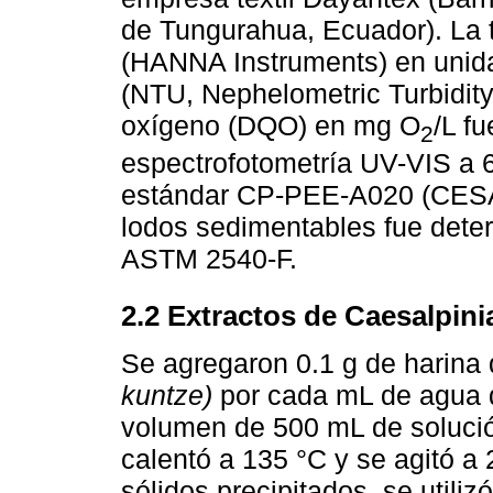
de Tungurahua, Ecuador). La t
(HANNA Instruments) en unida
(NTU, Nephelometric Turbidit
oxígeno (DQO) en mg O
/L f
2
espectrofotometría UV-VIS a 
estándar CP-PEE-A020 (CES
lodos sedimentables fue dete
ASTM 2540-F.
2.2 Extractos de Caesalpini
Se agregaron 0.1 g de harina
kuntze)
por cada mL de agua d
volumen de 500 mL de solució
calentó a 135 °C y se agitó a
sólidos precipitados, se utili