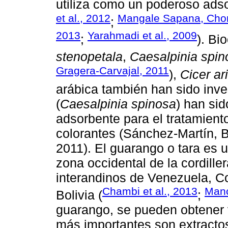
utiliza como un poderoso adso
et al., 2012
Mangale Sapana, Chon
;
2013
Yarahmadi et al., 2009
;
). Bi
stenopetala
,
Caesalpinia spin
Gragera-Carvajal, 2011
),
Cicer ar
arábica también han sido inv
(
Caesalpinia spinosa
) han sid
adsorbente para el tratamien
colorantes (Sánchez-Martín, B
2011). El guarango o tara es 
zona occidental de la cordille
interandinos de Venezuela, Co
Chambi et al., 2013
Manc
Bolivia (
;
guarango, se pueden obtener v
más importantes son extractos