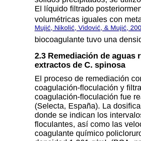
El líquido filtrado posteriorme
volumétricas iguales con met
Mujić, Nikolić, Vidović, & Mujić, 20
biocoagulante tuvo una densi
2.3 Remediación de aguas re
extractos de C. spinosa
El proceso de remediación con
coagulación-floculación y filtr
coagulación-floculación fue r
(Selecta, España). La dosific
donde se indican los interval
floculantes, así como las velo
coagulante químico policlorur