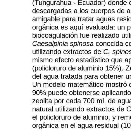
(Tungurahua - Ecuador) donde el
descargadas a los cuerpos de 
amigable para tratar aguas resid
orgánica es aquí evaluada: un 
biocoagulación fue realizado uti
Caesalpinia spinosa
conocida co
utilizando extractos de
C. spino
mismo efecto estadístico que a
(policloruro de aluminio 15%). Ze
del agua tratada para obtener 
Un modelo matemático mostró qu
90% puede obtenerse aplicando 
zeolita por cada 700 mL de agua
natural utilizando extractos de
C
el policloruro de aluminio, y re
orgánica en el agua residual (