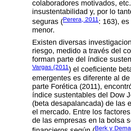
colaboradores motivados, etc.
insustentabilidad y, por lo t
Perera, 2011
seguras (
: 163), e
menor.
Existen diversas investigacio
riesgo, medido a través del c
forman parte del índice suste
Vargas (2011
) el coeficiente be
emergentes es diferente al de 
parte Forética (2011), encont
índice sustentables del Dow J
(beta desapalancada) de las e
el mercado. Entre los factore
de las empresas en la bolsa s
Berk y Dema
financieros según (