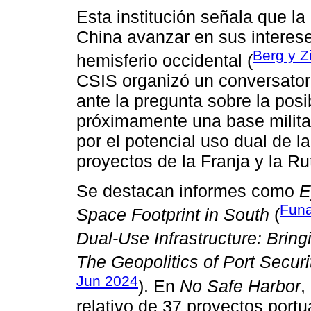
Esta institución señala que la
China avanzar en sus interese
Berg y Z
hemisferio occidental (
CSIS organizó un conversatori
ante la pregunta sobre la pos
próximamente una base milita
por el potencial uso dual de la
proyectos de la Franja y la R
Se destacan informes como
E
Funa
Space Footprint in South
(
Dual-Use Infrastructure: Bring
The Geopolitics of Port Securi
Jun 2024
). En
No Safe Harbor
,
relativo de 37 proyectos portu