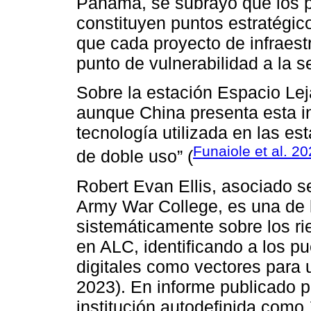
Panamá, se subrayó que los p
constituyen puntos estratégico
que cada proyecto de infraes
punto de vulnerabilidad a la 
Sobre la estación Espacio Le
aunque China presenta esta ins
tecnología utilizada en las es
Funaiole et al. 2
de doble uso” (
Robert Evan Ellis, asociado s
Army War College, es una de 
sistemáticamente sobre los ri
en ALC, identificando a los pu
digitales como vectores para u
2023). En informe publicado por
institución autodefinida como