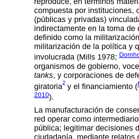
reproduce, en términos materi
compuesta por instituciones,
(públicas y privadas) vinculad
indirectamente en la toma de 
definido como la militarizació
militarización de la política y 
Domho
involucrada (Mills 1978;
organismos de gobierno, voce
tanks
, y corporaciones de def
2
giratoria
y el financiamiento (
2010
).
La manufacturación de consen
red operar como intermediarios 
pública; legitimar decisiones 
ciudadanía, mediante relatos