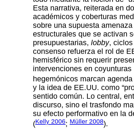
Esta narrativa, reiterada en d
académicos y coberturas medi
sobre una supuesta amenaza c
estructurales que se activan 
presupuestarias,
lobby
, ciclo
consenso refuerza el rol de 
hemisférico sin requerir pres
intervenciones en coyunturas
hegemónicos marcan agenda 
y la idea de EE.UU. como “prot
sentido común. Lo central, en
discurso, sino el trasfondo mat
su efecto performativo en la d
Kelly 2006
Müller 2008
(
;
).