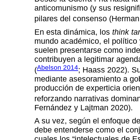
anticomunismo (y sus resignif
pilares del consenso (Herma
En esta dinámica, los
think ta
mundo académico, el político 
suelen presentarse como indep
contribuyen a legitimar agenda
Abelson 2014
(
; Haass 2022). Su
mediante asesoramiento a gob
producción de experticia orie
reforzando narrativas dominan
Fernández y Lajtman 2020).
A su vez, según el enfoque de l
debe entenderse como el conj
cuales los “intelectuales de E