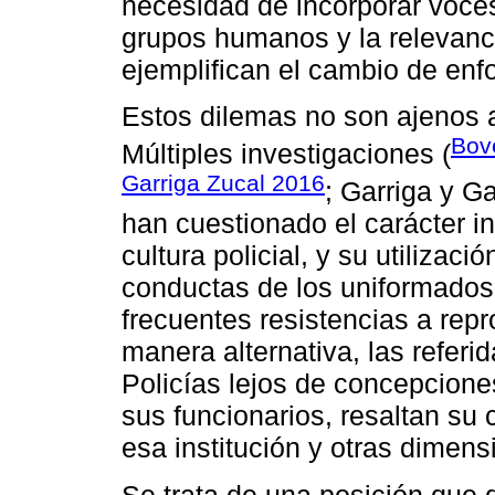
necesidad de incorporar voces
grupos humanos y la relevanc
ejemplifican el cambio de enf
Estos dilemas no son ajenos a
Bov
Múltiples investigaciones (
Garriga Zucal 2016
; Garriga y G
han cuestionado el carácter i
cultura policial, y su utilizac
conductas de los uniformados
frecuentes resistencias a repr
manera alternativa, las referi
Policías lejos de concepcione
sus funcionarios, resaltan su 
esa institución y otras dimens
Se trata de una posición que d