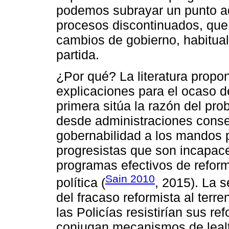
podemos subrayar un punto adi
procesos discontinuados, que
cambios de gobierno, habitua
partida.
¿Por qué? La literatura propo
explicaciones para el ocaso d
primera sitúa la razón del prob
desde administraciones cons
gobernabilidad a los mandos 
progresistas que son incapace
programas efectivos de reform
Sain 2010
política (
, 2015). La 
del fracaso reformista al terre
las Policías resistirían sus r
conjugan mecanismos de lealta