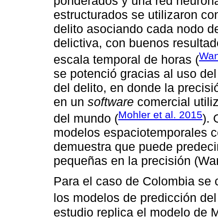
ponderados y una red neurona
estructurados se utilizaron co
delito asociando cada nodo de
delictiva, con buenos resultad
Wan
escala temporal de horas (
se potenció gracias al uso de
del delito, en donde la precisi
en un
software
comercial utili
Mohler et al. 2015
del mundo (
).
modelos espaciotemporales c
demuestra que puede predecir
pequeñas en la precisión (Wan
Para el caso de Colombia se 
los modelos de predicción del 
estudio replica el modelo de M