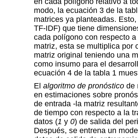
en cada polígono relativo a to
modo, la ecuación 3 de la tabl
matrices ya planteadas. Esto, 
TF-IDF) que tiene dimension
cada polígono con respecto a 
matriz, esta se multiplica por
matriz original teniendo una 
como insumo para el desarroll
ecuación 4 de la tabla 1 muest
El
algoritmo de pronóstico
de 
en estimaciones sobre pronóst
de entrada -la matriz resultan
de tiempo con respecto a la t
datos (
1
y
0
) de salida del pe
Después, se entrena un modelo