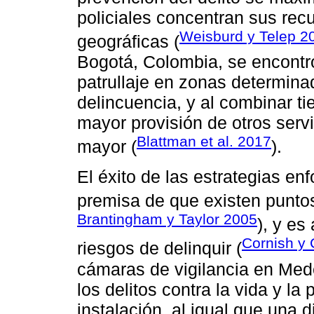
policiales concentran sus re
Weisburd y Telep 2
geográficas (
Bogotá, Colombia, se encontró
patrullaje en zonas determina
delincuencia, y al combinar ti
mayor provisión de otros serv
Blattman et al. 2017
mayor (
).
El éxito de las estrategias en
premisa de que existen puntos
Brantingham y Taylor 2005
), y es
Cornish y 
riesgos de delinquir (
cámaras de vigilancia en Med
los delitos contra la vida y la
instalación, al igual que una 