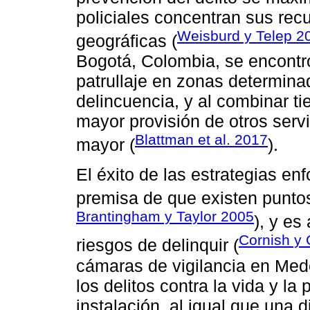
policiales concentran sus re
Weisburd y Telep 2
geográficas (
Bogotá, Colombia, se encontró
patrullaje en zonas determina
delincuencia, y al combinar ti
mayor provisión de otros serv
Blattman et al. 2017
mayor (
).
El éxito de las estrategias en
premisa de que existen puntos
Brantingham y Taylor 2005
), y es
Cornish y 
riesgos de delinquir (
cámaras de vigilancia en Med
los delitos contra la vida y la
instalación, al igual que una 