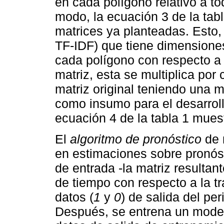
en cada polígono relativo a to
modo, la ecuación 3 de la tabl
matrices ya planteadas. Esto, 
TF-IDF) que tiene dimension
cada polígono con respecto a 
matriz, esta se multiplica por
matriz original teniendo una 
como insumo para el desarroll
ecuación 4 de la tabla 1 muest
El
algoritmo de pronóstico
de 
en estimaciones sobre pronóst
de entrada -la matriz resultan
de tiempo con respecto a la t
datos (
1
y
0
) de salida del pe
Después, se entrena un modelo