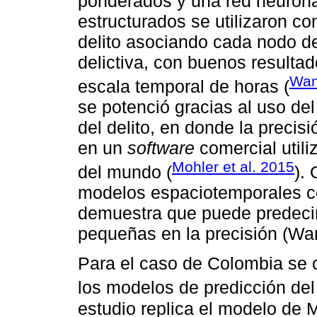
ponderados y una red neurona
estructurados se utilizaron co
delito asociando cada nodo de
delictiva, con buenos resultad
Wan
escala temporal de horas (
se potenció gracias al uso de
del delito, en donde la precisi
en un
software
comercial utili
Mohler et al. 2015
del mundo (
).
modelos espaciotemporales c
demuestra que puede predecir
pequeñas en la precisión (Wan
Para el caso de Colombia se 
los modelos de predicción del 
estudio replica el modelo de M