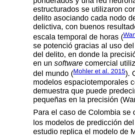
ponderados y una red neurona
estructurados se utilizaron co
delito asociando cada nodo de
delictiva, con buenos resultad
Wan
escala temporal de horas (
se potenció gracias al uso de
del delito, en donde la precisi
en un
software
comercial utili
Mohler et al. 2015
del mundo (
).
modelos espaciotemporales c
demuestra que puede predecir
pequeñas en la precisión (Wan
Para el caso de Colombia se 
los modelos de predicción del 
estudio replica el modelo de M