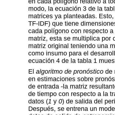
en cada polígono relativo a to
modo, la ecuación 3 de la tabl
matrices ya planteadas. Esto, 
TF-IDF) que tiene dimension
cada polígono con respecto a 
matriz, esta se multiplica por
matriz original teniendo una 
como insumo para el desarroll
ecuación 4 de la tabla 1 muest
El
algoritmo de pronóstico
de 
en estimaciones sobre pronóst
de entrada -la matriz resultan
de tiempo con respecto a la t
datos (
1
y
0
) de salida del pe
Después, se entrena un modelo