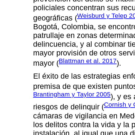
policiales concentran sus re
Weisburd y Telep 2
geográficas (
Bogotá, Colombia, se encontró
patrullaje en zonas determina
delincuencia, y al combinar ti
mayor provisión de otros serv
Blattman et al. 2017
mayor (
).
El éxito de las estrategias en
premisa de que existen puntos
Brantingham y Taylor 2005
), y es
Cornish y 
riesgos de delinquir (
cámaras de vigilancia en Med
los delitos contra la vida y la
instalación, al igual que una 