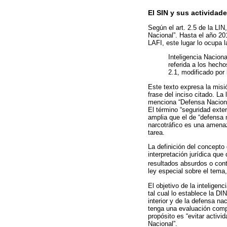
El SIN y sus actividad
Según el art. 2.5 de la LIN
Nacional”. Hasta el año 201
LAFI, este lugar lo ocupa 
Inteligencia Naciona
referida a los hecho
2.1, modificado por 
Este texto expresa la misió
frase del inciso citado. La
menciona “Defensa Nacional
El término “seguridad exte
amplia que el de “defensa 
narcotráfico es una amenaza
tarea.
La definición del concepto
interpretación jurídica que
resultados absurdos o cont
ley especial sobre el tema,
El objetivo de la inteligenc
tal cual lo establece la DI
interior y de la defensa n
tenga una evaluación compr
propósito es “evitar activ
Nacional”.