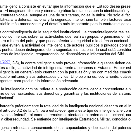
rainteligencia consiste en evitar que la información que el Estado desea pres
. El imaginario literario y cinematográfico la relaciona con la identificación 
contraespionaje, aunque es una de sus tareas, no es la única. No solo el f
ativa a la defensa nacional y la seguridad interior, sino también factores tec
variable más amenazante y el desafío más importante para la contrainteligenci
 contrainteligencia de la seguridad institucional. La contrainteligencia realiza
e conocimientos sobre las actividades que realizan grupos, organismos o indi
ntro o fuera del país, y que pueda afectar la seguridad o la defensa nacional.
que eviten la actividad de inteligencia de actores públicos o privados cons
puntos deben distinguirse de la seguridad institucional, la cual está constitu
areas de inteligencia, resguardando los dispositivos e información del SIN.
z (2007
, 2-3), la contrainteligencia solo provee información a quienes deben de
es a ello, la actividad de inteligencia frente a personas o Estados. Es por e
nteligencia en general) solo cuentan con la persuasión y no con medidas coact
idad o militares y sus autoridades civiles. El problema es, obviamente, cuále
agentes para producir la información adecuada.
, la inteligencia criminal refiere a la producción deinteligencia concerniente a
monio de los habitantes, sus derechos y garantías y las instituciones del siste
acional”.
rcaría prácticamente la totalidad de la inteligencia nacional descrita en el in
 artículo 8.2 de la LIN, para establecer que a este tipo de inteligencia le co
evancia federal”, tal como el terrorismo, atentados al orden constitucional, nar
 y ciberseguridad. Se entiende por Inteligencia Estratégica Militar, conocida 
eligencia referida al conocimiento de las capacidades y debilidades del potencia