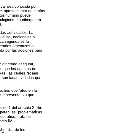
ervar sea conocida por
y el apresamiento de espías
actor humano puede
nológicos. La ciberguerra
a.
 dos actividades. La
viduos, nacionales o
 La segunda es la
iderados amenazas o
ida por las acciones para
cidir cómo asegurar,
sto que los agentes de
ivas, las cuales recaen
s son lasactividades que
 hechos que “afecten la
ma representativo que
ciso 1 del artículo 2. Sin
mpeten las “problemáticas
cotráfico, trata de
como IM,
l militar de los