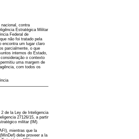
 nacional, contra
eligência Estratégica Militar
ência Federal de
que não foi tratado pela
ão encontra um lugar claro
os parcialmente, o que
suntos internos do Estado,
m consideração o contexto
al permitiu uma margem de
a agência, com todos os
ência
 2 de la Ley de Inteligencia
eligencia 27126/15, a partir
stratégico militar (IM).
AFI), mientras que la
 (MinDef) debe proveer a la