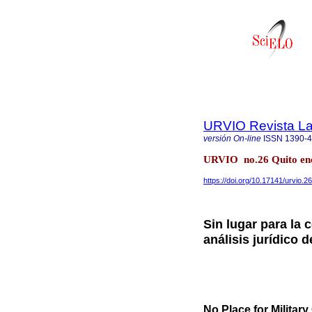
URVIO Revista La
versión On-line
ISSN
1390-
URVIO no.26 Quito ene
https://doi.org/10.17141/urvio.
Sin lugar para la 
análisis jurídico 
No Place for Military