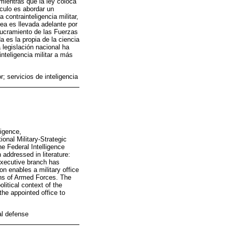
mientras que la ley coloca
ículo es abordar un
a contrainteligencia militar,
rea es llevada adelante por
olucramiento de las Fuerzas
 es la propia de la ciencia
 legislación nacional ha
nteligencia militar a más
r; servicios de inteligencia
ligence,
tional Military-Strategic
he Federal Intelligence
addressed in literature:
 executive branch has
on enables a military office
ions of Armed Forces. The
litical context of the
 the appointed office to
nal defense