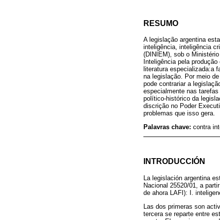
RESUMO
A legislação argentina esta
inteligência, inteligência c
(DINIEM), sob o Ministério
Inteligência pela produção 
literatura especializada:a 
na legislação. Por meio de
pode contrariar a legislaç
especialmente nas tarefas 
político-histórico da legi
discrição no Poder Executi
problemas que isso gera.
Palavras chave:
contra int
INTRODUCCIÓN
La legislación argentina es
Nacional 25520/01, a partir
de ahora LAFI): I. inteligenc
Las dos primeras son activ
tercera se reparte entre es