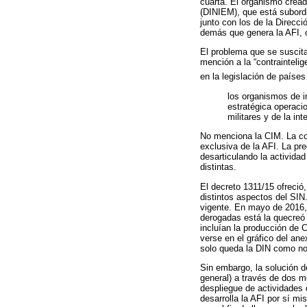
cuarta. El organismo creado
(DINIEM), que está subordi
junto con los de la Direcc
demás que genera la AFI, c
El problema que se suscita 
mención a la “contraintelig
en la legislación de paíse
los organismos de i
estratégica operaci
militares y de la int
No menciona la CIM. La con
exclusiva de la AFI. La pre
desarticulando la activida
distintas.
El decreto 1311/15 ofreció
distintos aspectos del SIN
vigente. En mayo de 2016, 
derogadas está la quecreó 
incluían la producción de C
verse en el gráfico del ane
solo queda la DIN como nor
Sin embargo, la solución d
general) a través de dos me
despliegue de actividades d
desarrolla la AFI por sí m