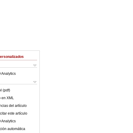
Personalizados
 Analytics
l (pdf)
lo en XML
cias del artículo
itar este artículo
 Analytics
ción automática