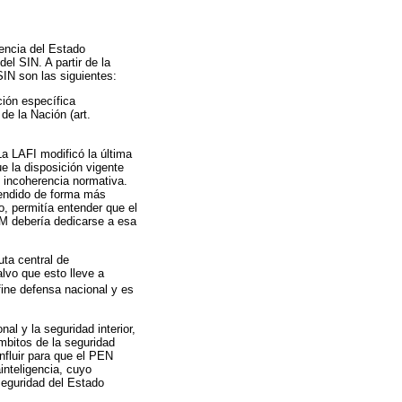
gencia del Estado
el SIN. A partir de la
SIN son las siguientes:
ción específica
de la Nación (art.
La LAFI modificó la última
ue la disposición vigente
 incoherencia normativa.
ntendido de forma más
o, permitía entender que el
 IM debería dedicarse a esa
uta central de
alvo que esto lleve a
fine defensa nacional y es
nal y la seguridad interior,
ámbitos de la seguridad
nfluir para que el PEN
inteligencia, cuyo
seguridad del Estado