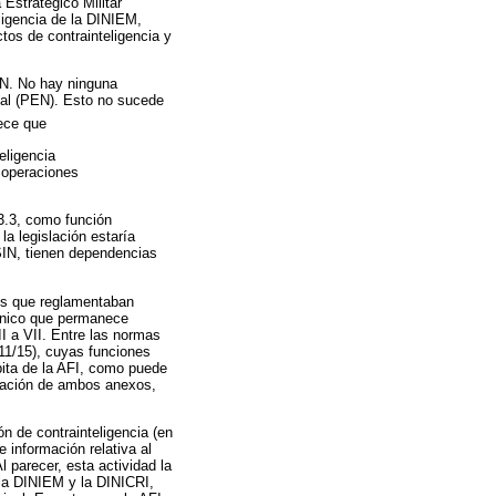
 Estratégico Militar
eligencia de la DINIEM,
tos de contrainteligencia y
LIN. No hay ninguna
onal (PEN). Esto no sucede
lece que
eligencia
e operaciones
13.3, como función
la legislación estaría
SIN, tienen dependencias
xos que reglamentaban
 único que permanece
I a VII. Entre las normas
311/15), cuyas funciones
rbita de la AFI, como puede
rogación de ambos anexos,
n de contrainteligencia (en
e información relativa al
 parecer, esta actividad la
 la DINIEM y la DINICRI,