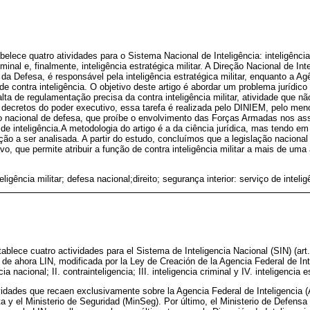
belece quatro atividades para o Sistema Nacional de Inteligência: inteligência
riminal e, finalmente, inteligência estratégica militar. A Direção Nacional de Int
 da Defesa, é responsável pela inteligência estratégica militar, enquanto a Ag
de contra inteligência. O objetivo deste artigo é abordar um problema jurídico 
falta de regulamentação precisa da contra inteligência militar, atividade que n
 decretos do poder executivo, essa tarefa é realizada pelo DINIEM, pelo men
ão nacional de defesa, que proíbe o envolvimento das Forças Armadas nos as
de inteligência.A metodologia do artigo é a da ciência jurídica, mas tendo e
slação a ser analisada. A partir do estudo, concluímos que a legislação nacion
vo, que permite atribuir a função de contra inteligência militar a mais de um
eligência militar; defesa nacional;direito; segurança interior: serviço de intelig
tablece cuatro actividades para el Sistema de Inteligencia Nacional (SIN) (art.
 de ahora LIN, modificada por la Ley de Creación de la Agencia Federal de Int
ia nacional; II. contrainteligencia; III. inteligencia criminal y IV. inteligencia e
idades que recaen exclusivamente sobre la Agencia Federal de Inteligencia (
ta y el Ministerio de Seguridad (MinSeg). Por último, el Ministerio de Defensa