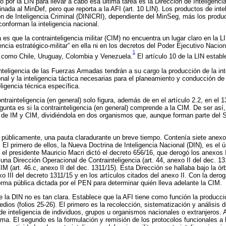
 por la LIN para llevar a cabo esa última tarea es la Dirección de Inteligencia
nada al MinDef, pero que reporta a la AFI (art. 10 LIN). Los productos de int
ión de Inteligencia Criminal (DINICRI), dependiente del MinSeg, más los produc
onforman la inteligencia nacional.
es que la contrainteligencia militar (CIM) no encuentra un lugar claro en la 
encia estratégico-militar” en ella ni en los decretos del Poder Ejecutivo Naci
1
s como Chile, Uruguay, Colombia y Venezuela.
El artículo 10 de la LIN estab
nteligencia de las Fuerzas Armadas tendrán a su cargo la producción de la int
onal y la inteligencia táctica necesarias para el planeamiento y conducción d
eligencia técnica específica.
trainteligencia (en general) solo figura, además de en el artículo 2.2, en el 
gunta es si la contrainteligencia (en general) comprende a la CIM. De ser así, 
d de IM y CIM, dividiéndola en dos organismos que, aunque forman parte del 
, públicamente, una pauta claradurante un breve tiempo. Contenía siete ane
. El primero de ellos, la Nueva Doctrina de Inteligencia Nacional (DIN), es el
el presidente Mauricio Macri dictó el decreto 656/16, que derogó los anexos I
una Dirección Operacional de Contrainteligencia (art. 44, anexo II del dec. 1
IM (art. 46.c, anexo II del dec. 1311/15). Esta Dirección se hallaba bajo la ó
xo III del decreto 1311/15 y en los artículos citados del anexo II. Con la de
ma pública dictada por el PEN para determinar quién lleva adelante la CIM.
e la DIN no es tan clara. Establece que la AFI tiene como función la producció
dios (folios 25-26). El primero es la recolección, sistematización y análisis d
e inteligencia de individuos, grupos u organismos nacionales o extranjeros. Al
isma. El segundo es la formulación y remisión de los protocolos funcionales a