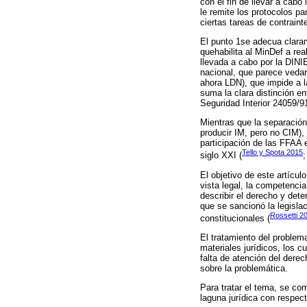
con el fin de llevar a cabo
le remite los protocolos p
ciertas tareas de contrainte
El punto 1se adecua claram
quehabilita al MinDef a re
llevada a cabo por la DINIE
nacional, que parece vedar 
ahora LDN), que impide a l
suma la clara distinción e
Seguridad Interior 24059/91
Mientras que la separación
producir IM, pero no CIM), 
participación de las FFAA 
Tello y Spota 2015
siglo XXI (
El objetivo de este artícu
vista legal, la competencia
describir el derecho y det
que se sancionó la legislac
Rossetti 2
constitucionales (
El tratamiento del problema
materiales jurídicos, los 
falta de atención del derec
sobre la problemática.
Para tratar el tema, se co
laguna jurídica con respec