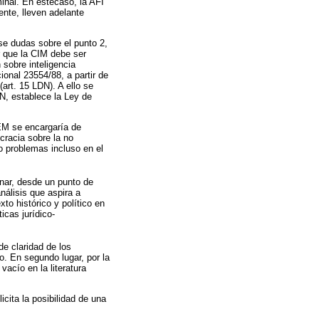
iminal. En estecaso, la AFI
nte, lleven adelante
se dudas sobre el punto 2,
r que la CIM debe ser
 sobre inteligencia
ional 23554/88, a partir de
art. 15 LDN). A ello se
N, establece la Ley de
IEM se encargaría de
cracia sobre la no
o problemas incluso en el
inar, desde un punto de
nálisis que aspira a
to histórico y político en
icas jurídico-
de claridad de los
o. En segundo lugar, por la
vacío en la literatura
cita la posibilidad de una