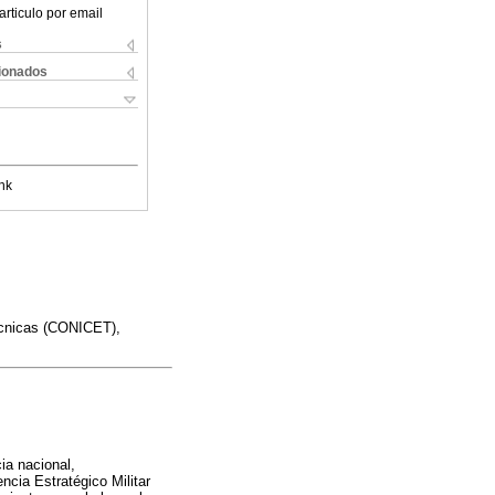
articulo por email
s
cionados
nk
Técnicas (CONICET),
ia nacional,
encia Estratégico Militar