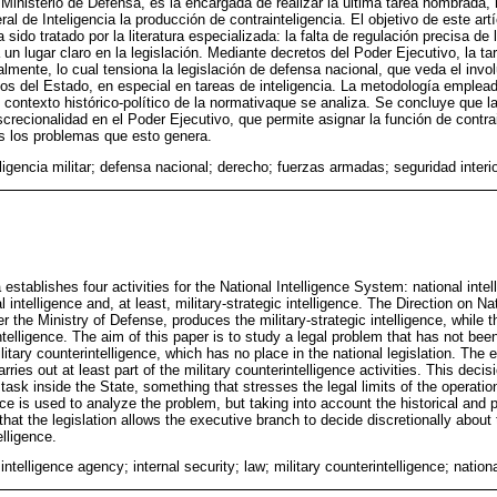
Ministerio de Defensa, es la encargada de realizar la última tarea nombrada, 
al de Inteligencia la producción de contrainteligencia. El objetivo de este art
sido tratado por la literatura especializada: la falta de regulación precisa de l
un lugar claro en la legislación. Mediante decretos del Poder Ejecutivo, la ta
lmente, lo cual tensiona la legislación de defensa nacional, que veda el inv
s del Estado, en especial en tareas de inteligencia. La metodología empleada
l contexto histórico-político de la normativaque se analiza. Se concluye que la
crecionalidad en el Poder Ejecutivo, que permite asignar la función de contrai
s los problemas que esto genera.
ligencia militar; defensa nacional; derecho; fuerzas armadas; seguridad interio
 establishes four activities for the National Intelligence System: national intel
l intelligence and, at least, military-strategic intelligence. The Direction on Na
r the Ministry of Defense, produces the military-strategic intelligence, while t
lligence. The aim of this paper is to study a legal problem that has not been 
ilitary counterintelligence, which has no place in the national legislation. The
ies out at least part of the military counterintelligence activities. This decisi
e task inside the State, something that stresses the legal limits of the operat
e is used to analyze the problem, but taking into account the historical and po
 that the legislation allows the executive branch to decide discretionally about
elligence.
intelligence agency; internal security; law; military counterintelligence; natio