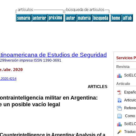
tinoamericana de Estudios de Seguridad
Servicios 
4299
versión impresa
ISSN
1390-3691
Revista
./abr. 2020
SciELO
26.2020.4214
Articulo
ARTICLES
Españo
contrainteligencia militar en Argentina:
Articu
de un posible vacío legal
Referen
Como c
SciELO
Traduc
 Counterintelligence in Argentina:Analysis of a