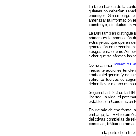
La tarea básica de la cont
quienes no deberían saberla
enemigos. Sin embargo, el 
amenazar la información rel
constituye, sin dudas, la 
La DIN también distingue la
primera es la producción d
extranjeros, que operan de
generación de mecanismos 
riesgos para el país.Ambos 
evitar que se afecten las t
Moravej y Día
Como afirman
mediante acciones tendient
contrainteligencia (y de i
sobre las fuerzas de segur
deben llevar a cabo estos 
Según el art. 2.3 de la LIN
libertad, la vida, el patri
establece la Constitución N
Enunciada de esa forma, aba
embargo, la LAFI reformó el
delictivas complejas de rel
personas, tráfico de armas
a la parte de la Int