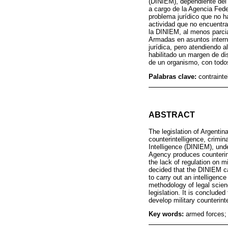
(DINIEM), dependiente del 
a cargo de la Agencia Feder
problema jurídico que no ha 
actividad que no encuentra 
la DINIEM, al menos parcia
Armadas en asuntos interno
jurídica, pero atendiendo a
habilitado un margen de dis
de un organismo, con todo
Palabras clave:
contrainte
ABSTRACT
The legislation of Argentina
counterintelligence, crimina
Intelligence (DINIEM), unde
Agency produces counterinte
the lack of regulation on m
decided that the DINIEM carr
to carry out an intelligenc
methodology of legal scienc
legislation. It is concluded
develop military counterint
Key words:
armed forces; 