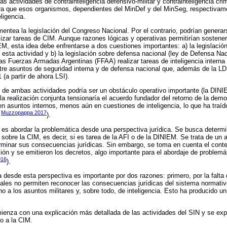
 las actividades de contrainteligencia defensivo-militar y contrainteligencia cr
ara que esos organismos, dependientes del MinDef y del MinSeg, respectivame
ligencia.
entea la legislación del Congreso Nacional. Por el contrario, podrían generar
alizar tareas de CIM. Aunque razones lógicas y operativas permitirían sostene
M, esta idea debe enfrentarse a dos cuestiones importantes: a) la legislación
esta actividad y b) la legislación sobre defensa nacional (ley de Defensa Nac
as Fuerzas Armadas Argentinas (FFAA) realizar tareas de inteligencia interna (
ntre asuntos de seguridad interna y de defensa nacional que, además de la LD
 (a partir de ahora LSI).
 de ambas actividades podría ser un obstáculo operativo importante (la DIN
la realización conjunta tensionaría el acuerdo fundador del retorno de la demo
en asuntos internos, menos aún en cuestiones de inteligencia, lo que ha traíd
Muzzopappa 2017
;
).
lo es abordar la problemática desde una perspectiva jurídica. Se busca determ
 sobre la CIM, es decir, si es tarea de la AFI o de la DINIEM. Se trata de un a
erminar sus consecuencias jurídicas. Sin embargo, se toma en cuenta el contex
ión y se emitieron los decretos, algo importante para el abordaje de problemát
016
).
 desde esta perspectiva es importante por dos razones: primero, por la falta 
cuales no permiten reconocer las consecuencias jurídicas del sistema normativ
ho a los asuntos militares y, sobre todo, de inteligencia. Esto ha producido un 
mienza con una explicación más detallada de las actividades del SIN y se expli
to a la CIM.