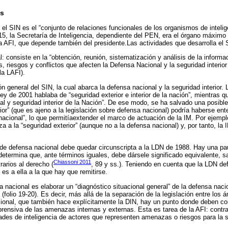
es
, el SIN es el “conjunto de relaciones funcionales de los organismos de inteli
5, la Secretaría de Inteligencia, dependiente del PEN, era el órgano máximo d
la AFI, que depende también del presidente.Las actividades que desarrolla el 
l: consiste en la “obtención, reunión, sistematización y análisis de la informa
s, riesgos y conflictos que afecten la Defensa Nacional y la seguridad interior 
la LAFI).
n general del SIN, la cual abarca la defensa nacional y la seguridad interior. 
 ley de 2001 hablaba de “seguridad exterior e interior de la nación”, mientras q
 y seguridad interior de la Nación”. De ese modo, se ha salvado una posible
rior” (que es ajeno a la legislación sobre defensa nacional) podría haberse e
nacional”, lo que permitíaextender el marco de actuación de la IM. Por ejempl
 a la “seguridad exterior” (aunque no a la defensa nacional) y, por tanto, la
 de defensa nacional debe quedar circunscripta a la LDN de 1988. Hay una pa
 determina que, ante términos iguales, debe dársele significado equivalente, s
Chiassoni 2011
rarios al derecho (
, 89 y ss.). Teniendo en cuenta que la LDN de
 es a ella a la que hay que remitirse.
ia nacional es elaborar un “diagnóstico situacional general” de la defensa nacio
N (folio 19-20). Es decir, más allá de la separación de la legislación entre los 
acional, que también hace explícitamente la DIN, hay un punto donde deben co
ensiva de las amenazas internas y externas. Esta es tarea de la AFI: contra
idades de inteligencia de actores que representen amenazas o riesgos para la 