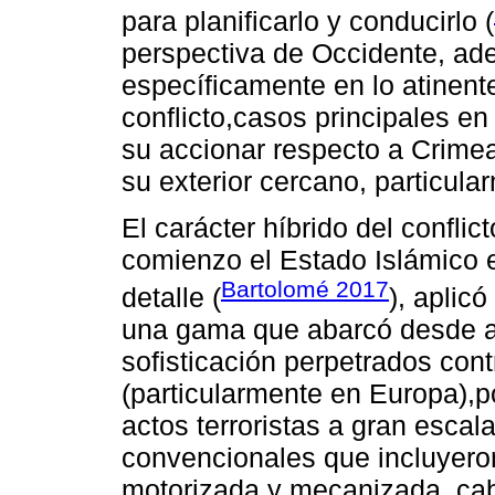
para planificarlo y conducirlo (
perspectiva de Occidente, ad
específicamente en lo atinent
conflicto,casos principales en
su accionar respecto a Crimea
su exterior cercano, particula
El carácter híbrido del confli
comienzo el Estado Islámico 
Bartolomé 2017
detalle (
), aplic
una gama que abarcó desde at
sofisticación perpetrados cont
(particularmente en Europa),po
actos terroristas a gran esca
convencionales que incluyeron
motorizada y mecanizada, cabal