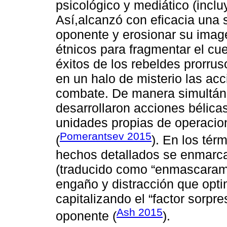
psicológico y mediático (inclu
Así,alcanzó con eficacia una 
oponente y erosionar su imagen
étnicos para fragmentar el cu
éxitos de los rebeldes prorrus
en un halo de misterio las ac
combate. De manera simultán
desarrollaron acciones bélica
unidades propias de operacion
Pomerantsev 2015
(
). En los térm
hechos detallados se enmarca
(traducido como “enmascarami
engaño y distracción que opti
capitalizando el “factor sorpr
Ash 2015
oponente (
).