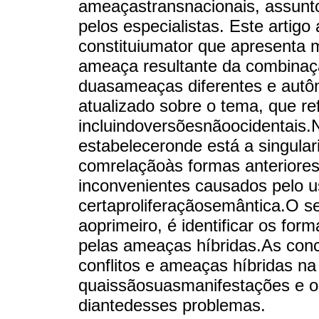
ameaçastransnacionais, assunt
pelos especialistas. Este artig
constituiumator que apresenta 
ameaça resultante da combinaç
duasameaças diferentes e au
atualizado sobre o tema, que re
incluindoversõesnãoocidentais.N
estabeleceronde está a singulari
comrelaçãoàs formas anteriores
inconvenientes causados pelo u
certaproliferaçãosemântica.O s
aoprimeiro, é identificar os fo
pelas ameaças híbridas.As con
conflitos e ameaças híbridas na
quaissãosuasmanifestações e o
diantedesses problemas.