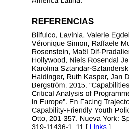
América Latina.
REFERENCIAS
Bilfulco, Lavinia, Valerie Egd
Véronique Simon, Raffaele Mo
Rosenstein, Maël Dif-Pradali
Hollywood, Niels Rosendal Jen
Karolina Sztandar-Sztandersk
Haidinger, Ruth Kasper, Jan 
Bergström. 2015. “Capabilitie
Critical Analysis of Program
in Europe”. En Facing Traject
Capability-Friendly Youth Pol
Otto, 201-357. Nueva York: Spr
319-11436-1_11 [
Links
]