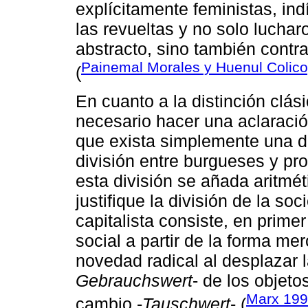
explícitamente feministas, ind
las revueltas y no solo luchar
abstracto, sino también contra
Painemal Morales y Huenul Colic
(
En cuanto a la distinción clás
necesario hacer una aclaració
que exista simplemente una d
división entre burgueses y pr
esta división se añada aritmé
justifique la división de la s
capitalista consiste, en primer
social a partir de la forma m
novedad radical al desplazar la
Gebrauchswert
- de los objetos
Marx 19
cambio -
Tauschwert
- (