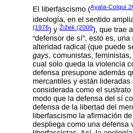
Ayala-Colqui 
El liberfascismo (
ideología, en el sentido ampli
(1976
Žižek (2009
) y
), que trae 
“defensor de sí”, esto es, un
alteridad radical (que puede s
gays
, comunistas, feministas, 
cual solo queda la violencia 
defensa presupone además que
mercantiles y están lideradas 
considerada como el sustrato 
modo que la defensa del sí coi
defensa de la libertad del me
liberfascismo la afirmación de 
despliega como una defensa vi
liberfascistas. Así, la apolog