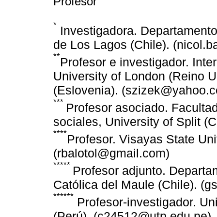
Profesor
*
Investigadora. Departamento
de Los Lagos (Chile). (nicol
**
Profesor e investigador. Inte
University of London (Reino Un
(Eslovenia). (szizek@yahoo.
***
Profesor asociado. Facult
sociales, University of Split (
****
Profesor. Visayas State Univ
(rbalotol@gmail.com)
*****
Profesor adjunto. Departa
Católica del Maule (Chile). (
******
Profesor-investigador. Un
(Perú). (c24512@utp.edu.pe)