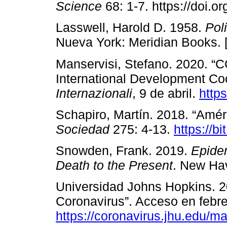
Science
68: 1-7. https://doi.o
Lasswell, Harold D. 1958.
Pol
Nueva York: Meridian Books. 
Manservisi, Stefano. 2020. “C
International Development Co
Internazionali
, 9 de abril.
https
Schapiro, Martín. 2018. “Amér
Sociedad
275: 4-13.
https://b
Snowden, Frank. 2019.
Epide
Death to the Present
. New Hav
Universidad Johns Hopkins. 2
Coronavirus”. Acceso en febr
https://coronavirus.jhu.edu/m