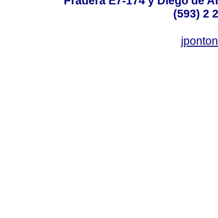
Pradera E7-174 y Diego de Al
(593) 2 
jponto