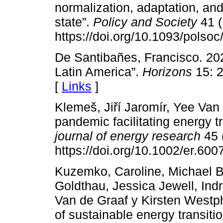
normalization, adaptation, an
state”.
Policy and Society
41 (
https://doi.org/10.1093/polso
De Santibañes, Francisco. 202
Latin America”.
Horizons
15: 
[
Links
]
Klemeš, Jiří Jaromír, Yee Va
pandemic facilitating energy tr
journal of energy research
45 
https://doi.org/10.1002/er.600
Kuzemko, Caroline, Michael 
Goldthau, Jessica Jewell, Indr
Van de Graaf y Kirsten Westph
of sustainable energy transiti