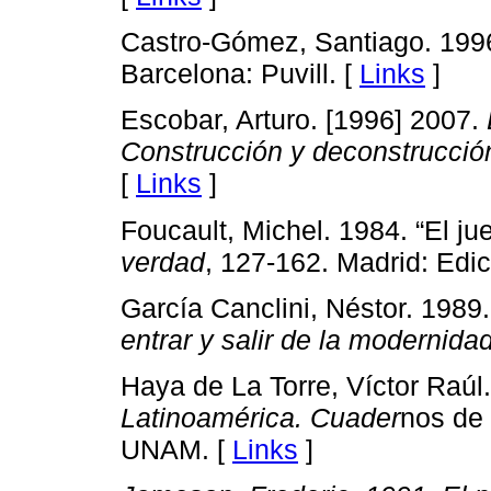
Castro-Gómez, Santiago. 199
Barcelona: Puvill. [
Links
]
Escobar, Arturo. [1996] 2007.
Construcción y deconstrucción
[
Links
]
Foucault, Michel. 1984. “El j
verdad
, 127-162. Madrid: Edi
García Canclini, Néstor. 1989
entrar y salir de la modernida
Haya de La Torre, Víctor Raúl
Latinoamérica. Cuader
nos de 
UNAM. [
Links
]