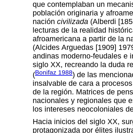
que contemplaban un mecanism
población originaria y afroam
nación
civilizada
(Alberdi [18
lecturas de la realidad históri
afroamericana a partir de la n
(Alcides Arguedas [1909] 1979
andinas moderno-feudales e i
siglo XX, recreando la duda r
Bonifaz 1988
(
) de las mencion
insalvable de cara a proceso
de la región. Matrices de pen
nacionales y regionales que e
los intereses neocoloniales d
Hacia inicios del siglo XX, sur
protagonizada por élites ilus