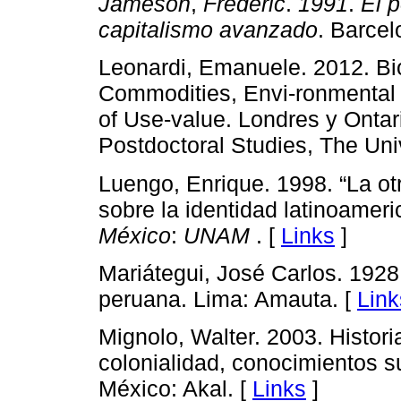
Jameson
,
Frederic
.
1991
.
El 
capitalismo avanzado
. Barcel
Leonardi, Emanuele. 2012. Bi
Commodities, Envi-ronmental 
of Use-value. Londres y Ontar
Postdoctoral Studies, The Uni
Luengo, Enrique. 1998. “La ot
sobre la identidad latinoame
México
:
UNAM
. [
Links
]
Mariátegui, José Carlos. 1928
peruana. Lima: Amauta. [
Link
Mignolo, Walter. 2003. Histori
colonialidad, conocimientos s
México: Akal. [
Links
]