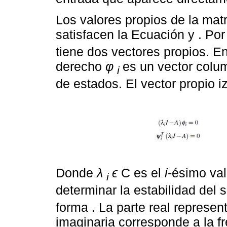
Los valores propios de la mat
satisfacen la Ecuación y . Por
tiene dos vectores propios. E
derecho
φ
es un vector colu
i
de estados. El vector propio 
Donde
λ
ϵ
C es el
i
-ésimo val
i
determinar la estabilidad del 
forma . La parte real represen
imaginaria corresponde a la f