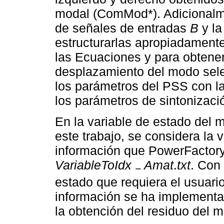
modal (ComMod*). Adicionalmen
de señales de entradas
B
y la
estructurarlas apropiadamente
las Ecuaciones y para obtener 
desplazamiento del modo selec
los parámetros del PSS con l
los parámetros de sintonizaci
En la variable de estado del 
este trabajo, se considera la 
información que PowerFactory 
VariableToIdx
Amat
.
txt
. Con 
−
estado que requiera el usuari
información se ha implement
la obtención del residuo del 