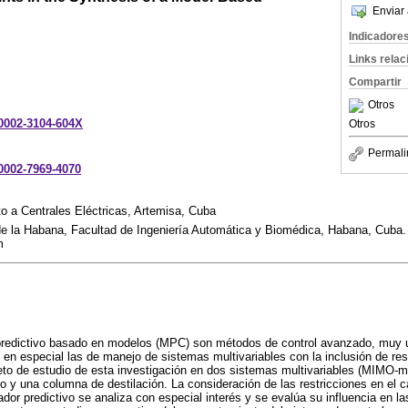
Enviar 
Indicadore
Links rela
Compartir
Otros
-0002-3104-604X
Otros
Permali
-0002-7969-4070
 a Centrales Eléctricas, Artemisa, Cuba
de la Habana, Facultad de Ingeniería Automática y Biomédica, Habana, Cuba.
m
predictivo basado en modelos (MPC) son métodos de control avanzado, muy uti
, en especial las de manejo de sistemas multivariables con la inclusión de res
eto de estudio de esta investigación en dos sistemas multivariables (MIMO-mú
do y una columna de destilación. La consideración de las restricciones en el c
ador predictivo se analiza con especial interés y se evalúa su influencia en l