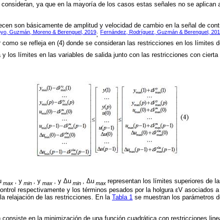
se consideran, ya que en la mayoría de los casos estas señales no se aplican a
ecen son básicamente de amplitud y velocidad de cambio en la señal de contro
yo, Guzmán, Moreno & Berenguel, 2019
Fernández, Rodríguez, Guzmán & Berenguel, 201
;
 como se refleja en (4) donde se consideran las restricciones en los límites d
 y los límites en las variables de salida junto con las restricciones con cierta
u
, y
, y
, y Δu
, Δu
representan los límites superiores de la
max
min
max
min
max
control respectivamente y los términos pesados por la holgura εV asociados a
la relajación de las restricciones. En la
Tabla 1
se muestran los parámetros 
) consiste en la minimización de una función cuadrática con restricciones lin