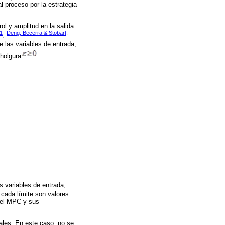
l proceso por la estrategia
l y amplitud en la salida
1
Deng, Becerra & Stobart,
;
e las variables de entrada,
 holgura
.
s variables de entrada,
 cada límite son valores
del MPC y sus
eales. En este caso, no se