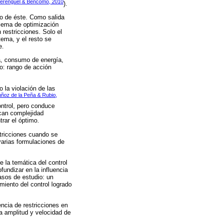
erenguel & Bencomo, 2010
).
to de éste. Como salida
blema de optimización
restricciones. Solo el
tema, y el resto se
e.
ía, consumo de energía,
o: rango de acción
o la violación de las
uñoz de la Peña & Rubio,
ontrol, pero conduce
ocan complejidad
rar el óptimo.
stricciones cuando se
 varias formulaciones de
e la temática del control
fundizar en la influencia
casos de estudio: un
iento del control logrado
encia de restricciones en
la amplitud y velocidad de