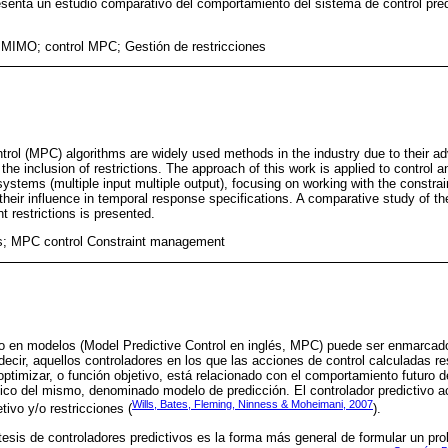
senta un estudio comparativo del comportamiento del sistema de control pred
MIMO; control MPC; Gestión de restricciones
trol (MPC) algorithms are widely used methods in the industry due to their ad
the inclusion of restrictions. The approach of this work is applied to control 
ystems (multiple input multiple output), focusing on working with the constrai
heir influence in temporal response specifications. A comparative study of the
t restrictions is presented.
 MPC control Constraint management
do en modelos (Model Predictive Control en inglés, MPC) puede ser enmarcado
decir, aquellos controladores en los que las acciones de control calculadas r
 a optimizar, o función objetivo, está relacionado con el comportamiento futuro 
co del mismo, denominado modelo de predicción. El controlador predictivo ac
Wills, Bates, Fleming, Ninness & Moheimani, 2007
ivo y/o restricciones (
).
tesis de controladores predictivos es la forma más general de formular un pr