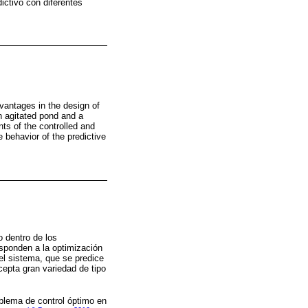
ictivo con diferentes
vantages in the design of
an agitated pond and a
nts of the controlled and
 behavior of the predictive
 dentro de los
esponden a la optimización
del sistema, que se predice
epta gran variedad de tipo
oblema de control óptimo en