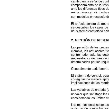
cambio en la señal de contr
comportamiento de la respu
ante los diferentes tipos 
restricciones y la importan
con modelos en espacio de 
El artículo consta de tres
se describen los casos de 
del sistema controlado con
2. GESTIÓN DE RESTR
La operación de los proceso
ejemplo, los actuadores ti
control todo-nada, las cua
respuesta por razones cons
determinados por los requi
Generalmente satisfacer to
El sistema de control, espe
corregirlas de manera apro
implicaciones de las restri
Las variables de entrada (
un valor que satisfaga las 
considerando los límites f
Las restricciones sobre la
anticipación porque las va