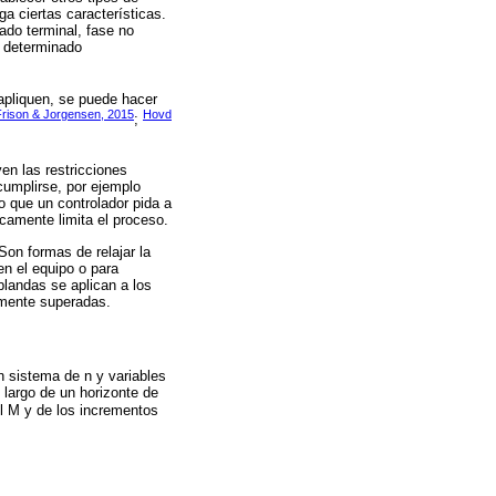
ga ciertas características.
do terminal, fase no
n determinado
 apliquen, se puede hacer
Frison & Jorgensen, 2015
Hovd
;
en las restricciones
cumplirse, por ejemplo
o que un controlador pida a
icamente limita el proceso.
on formas de relajar la
en el equipo o para
 blandas se aplican a los
lmente superadas.
n sistema de n y variables
o largo de un horizonte de
ol M y de los incrementos