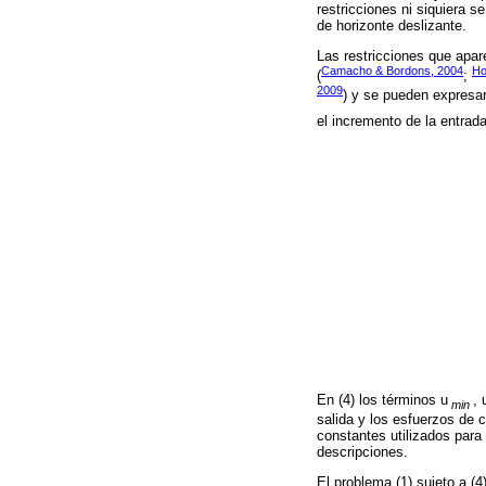
restricciones ni siquiera 
de horizonte deslizante.
Las restricciones que apar
Camacho & Bordons, 2004
Ho
(
;
2009
) y se pueden expresar
el incremento de la entrada
En (4) los términos u
, 
min
salida y los esfuerzos de 
constantes utilizados para 
descripciones.
El problema (1) sujeto a (4