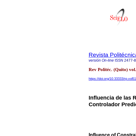
Revista Politécnic
versión On-line
ISSN
2477-
Rev Politéc. (Quito) vol
https://doi.org/10.33333/rp.vol5
Influencia de las 
Controlador Predi
Influence of Constra