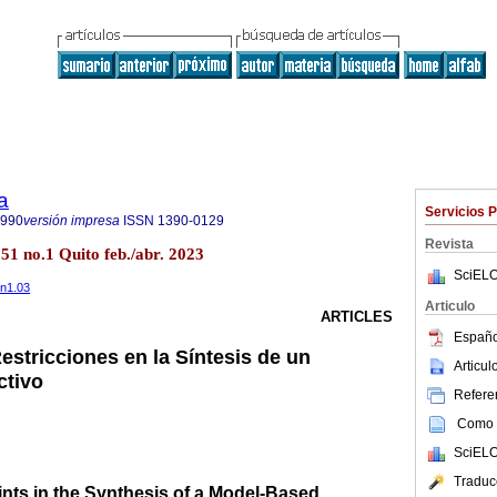
a
Servicios 
8990
versión impresa
ISSN
1390-0129
Revista
.51 no.1 Quito feb./abr. 2023
SciELO
1n1.03
Articulo
ARTICLES
Españo
Restricciones en la Síntesis de un
Articu
ctivo
Referen
Como c
SciELO
Traduc
ints in the Synthesis of a Model-Based