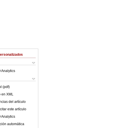
Personalizados
 Analytics
l (pdf)
lo en XML
cias del artículo
itar este artículo
 Analytics
ción automática