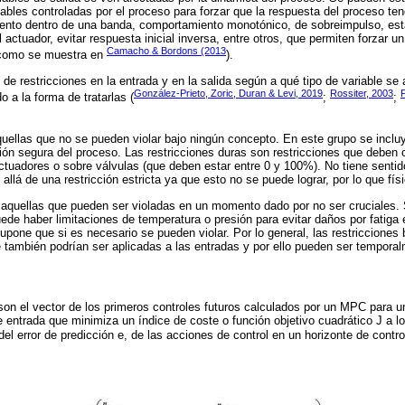
iables controladas por el proceso para forzar que la respuesta del proceso ten
nto dentro de una banda, comportamiento monotónico, de sobreimpulso, esta
 actuador, evitar respuesta inicial inversa, entre otros, que permiten forzar u
Camacho & Bordons (2013
 como se muestra en
).
 de restricciones en la entrada y en la salida según a qué tipo de variable se
González-Prieto, Zoric, Duran & Levi, 2019
Rossiter, 2003
o a la forma de tratarlas (
;
;
uellas que no se pueden violar bajo ningún concepto. En este grupo se incluy
ión segura del proceso. Las restricciones duras son restricciones que deben 
ctuadores o sobre válvulas (que deben estar entre 0 y 100%). No tiene sentid
llá de una restricción estricta ya que esto no se puede lograr, por lo que fís
aquellas que pueden ser violadas en un momento dado por no ser cruciales. S
uede haber limitaciones de temperatura o presión para evitar daños por fatiga 
supone que si es necesario se pueden violar. Por lo general, las restricciones
 también podrían ser aplicadas a las entradas y por ello pueden ser tempora
on el vector de los primeros controles futuros calculados por un MPC para u
 de entrada que minimiza un índice de coste o función objetivo cuadrático J a l
el error de predicción e, de las acciones de control en un horizonte de contr