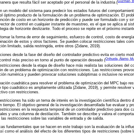
Guzmán, B
anera que resulta fácil ser aceptado por el personal de la industria (
n un modelo del sistema para predecir los estados futuros del comportamien
ol óptimo producto de la formulación de un problema de optimización. El pro
ción de costo en un horizonte de predicción y puede ser formulado con y sin 
vector de control en cualquier instante de muestreo, es el que se aplica al sis
tegia de horizonte deslizante. Todo el proceso se repite en el próximo instant
tomar la forma de error de seguimiento, esfuerzo de control, costo de energ
nación de estos y otros factores. Se pueden colocar restricciones tales com
ión limitado, salida restringida, entre otros (Zidane, 2019).
ciones desde la fase del diseño del controlador predictivo evita en cierto mod
Orihuela, Álamo, M
ontrol más preciso en torno al punto de operación deseado (
restricciones desde la etapa de diseño hace más realista las soluciones del c
ón de un problema de optimización con restricciones. Las restricciones prov
ción numérica y pueden provocar soluciones subóptimas o inclusive no encont
mación cuadrática para resolver el problema de optimización del MPC bajo re
e tipo cuadrático es ampliamente utilizada (Zidane, 2019), y permite resolver
tivo con restricciones.
restricciones ha sido un tema de interés en la investigación científica dentro d
 tiempo. El objetivo general de la investigación desarrollada fue evaluar y pro
restricciones en la respuesta temporal de un controlador predictivo para dos 
ales y una columna de destilación. También se describe y valora el comportam
las restricciones sobre las variables de entrada y de salida.
icas fundamentales que se hacen en este trabajo son la evaluación de la influ
así como el análisis del efecto de los diferentes tipos de restricciones (sobre 