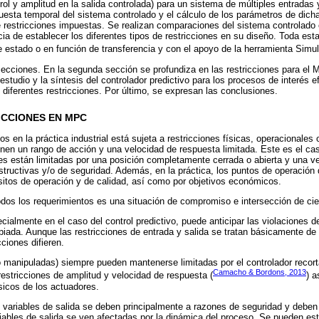
ol y amplitud en la salida controlada) para un sistema de múltiples entradas y
esta temporal del sistema controlado y el cálculo de los parámetros de dich
de restricciones impuestas. Se realizan comparaciones del sistema controlado 
cia de establecer los diferentes tipos de restricciones en su diseño. Toda esta
estado o en función de transferencia y con el apoyo de la herramienta Simul
 secciones. En la segunda sección se profundiza en las restricciones para el 
estudio y la síntesis del controlador predictivo para los procesos de interés
 diferentes restricciones. Por último, se expresan las conclusiones.
ICCIONES EN MPC
s en la práctica industrial está sujeta a restricciones físicas, operacionales
enen un rango de acción y una velocidad de respuesta limitada. Este es el ca
les están limitadas por una posición completamente cerrada o abierta y una 
tructivas y/o de seguridad. Además, en la práctica, los puntos de operación 
sitos de operación y de calidad, así como por objetivos económicos.
dos los requerimientos es una situación de compromiso e intersección de cie
cialmente en el caso del control predictivo, puede anticipar las violaciones de
piada. Aunque las restricciones de entrada y salida se tratan básicamente d
cciones difieren.
o manipuladas) siempre pueden mantenerse limitadas por el controlador recort
Camacho & Bordons, 2013
restricciones de amplitud y velocidad de respuesta (
) 
ísicos de los actuadores.
s variables de salida se deben principalmente a razones de seguridad y deben
riables de salida se ven afectadas por la dinámica del proceso. Se pueden est