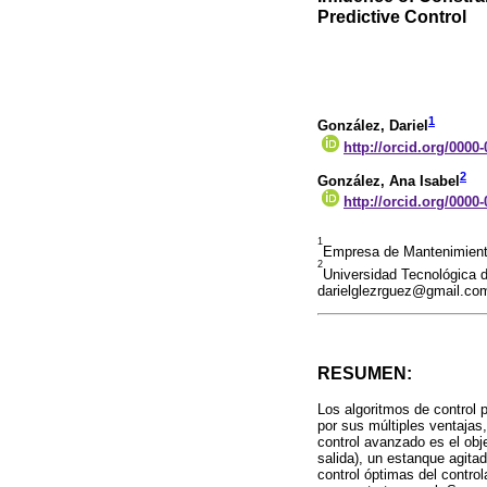
Predictive Control
1
González, Dariel
http://orcid.org/0000
2
González, Ana Isabel
http://orcid.org/0000
1
Empresa de Mantenimiento
2
Universidad Tecnológica 
darielglezrguez@gmail.co
RESUMEN:
Los algoritmos de control 
por sus múltiples ventajas
control avanzado es el obj
salida), un estanque agita
control óptimas del control