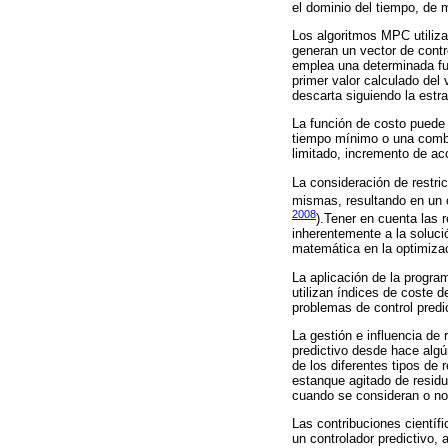
el dominio del tiempo, de m
Los algoritmos MPC utiliza
generan un vector de contr
emplea una determinada fun
primer valor calculado del 
descarta siguiendo la estra
La función de costo puede 
tiempo mínimo o una combi
limitado, incremento de acc
La consideración de restric
mismas, resultando en un c
2008
).Tener en cuenta las 
inherentemente a la soluci
matemática en la optimiza
La aplicación de la progra
utilizan índices de coste d
problemas de control predic
La gestión e influencia de 
predictivo desde hace algún
de los diferentes tipos de 
estanque agitado de residu
cuando se consideran o no 
Las contribuciones científ
un controlador predictivo, 