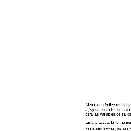
Al ser 𝐽 un índice multiobj
𝑢 𝑗𝑟𝑒𝑓 es una referencia
para las variables de salid
En la práctica, la forma nor
hasta sus límites, ya sea 