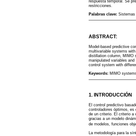
respuesta temporal. Se pre
restricciones.
Palabras clave:
Sistemas 
ABSTRACT:
Model-based predictive con
multivariable systems with 
distillation column, MIMO s
manipulated variables and t
control system with differen
Keywords:
MIMO systems;
1. INTRODUCCIÓN
El control predictivo basa
controladores óptimos, es 
de un criterio. El criterio
gracias a un modelo dinámi
de modelos, funciones objet
La metodología para la sín