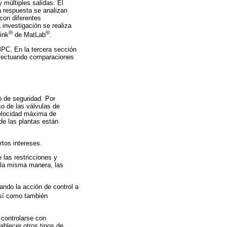
 múltiples salidas. El
a respuesta se analizan
con diferentes
 investigación se realiza
®
®
ink
de MatLab
.
MPC. En la tercera sección
 efectuando comparaciones
 o de seguridad. Por
so de las válvulas de
velocidad máxima de
de las plantas están
rtos intereses.
 las restricciones y
e la misma manera, las
ando la acción de control a
así como también
 controlarse con
ablecer otros tipos de