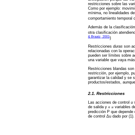
restricciones sobre las var
Como por ejemplo: movimie
mínima, no linealidades del
comportamiento temporal
Además de la clasificación
otra clasificación atendiend
& Braatz, 2001
)
Restricciones
duras
son aq
relacionadas con la operac
pueden ser límites sobre a
una variable que vaya más a
Restricciones blandas son 
restricción, por ejemplo, p
garantizar la calidad y se 
productos/estados, aunque
2.1. Restricciones
Las acciones de control
u
s
de salida y 𝑛 𝑢 variables
predicción P que depende d
de control Δu dado por (1).