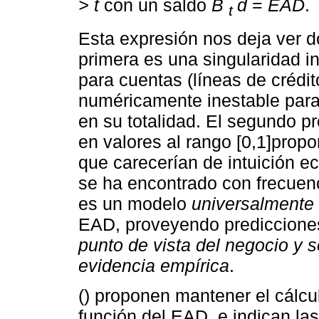
> t
con un saldo
B
d
=
EAD
.
t
Esta expresión nos deja ver do
primera es una singularidad i
para cuentas (líneas de crédi
numéricamente inestable para
en su totalidad. El segundo 
en valores al rango [0,1]pro
que carecerían de intuición e
se ha encontrado con frecuenci
es un modelo
universalmente
EAD, proveyendo prediccion
punto de vista del negocio y 
evidencia empírica
.
() proponen mantener el cálcu
función del EAD, e indican la