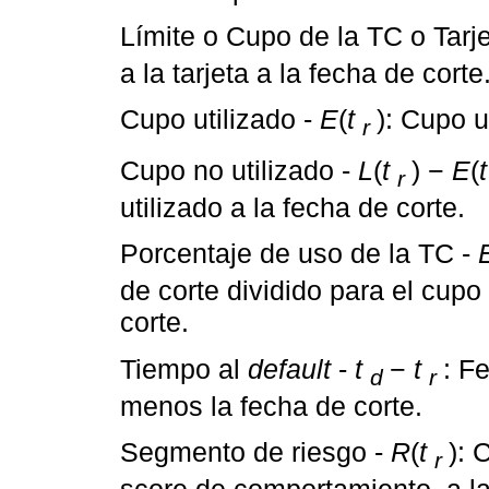
Límite o Cupo de la TC o Tarje
a la tarjeta a la fecha de corte
Cupo utilizado -
E
(
t
): Cupo u
r
Cupo no utilizado -
L
(
t
) −
E
(
t
r
utilizado a la fecha de corte.
Porcentaje de uso de la TC -
de corte dividido para el cupo 
corte.
Tiempo al
default
-
t
−
t
: F
d
r
menos la fecha de corte.
Segmento de riesgo -
R
(
t
): 
r
score de comportamiento, a la