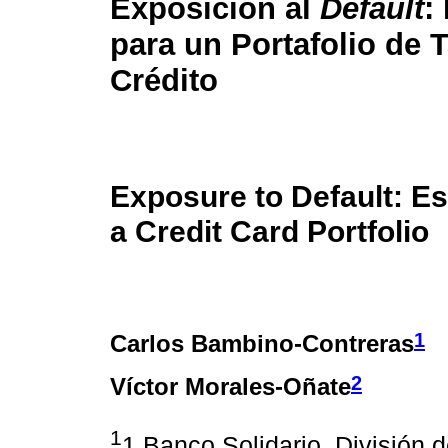
Exposición al
Default
:
para un Portafolio de T
Crédito
Exposure to Default: Es
a Credit Card Portfolio
1
Carlos Bambino-Contreras
2
Víctor Morales-Oñate
1
1 Banco Solidario, División d