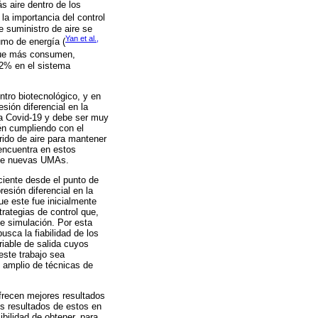
 aire dentro de los
í la importancia del control
de suministro de aire se
Yan et al.,
umo de energía (
 que más consumen,
.2% en el sistema
ntro biotecnológico, y en
esión diferencial en la
la Covid-19 y debe ser muy
ién cumpliendo con el
ido de aire para mantener
 encuentra en estos
n de nuevas UMAs.
ciente desde el punto de
esión diferencial en la
ue este fue inicialmente
trategias de control que,
e simulación. Por esta
usca la fiabilidad de los
riable de salida cuyos
este trabajo sea
 amplio de técnicas de
ofrecen mejores resultados
s resultados de estos en
ibilidad de obtener, para