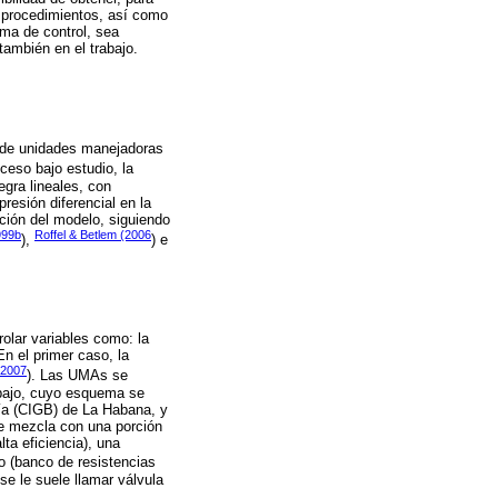
s procedimientos, así como
ema de control, sea
también en el trabajo.
n de unidades manejadoras
oceso bajo estudio, la
gra lineales, con
resión diferencial en la
nción del modelo, siguiendo
999b
Roffel & Betlem (2006
),
) e
rolar variables como: la
n el primer caso, la
, 2007
). Las UMAs se
abajo, cuyo esquema se
gía (CIGB) de La Habana, y
se mezcla con una porción
lta eficiencia), una
o (banco de resistencias
 se le suele llamar válvula