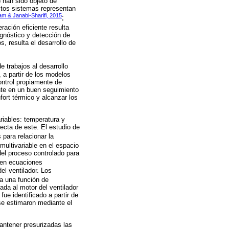
 han sido objeto de
stos sistemas representan
am & Janabi-Sharifi, 2015
;
eración eficiente resulta
agnóstico y detección de
, resulta el desarrollo de
 trabajos al desarrollo
 a partir de los modelos
ontrol propiamente de
te en un buen seguimiento
ort térmico y alcanzar los
ariables: temperatura y
ecta de este. El estudio de
 para relacionar la
multivariable en el espacio
del proceso controlado para
, en ecuaciones
el ventilador. Los
iza una función de
rada al motor del ventilador
ue identificado a partir de
se estimaron mediante el
antener presurizadas las