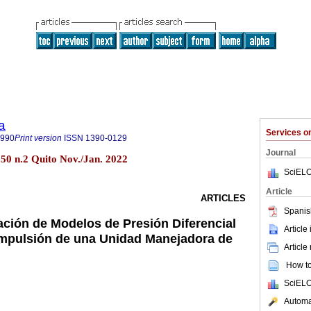
a
Services 
8990
Print version
ISSN
1390-0129
Journal
l.50 n.2 Quito Nov./Jan. 2022
SciELO
Article
ARTICLES
Spanis
ación de Modelos de Presión Diferencial
Article
Impulsión de una Unidad Manejadora de
Article
How to 
SciELO
Automat