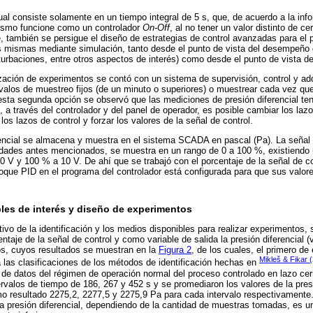
cual consiste solamente en un tiempo integral de 5 s, que, de acuerdo a la inf
mismo funcione como un controlador
On-Off
, al no tener un valor distinto de c
te, también se persigue el diseño de estrategias de control avanzadas para el
s mismas mediante simulación, tanto desde el punto de vista del desempeño 
turbaciones, entre otros aspectos de interés) como desde el punto de vista de 
zación de experimentos se contó con un sistema de supervisión, control y ad
valos de muestreo fijos (de un minuto o superiores) o muestrear cada vez qu
r esta segunda opción se observó que las mediciones de presión diferencial ten
a través del controlador y del panel de operador, es posible cambiar los laz
los lazos de control y forzar los valores de la señal de control.
erencial se almacena y muestra en el sistema SCADA en pascal (Pa). La señal
idades antes mencionados, se muestra en un rango de 0 a 100 %, existiendo un
 V y 100 % a 10 V. De ahí que se trabajó con el porcentaje de la señal de c
loque PID en el programa del controlador está configurada para que sus valor
bles de interés y diseño de experimentos
tivo de la identificación y los medios disponibles para realizar experimentos
entaje de la señal de control y como variable de salida la presión diferencial (
os, cuyos resultados se muestran en la
Figura 2
, de los cuales, el primero de
Mikleš & Fikar 
las clasificaciones de los métodos de identificación hechas en
n de datos del régimen de operación normal del proceso controlado en lazo ce
ervalos de tiempo de 186, 267 y 452 s y se promediaron los valores de la pres
mo resultado 2275,2, 2277,5 y 2275,9 Pa para cada intervalo respectivamente
a presión diferencial, dependiendo de la cantidad de muestras tomadas, es un