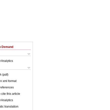
on Demand
 Analytics
h (pdf)
 in xml format
 references
cite this article
 Analytics
ic translation