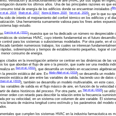
nto, ventilación y acondicionamiento de aire (HVAC por sus siglas en inglés)
stigación durante los últimos años. Una de las principales razones es que e
Afr
onsumo total de energía de los edificios donde se encuentran instalados (
er et al., 2014
Shah et al., 2017
Xiong & Wang, 2020
Yan et al., 2020
;
;
;
), por lo que su op
a sido de interés el mejoramiento del confort térmico en los edificios y el di
imatización. Una herramienta sumamente valiosa para los fines antes expuestos
istema bajo estudio.
García et al. (2021
 en
) muestra que se ha dedicado un número no despreciable de
áticos de sistemas HVAC, cuyo interés fundamental es el futuro desarrollo,
e control para los sistemas o subsistemas modelados. Por otra parte, en el c
focado también numerosos trabajos, los cuales se interesan fundamentalmen
 rápidas, sobreimpulsos y tiempos de establecimiento pequeños, lograr el conf
un menor consumo de energía.
jos citados en la investigación anterior se centran en las dinámicas de las v
los que abordan el flujo de aire o la presión, que suele ser una medida indir
Sun et al. (2011
 realiza en
), que desarrolla un modelo en ecuaciones algebraicas
Abdo-Allah et al. (2018
n la presión estática del aire. En
) se desarrolla un modelo 
resión estática del aire entre las variables de salida, haciendo uso de datos 
ban et al. (2019
), también se desarrolla un modelo multivariable, en este caso
las variables de salida es el flujo másico de aire, en función de la velocidad d
Yan et al. (2020
rtir de datos históricos del proceso. Por otra parte, en
) se util
rimer orden con retardo para describir la relación entre la frecuencia suminist
ada por su velocidad, en un sistema con volumen de aire variable. El sistema f
encia binaria de máxima longitud como estímulo y los parámetros del modelo 
ados.
amentales que cumplen los sistemas HVAC en la industria farmacéutica es m