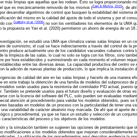
r más limpias que aquellas que les rodean. Esto se logra proporcionando más
Zaki & Mishra, 2015
 el que es mecánicamente removido de los mismos (
), de ah
és por desarrollar algoritmos de control que busquen la estabilidad del sistema 
nificación del mismo en la calidad del ajuste de todo el sistema y por el cons
Galitsky et al. (2006
rdo con
) no son los ventiladores los elementos de la UMA
o la propuesta en Yan et al. (2020) permitieron un ahorro de energía de un 18
investigación, se estudió una UMA que climatiza varias salas limpias en un ce
e aire de suministro, el cual se hace indirectamente a través del control de la pr
centro produce actualmente uno de los candidatos vacunales cubanos contra 
e la limpieza de las salas, lo cual no solo se logra con los filtros, sino tamb
re por hora establecidos y suministrando en cada momento el volumen requer
 establecidas entre las diversas áreas. La capacidad productiva del centro se
n la adición de nuevas plantas de producción, lo que implica la instalació
xigencias de calidad del aire en las salas limpias y hacerlo de una manera efi
ne en este trabajo la obtención de una familia de modelos del subproceso de pr
modelos serán usados para la resintonía del controlador PID actual, puesto q
r. También se pretende usarlos para el futuro diseño y evaluación de otras es
arse con la licencia del software del PLC, solo pueden ser evaluadas mediant
pecial atención al procedimiento para validar los modelos obtenidos, pues se b
ones basadas en modelos de un proceso con la particularidad de tener una va
una variabilidad de carácter aleatorio muy marcada. De ahí que el aporte de 
gico y procedimental, ya que se hace un estudio y selección de un conjunto
s características del proceso y los objetivos de los modelos.
ción y la simulación también se sugieren las opciones de pretratamiento que 
mo modificaciones a los modelos obtenidos que mejoran considerablemente lo
plicadas. La utilización de los procedimientos aquí descritos evidencia la pos