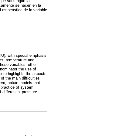
que satisfagan las
icamente se hacen en la
d estocástica de la variable
(AHU), with special emphasis
les: temperature and
these variables, other
nominator the use of
here highlights the aspects
f the main difficulties
them, obtain models that
he practice of system
 differential pressure