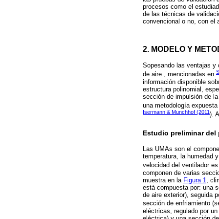
procesos como el estudiado
de las técnicas de validac
convencional o no, con el 
2. MODELO Y METO
Sopesando las ventajas y 
S
de aire , mencionadas en
información disponible sob
estructura polinomial, esp
sección de impulsión de la
una metodología expuesta
Isermann & Munchhof (2011
). 
Estudio preliminar del
Las UMAs son el componen
temperatura, la humedad y 
velocidad del ventilador es
componen de varias seccio
muestra en la
Figura 1
, cl
está compuesta por: una se
de aire exterior), seguida p
sección de enfriamiento (s
eléctricas, regulado por un
eléctrica) y una sección de