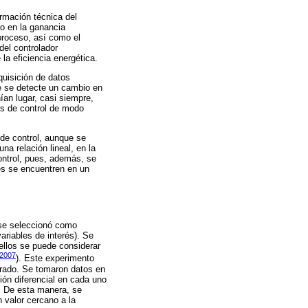
ormación técnica del
ero en la ganancia
 proceso, así como el
del controlador
la eficiencia energética.
quisición de datos
e se detecte un cambio en
ían lugar, casi siempre,
os de control de modo
 de control, aunque se
a relación lineal, en la
ontrol, pues, además, se
es se encuentren en un
, se seleccionó como
variables de interés). Se
 ellos se puede considerar
(2007
). Este experimento
rrado. Se tomaron datos en
ión diferencial en cada uno
. De esta manera, se
 valor cercano a la