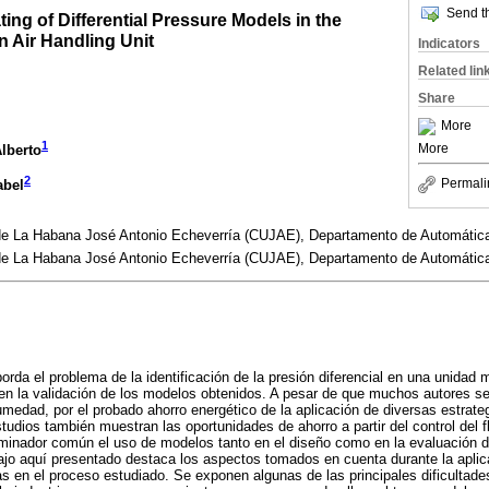
Send th
ting of Differential Pressure Models in the
n Air Handling Unit
Indicators
Related lin
Share
More
1
More
lberto
2
Permali
abel
 de La Habana José Antonio Echeverría (CUJAE), Departamento de Automátic
 de La Habana José Antonio Echeverría (CUJAE), Departamento de Automátic
orda el problema de la identificación de la presión diferencial en una unidad
en la validación de los modelos obtenidos. A pesar de que muchos autores se
umedad, por el probado ahorro energético de la aplicación de diversas estrat
udios también muestran las oportunidades de ahorro a partir del control del f
minador común el uso de modelos tanto en el diseño como en la evaluación de
bajo aquí presentado destaca los aspectos tomados en cuenta durante la apli
as en el proceso estudiado. Se exponen algunas de las principales dificultade