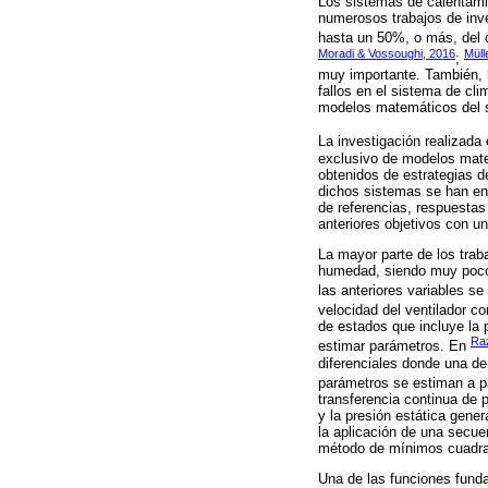
Los sistemas de calentamie
numerosos trabajos de inve
hasta un 50%, o más, del c
Moradi & Vossoughi, 2016
Müll
;
muy importante. También, h
fallos en el sistema de cl
modelos matemáticos del s
La investigación realizada
exclusivo de modelos matem
obtenidos de estrategias d
dichos sistemas se han en
de referencias, respuestas
anteriores objetivos con 
La mayor parte de los traba
humedad, siendo muy pocos 
las anteriores variables se
velocidad del ventilador co
de estados que incluye la p
Raz
estimar parámetros. En
diferenciales donde una de 
parámetros se estiman a pa
transferencia continua de p
y la presión estática gener
la aplicación de una secu
método de mínimos cuadr
Una de las funciones fund