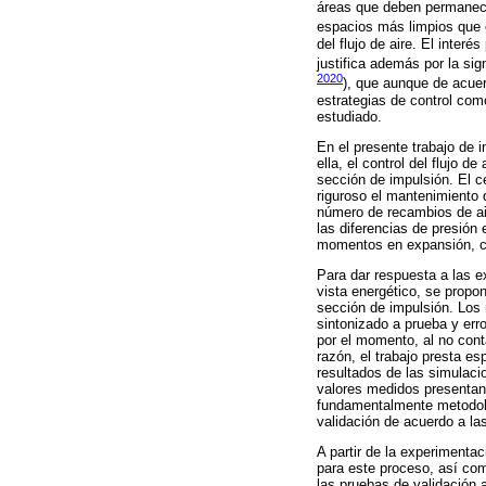
áreas que deben permanece
espacios más limpios que
del flujo de aire. El inter
justifica además por la sig
2020
), que aunque de acue
estrategias de control com
estudiado.
En el presente trabajo de 
ella, el control del flujo d
sección de impulsión. El 
riguroso el mantenimiento d
número de recambios de ai
las diferencias de presión
momentos en expansión, co
Para dar respuesta a las e
vista energético, se propo
sección de impulsión. Los 
sintonizado a prueba y erro
por el momento, al no cont
razón, el trabajo presta es
resultados de las simulaci
valores medidos presentan 
fundamentalmente metodoló
validación de acuerdo a la
A partir de la experimenta
para este proceso, así co
las pruebas de validación a