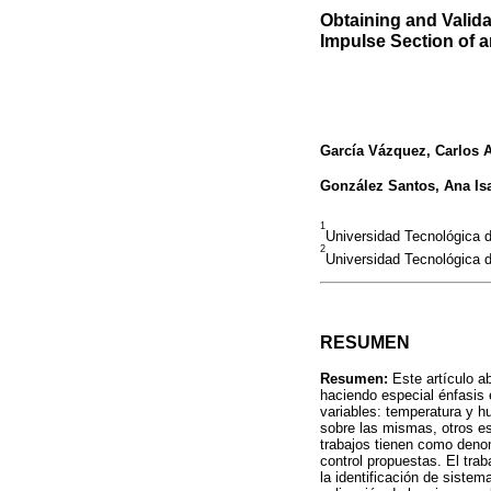
Obtaining and Valida
Impulse Section of a
García Vázquez, Carlos A
González Santos, Ana Is
1
Universidad Tecnológica
2
Universidad Tecnológica
RESUMEN
Resumen:
Este artículo ab
haciendo especial énfasis 
variables: temperatura y h
sobre las mismas, otros est
trabajos tienen como deno
control propuestas. El tra
la identificación de sistem