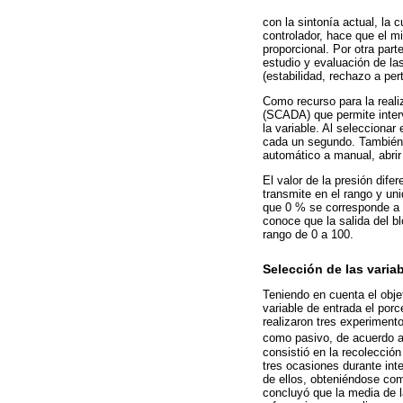
con la sintonía actual, la 
controlador, hace que el 
proporcional. Por otra par
estudio y evaluación de la
(estabilidad, rechazo a per
Como recurso para la reali
(SCADA) que permite inter
la variable. Al selecciona
cada un segundo. También, 
automático a manual, abrir 
El valor de la presión dif
transmite en el rango y un
que 0 % se corresponde a 0
conoce que la salida del b
rango de 0 a 100.
Selección de las varia
Teniendo en cuenta el obje
variable de entrada el porc
realizaron tres experiment
como pasivo, de acuerdo a 
consistió en la recolecció
tres ocasiones durante int
de ellos, obteniéndose co
concluyó que la media de l