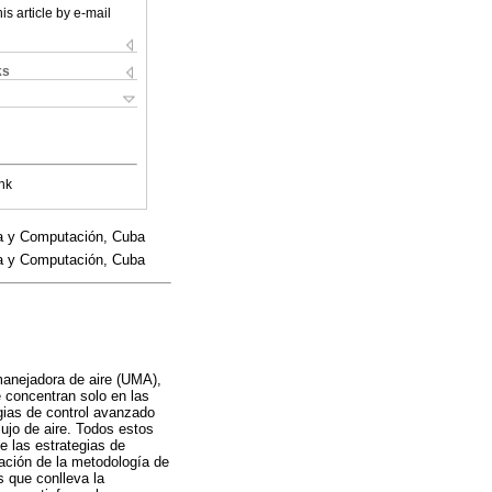
is article by e-mail
ks
nk
a y Computación, Cuba
a y Computación, Cuba
 manejadora de aire (UMA),
 concentran solo en las
egias de control avanzado
lujo de aire. Todos estos
 las estrategias de
cación de la metodología de
s que conlleva la