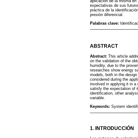
aplicación de la misma en 
expectativas de sus futur
práctica de la identificaci
presión diferencial.
Palabras clave:
Identifica
ABSTRACT
Abstract:
This article addr
on the validation of the o
humidity, due to the proven
researches show energy sav
models, both in the design
considered during the appli
involved in applying it in 
satisfy the expectation of i
identification, other analy
variable.
Keywords:
System identifi
1. INTRODUCCIÓN