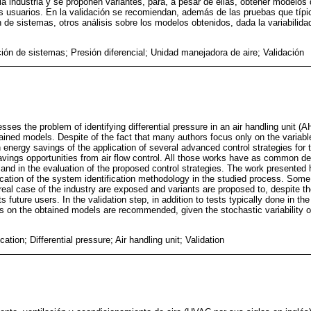
la industria y se proponen variantes, para, a pesar de ellas, obtener modelos 
os usuarios. En la validación se recomiendan, además de las pruebas que típ
ón de sistemas, otros análisis sobre los modelos obtenidos, dada la variabilida
ción de sistemas; Presión diferencial; Unidad manejadora de aire; Validación
esses the problem of identifying differential pressure in an air handling unit 
btained models. Despite of the fact that many authors focus only on the variab
 energy savings of the application of several advanced control strategies for 
ings opportunities from air flow control. All those works have as common de
 and in the evaluation of the proposed control strategies. The work presented 
cation of the system identification methodology in the studied process. Some o
a real case of the industry are exposed and variants are proposed to, despite 
ts future users. In the validation step, in addition to tests typically done in t
sis on the obtained models are recommended, given the stochastic variability of
cation; Differential pressure; Air handling unit; Validation