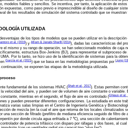
, modelos fiables y sencillos. Se incentiva, por tanto, la aplicación de esto
ión expuestas, como paso previo e imprescindible al diseño de cualquier sist
aval de los resultados de simulación del sistema controlado que se muestran 
DOLOGÍA UTILIZADA
desventajas de los tipos de modelos que se pueden utilizar en la descripció
antoro et al. (2019
Afram & Janabi-Sharifi (2014
) y
), dadas las características del pr
re el mismo y su rango de operación, se han seleccionado modelos de caja ne
ecíficamente, estructura Box-Jenkins (BJ), para representar el subproceso de p
 UMA. Por lo tanto, se hizo uso de la identificación de sistemas para la obte
García et al. (2021
Ljung (1
 en
) que se basa en las metodologías propuestas por
A continuación, se exponen las etapas de la metodología utilizada.
 proceso
Shah et al., 2017
te fundamental de los sistemas HVAC (
). Estas permiten cont
la velocidad del aire, y pueden ser de volumen de aire constante o variable. E
Ghiaus et al.
 constante, mientras en el segundo, el flujo de aire es controlado (
nes y pueden presentar diferentes configuraciones. La estudiada en este tr
imatiza varias salas limpias en el Centro de Ingeniería Genética y Biotecnolo
cción de mezcla (en la cual el aire que retorna de los locales climatizados 
or una sección de filtrado (prefiltro de mediana eficiencia seguido de filtro de a
erpentín por donde circula agua enfriada a 7 ℃), una sección de calentamient
 controlador de potencia trifásico con disparo por ráfagas y dos fases, al cual
 impulsión (con un ventilador radial sin caracol tipo “
plug fan
”).