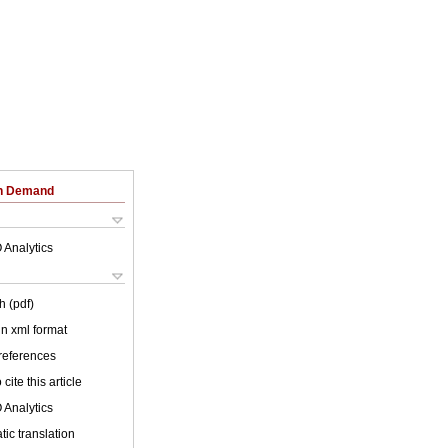
on Demand
 Analytics
h (pdf)
 in xml format
 references
cite this article
 Analytics
ic translation