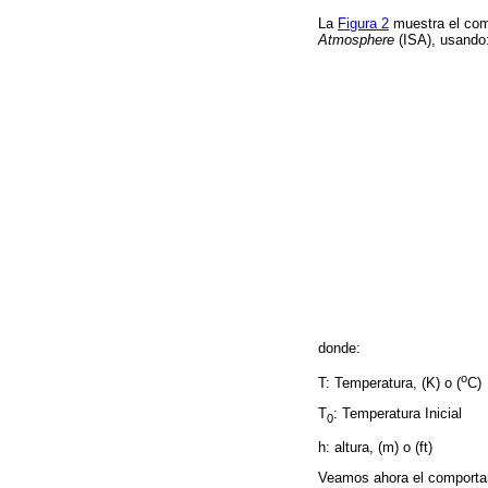
La
Figura 2
muestra el comp
Atmosphere
(ISA), usando
donde:
o
T: Temperatura, (K) o (
C)
T
: Temperatura Inicial
0
h: altura, (m) o (ft)
Veamos ahora el comportami