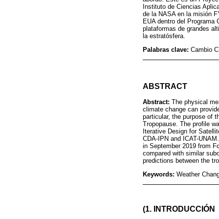
Instituto de Ciencias Apli
de la NASA en la misión 
EUA dentro del Programa Co
plataformas de grandes alti
la estratósfera.
Palabras clave:
Cambio Cl
ABSTRACT
Abstract:
The physical meas
climate change can provide 
particular, the purpose of 
Tropopause. The profile wa
Iterative Design for Satel
CDA-IPN and ICAT-UNAM. T
in September 2019 from For
compared with similar subor
predictions between the tr
Keywords:
Weather Change
(1. INTRODUCCIÓN