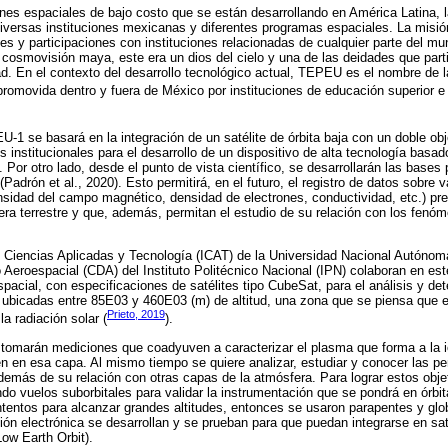
nes espaciales de bajo costo que se están desarrollando en América Latina,
 diversas instituciones mexicanas y diferentes programas espaciales. La mis
nes y participaciones con instituciones relacionadas de cualquier parte del 
 cosmovisión maya, este era un dios del cielo y una de las deidades que parti
d. En el contexto del desarrollo tecnológico actual, TEPEU es el nombre de l
promovida dentro y fuera de México por instituciones de educación superior e 
-1 se basará en la integración de un satélite de órbita baja con un doble obj
 institucionales para el desarrollo de un dispositivo de alta tecnología basa
 Por otro lado, desde el punto de vista científico, se desarrollarán las bases 
Padrón et al., 2020). Esto permitirá, en el futuro, el registro de datos sobre v
ensidad del campo magnético, densidad de electrones, conductividad, etc.) pr
fera terrestre y que, además, permitan el estudio de su relación con los fenó
de Ciencias Aplicadas y Tecnología (ICAT) de la Universidad Nacional Autóno
o Aeroespacial (CDA) del Instituto Politécnico Nacional (IPN) colaboran en est
pacial, con especificaciones de satélites tipo CubeSat, para el análisis y det
 ubicadas entre 85E03 y 460E03 (m) de altitud, una zona que se piensa que 
Prieto, 2019
la radiación solar (
).
tomarán mediciones que coadyuven a caracterizar el plasma que forma a la 
n en esa capa. Al mismo tiempo se quiere analizar, estudiar y conocer las p
demás de su relación con otras capas de la atmósfera. Para lograr estos obje
o vuelos suborbitales para validar la instrumentación que se pondrá en órbit
intentos para alcanzar grandes altitudes, entonces se usaron parapentes y glo
ión electrónica se desarrollan y se prueban para que puedan integrarse en sa
ow Earth Orbit).