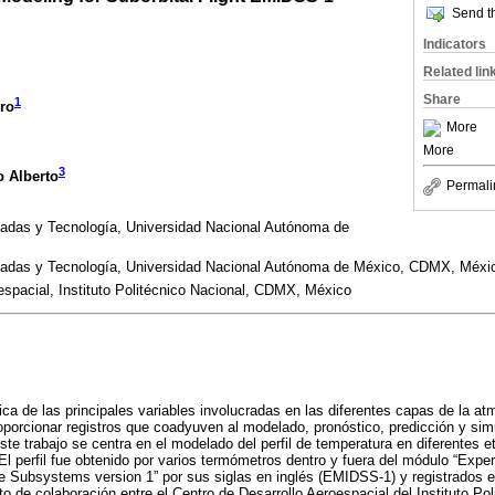
Send th
Indicators
Related lin
Share
1
ro
More
More
3
 Alberto
Permali
icadas y Tecnología, Universidad Nacional Autónoma de
licadas y Tecnología, Universidad Nacional Autónoma de México, CDMX, Méxi
espacial, Instituto Politécnico Nacional, CDMX, México
ca de las principales variables involucradas en las diferentes capas de la a
porcionar registros que coadyuven al modelado, pronóstico, predicción y sim
 este trabajo se centra en el modelado del perfil de temperatura en diferentes 
El perfil fue obtenido por varios termómetros dentro y fuera del módulo “Expe
lite Subsystems version 1” por sus siglas en inglés (EMIDSS-1) y registrados
o de colaboración entre el Centro de Desarrollo Aeroespacial del Instituto Pol