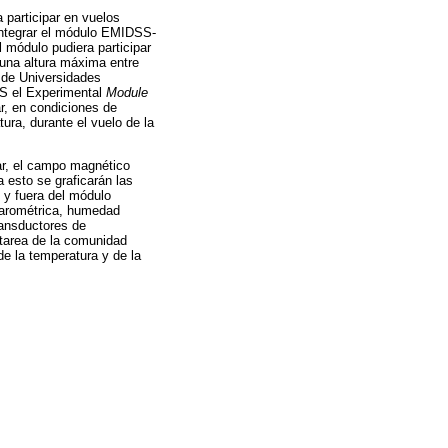
 participar en vuelos
integrar el módulo EMIDSS-
 módulo pudiera participar
 una altura máxima entre
 de Universidades
TS el Experimental
Module
r, en condiciones de
ura, durante el vuelo de la
ar, el campo magnético
a esto se graficarán las
 y fuera del módulo
 barométrica, humedad
transductores de
tarea de la comunidad
de la temperatura y de la