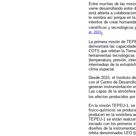
Entre muchas de las misio
viene desarrollando entre
está abierta a colaboracio
le nombra así porque en la
intentos de crear humanida
científicos y tecnológicos 
al., 2021
).
La primera misión de TEPEU
demostrará las capacidades
COTS que orbitan la Tierra.
herramientas tecnológicas (
(temperatura, presión, int
intermedias de la estratós
clima espacial.
Desde 2015, el Instituto 
con el Centro de Desarroll
generan instrumentación es
Las capas de la atmósfera
los efectos producidos por 
En la misión TEPEU-1, se 
físico-químicos se produce
producen en la ionósfera a
TEPEU-1 se están realizand
iniciado con los primeros 
diseños de la instrumentac
órbita denominados LEO (L