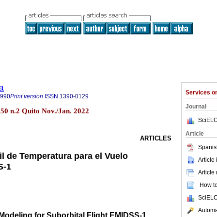
a
Services 
8990
Print version
ISSN
1390-0129
Journal
l.50 n.2 Quito Nov./Jan. 2022
SciELO
Article
ARTICLES
Spanis
il de Temperatura para el Vuelo
Article
S-1
Article
How to 
SciELO
Automat
Modeling for Suborbital Flight EMIDSS-1