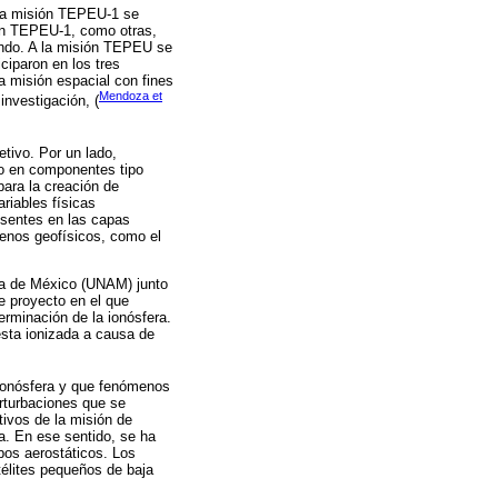
 la misión TEPEU-1 se
ión TEPEU-1, como otras,
mundo. A la misión TEPEU se
ciparon en los tres
a misión espacial con fines
Mendoza et
investigación, (
etivo. Por un lado,
do en componentes tipo
para la creación de
ariables físicas
esentes en las capas
menos geofísicos, como el
ma de México (UNAM) junto
e proyecto en el que
erminación de la ionósfera.
esta ionizada a causa de
ionósfera y que fenómenos
erturbaciones que se
tivos de la misión de
a. En ese sentido, se ha
bos aerostáticos. Los
télites pequeños de baja