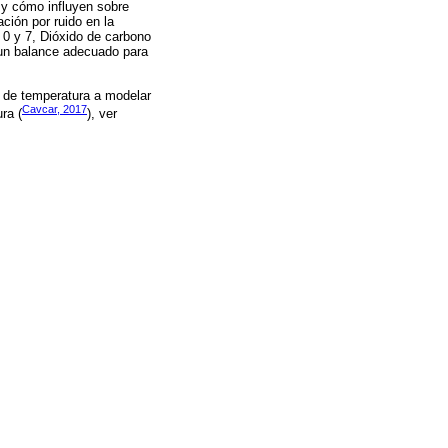
 y cómo influyen sobre
ción por ruido en la
 0 y 7, Dióxido de carbono
 un balance adecuado para
s de temperatura a modelar
Cavcar, 2017
ra (
), ver