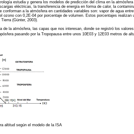
ología estudia y genera los modelos de predicción del clima en la atmósfera
rgas eléctricas, la transferencia de energía en forma de calor, la contamina
 conforman a la atmósfera en cantidades variables son: vapor de agua entre
 el ozono con 0,2E-04 por porcentaje de volumen. Estos porcentajes realizan
 Tierra (Günter, 2003).
a de la atmósfera, las capas que nos interesan, donde se registró los valore
ropósfera pasando por la Tropopausa entre unos 10E03 y 12E03 metros de altu
ra altitud según el modelo de la ISA