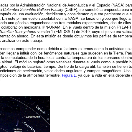
zadas por la Administración Nacional de Aeronáutica y el Espacio (NASA) para
ma
Columbia Scientific Balloon Facility
(CSBF), se sometió la propuesta para 
spués de una evaluación, decidieron y consideraron que era pertinente que el
 En este primer vuelo suborbital con la NASA, se lanzó un globo que llegó a
ando una góndola enganchada con tres módulos experimentales, dos de ellos
la colaboración mexicana IPN-UNAM. En el vuelo dentro de la misión FY19-F
r Satellite Subsystems
versión 1 (EMIDSS-1) de 2019, cuyo objetivo era valida
mentación abordo. En esta misión es donde obtuvimos los perfiles de temperat
analizar en este trabajo.
endemos comprender como debido a factores externos como la actividad sol
den llegar a influir con los fenómenos naturales que suceden en la Tierra. Par
 la computadora de la hora local contra la temperatura de los sensores dentro
altitud. El módulo registró otras variables durante el vuelo como la presión
longitud, voltaje de baterías, tiempo. Dentro de la carga útil, también se tienen 
mediciones de aceleración, velocidades angulares y campos magnéticos. Una 
omposición de la atmósfera terrestre,
Figura 1
, ya que la vida en ella depende 
l.