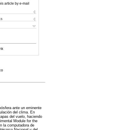
is article by e-mail
ks
nk
co
tmósfera ante un eminente
ulación del clima. En
etapas del vuelo, haciendo
rimental Module for the
 en la computadora de
itécnico Nacional y del