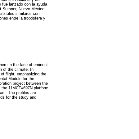
o fue lanzado con la ayuda
rt Sumner, Nuevo México-
rbitales similares con
ones entre la tropósfera y
here in the face of eminent
 of the climate. In
 of flight, emphasizing the
ntal Module for the
oration project between the
n the 11MCF#697N platform
am. The profiles are
rds for the study and