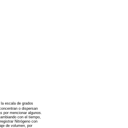
n la escala de grados
concentran o dispersan
cas por mencionar algunos.
 cambiando con el tiempo,
egistrar Nitrógeno con
aje de volumen, por