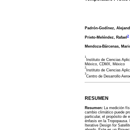
Padrón-Godínez, Alejand
2
Prieto-Meléndez, Rafael
Mendoza-Bárcenas, Mario
1
Instituto de Ciencias Apl
México, CDMX, México
2
Instituto de Ciencias Ap
3
Centro de Desarrollo Aero
RESUMEN
Resumen:
La medición físi
cambio climático puede pro
particular, el propósito de
énfasis en la Tropopausa. 
Iterative Design for Satel
abordo. Este es un Proyect