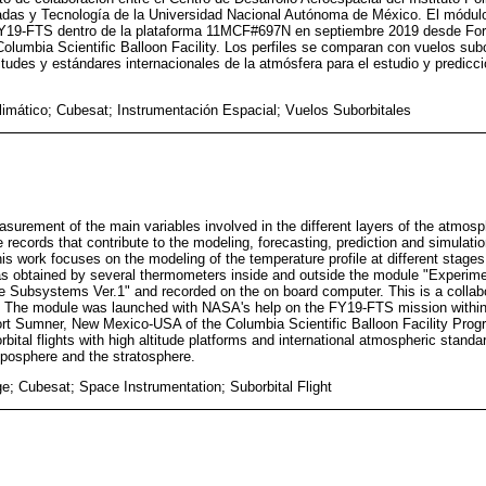
cadas y Tecnología de la Universidad Nacional Autónoma de México. El módul
FY19-FTS dentro de la plataforma 11MCF#697N en septiembre 2019 desde Fo
lumbia Scientific Balloon Facility. Los perfiles se comparan con vuelos subo
tudes y estándares internacionales de la atmósfera para el estudio y predicci
imático; Cubesat; Instrumentación Espacial; Vuelos Suborbitales
urement of the main variables involved in the different layers of the atmosp
records that contribute to the modeling, forecasting, prediction and simulation
this work focuses on the modeling of the temperature profile at different stages
s obtained by several thermometers inside and outside the module "Experime
lite Subsystems Ver.1" and recorded on the on board computer. This is a collab
he module was launched with NASA's help on the FY19-FTS mission withi
t Sumner, New Mexico-USA of the Columbia Scientific Balloon Facility Progr
bital flights with high altitude platforms and international atmospheric standa
oposphere and the stratosphere.
; Cubesat; Space Instrumentation; Suborbital Flight