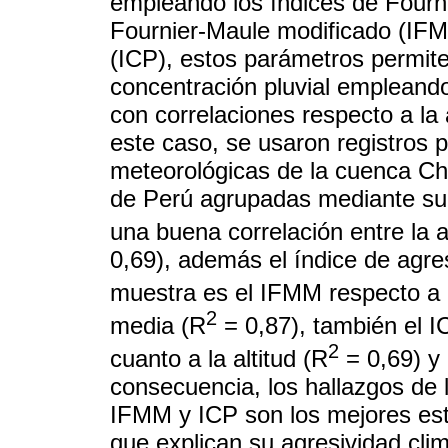
empleando los índices de Fourni
Fournier-Maule modificado (IFM
(ICP), estos parámetros permite
concentración pluvial empleand
con correlaciones respecto a la a
este caso, se usaron registros 
meteorológicas de la cuenca C
de Perú agrupadas mediante su v
una buena correlación entre la al
0,69), además el índice de agr
muestra es el IFMM respecto a l
2
media (R
= 0,87), también el I
2
cuanto a la altitud (R
= 0,69) y 
consecuencia, los hallazgos de l
IFMM y ICP son los mejores est
que explican su agresividad cli