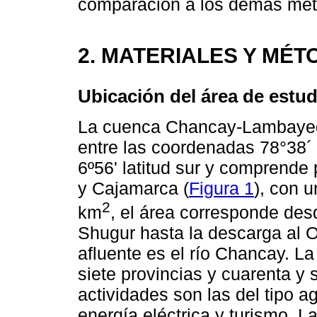
comparación a los demás mét
2. MATERIALES Y MÉ
Ubicación del área de estud
La cuenca Chancay-Lambayequ
entre las coordenadas 78°38´ 
6º56' latitud sur y comprende
y Cajamarca (
Figura 1
), con u
2
km
, el área corresponde des
Shugur hasta la descarga al O
afluente es el río Chancay. La
siete provincias y cuarenta y s
actividades son las del tipo a
energía eléctrica y turismo. 