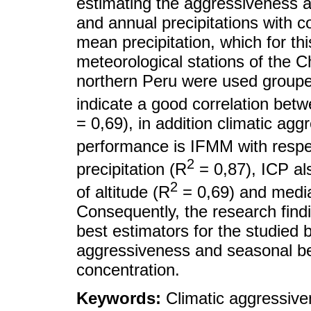
estimating the aggressiveness a
and annual precipitations with co
mean precipitation, which for th
meteorological stations of the
northern Peru were used grouped
indicate a good correlation betw
= 0,69), in addition climatic ag
performance is IFMM with respec
2
precipitation (R
= 0,87), ICP als
2
of altitude (R
= 0,69) and media
Consequently, the research fin
best estimators for the studied b
aggressiveness and seasonal beh
concentration.
Keywords:
Climatic aggressiven