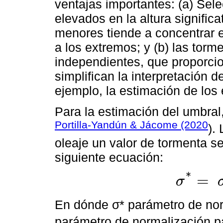
ventajas importantes: (a) Sel
elevados en la altura signific
menores tiende a concentrar e
a los extremos; y (b) las tor
independientes, que proporci
simplifican la interpretación d
ejemplo, la estimación de los
Para la estimación del umbral, 
Portilla-Yandún & Jácome (2020
).
oleaje un valor de tormenta se
siguiente ecuación:
*
=
σ
σ
*
=
σ
μ
-
κ
μ
En dónde σ* parámetro de nor
parámetro de normalización p