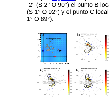
-2° (S 2° O 90°) el punto B loc
(S 1° O 92°) y el punto C local
1° O 89°).