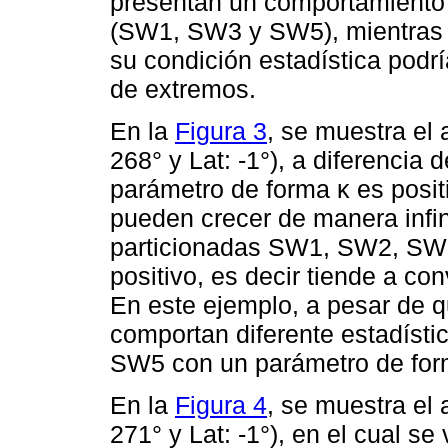
presentan un comportamiento es
(SW1, SW3 y SW5), mientras 
su condición estadística podrí
de extremos.
En la
Figura 3
, se muestra el 
268° y Lat: -1°), a diferencia de
parámetro de forma κ es posit
pueden crecer de manera infin
particionadas SW1, SW2, SW3
positivo, es decir tiende a co
En este ejemplo, a pesar de 
comportan diferente estadíst
SW5 con un parámetro de form
En la
Figura 4
, se muestra el 
271° y Lat: -1°), en el cual se 