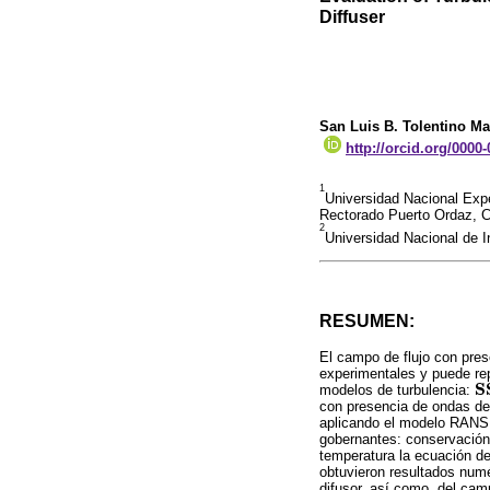
Diffuser
San Luis B. Tolentino M
http://orcid.org/0000
1
Universidad Nacional Expe
Rectorado Puerto Ordaz, C
2
Universidad Nacional de 
RESUMEN:
El campo de flujo con pres
experimentales y puede rep
S
modelos de turbulencia:
S
con presencia de ondas de
aplicando el modelo RANS 
gobernantes: conservación 
temperatura la ecuación de
obtuvieron resultados numé
difusor, así como, del cam