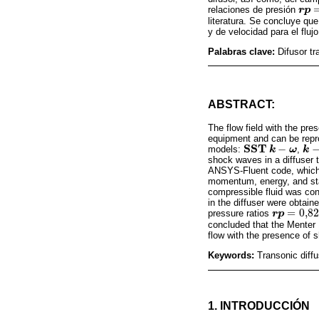
relaciones de presión
r
r
p
p
=
0
literatura. Se concluye qu
y de velocidad para el flu
Palabras clave:
Difusor t
ABSTRACT:
The flow field with the pr
equipment and can be repro
S
S
T
−
models:
,
S
S
T
k
k
-
ω
ω
k
k
-
e
shock waves in a diffuser 
ANSYS-Fluent code, which 
momentum, energy, and stat
compressible fluid was cons
in the diffuser were obtain
=
0,82
pressure ratios
r
r
p
p
=
0,82
concluded that the Menter
flow with the presence of 
Keywords:
Transonic diff
1. INTRODUCCIÓN