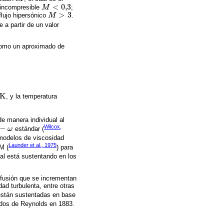
<
0,3
 incompresible
M
;
M
<
0,3
>
3
 flujo hipersónico
M
.
M
>
3
 a partir de un valor
 como un aproximado de
K
, y la temperatura
e manera individual al
Wilcox,
−
ω
estándar (
ω
 modelos de viscosidad
Launder et al., 1975
M (
) para
cual está sustentando en los
ifusión que se incrementan
dad turbulenta, entre otras
 están sustentadas en base
tados de Reynolds en 1883.