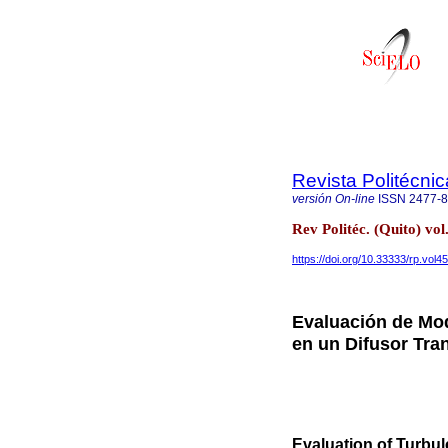
Revista Politécnic
versión On-line
ISSN
2477-
Rev Politéc. (Quito) vol
https://doi.org/10.33333/rp.vol4
Evaluación de Mod
en un Difusor Tra
Evaluation of Turbul