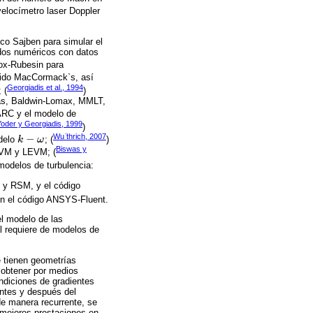
velocímetro laser Doppler
co Sajben para simular el
ados numéricos con datos
cox-Rubesin para
brido MacCormack`s, así
Georgiadis et al., 1994
 (
)
omas, Baldwin-Lomax, MMLT,
ARC y el modelo de
Yoder y Georgiadis, 1999
)
Wu ̈thrich, 2007
−
odelo
k
ω
; (
)
k
-
ω
Biswas y
EVM y LEVM; (
s modelos de turbulencia:
y RSM, y el código
ión el código ANSYS-Fluent.
l modelo de las
l requiere de modelos de
e tienen geometrías
 obtener por medios
ndiciones de gradientes
antes y después del
de manera recurrente, se
 mejores prestaciones en