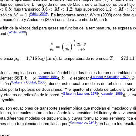
0
0
lujo compresible. El rango de número de Mach, se clasifica como: para flujo
<
0,8
0,8
<
<
1,2
1,2
<
<
3
; flujo transónico
M
; flujo supersónico
M
;
0,8
<
M
<
1,2
1,2
<
M
<
3
White, 2008
=
1
d sónica
M
(
). Es importante acotar, White (2008) considera que
M
=
1
s hipersónico y Anderson (2007) considera a partir de Mach 5.
iación de la viscosidad para gases en función de la temperatura, se expresa
White, 2008
and (
)
3
(
)
+
μ
T
S
2
T
=
0
μ
μ
0
=
T
T
0
3
2
T
0
+
S
T
+
S
+
μ
T
T
S
0
0
=
1,716
k
g
/
(
m
.
s
)
=
273,11
ferencia
μ
, la temperatura de referencia
T
μ
0
=
1,716
k
g
/
(
m
.
s
)
T
0
=
273,11
K
0
0
lencia empleados en la simulación del flujo, los cuales fueron ensamblados d
Menter, 1994
Launder y Spalding, 1972
S
S
T
−
−
uientes:
k
ω
(
),
k
e
estándar (
),
k
S
S
T
k
-
ω
k
-
e
k
-
Walters y Cokljat, 2008
ición (
), donde, estos cuatro modelos de turbulencia son
ados por la hipótesis de Boussinesq. Y el quinto, el modelo de turbulencia RS
Gibson y Launder, 1978
Launder, 1989
 y efectos de reflexión de la pared ((
);(
)), la 
Reynolds.
as, son ecuaciones de transporte semiempírica que modelan el mezclado y d
entos, los cuales están en función de la viscosidad del fluido y de la viscosi
orta diferentes modelos de turbulencia, y cuyas formulaciones semiempírica
Kolmogorov, 1941
nes de la turbulencia desarrolladas por (
) en base a los resul
ional