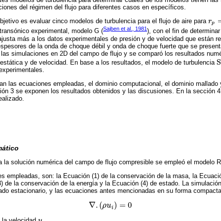
ciones del régimen del flujo para diferentes casos en específicos.
objetivo es evaluar cinco modelos de turbulencia para el flujo de aire para
r
r
p
=
0
p
Sajben et al., 1981
 transónico experimental, modelo G (
), con el fin de determina
justa más a los datos experimentales de presión y de velocidad que están repo
spesores de la onda de choque débil y onda de choque fuerte que se presentan
ó las simulaciones en 2D del campo de flujo y se comparó los resultados num
S
estática y de velocidad. En base a los resultados, el modelo de turbulencia
S
experimentales.
tan las ecuaciones empleadas, el dominio computacional, el dominio mallado 
ón 3 se exponen los resultados obtenidos y las discusiones. En la sección 
ealizado.
ático
ra la solución numérica del campo de flujo compresible se empleó el modelo
 empleadas, son: la Ecuación (1) de la conservación de la masa, la Ecuació
) de la conservación de la energía y la Ecuación (4) de estado. La simulaci
stado estacionario, y las ecuaciones antes mencionadas en su forma compac
∇
.
(
)
=
0
ρ
u
∇
.
ρ
u
i
=
0
i
y la velocidad
u
.
u