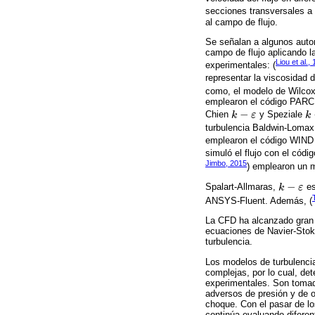
secciones transversales a l
al campo de flujo.
Se señalan a algunos autor
campo de flujo aplicando l
Liou et al.,
experimentales: (
representar la viscosidad d
como, el modelo de Wilcox
emplearon el código PARC, 
−
Chien
k
ε
y Speziale
k
k
-
ε
k
-
turbulencia Baldwin-Lomax,
emplearon el código WIND 
simuló el flujo con el cód
Jimbo, 2015
) emplearon un 
−
Spalart-Allmaras,
k
ε
es
k
-
ε
ANSYS-Fluent. Además, (
La CFD ha alcanzado gran 
ecuaciones de Navier-Stok
turbulencia.
Los modelos de turbulencia
complejas, por lo cual, d
experimentales. Son tomad
adversos de presión y de o
choque. Con el pasar de lo
continúa evaluando diferen