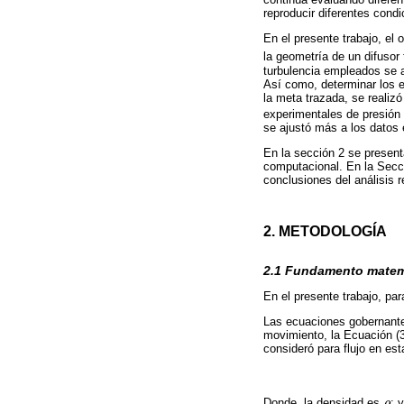
reproducir diferentes condi
En el presente trabajo, el 
la geometría de un difusor
turbulencia empleados se a
Así como, determinar los e
la meta trazada, se realiz
experimentales de presión 
se ajustó más a los datos 
En la sección 2 se presen
computacional. En la Secci
conclusiones del análisis r
2. METODOLOGÍA
2.1 Fundamento matem
En el presente trabajo, pa
Las ecuaciones gobernantes
movimiento, la Ecuación (3
consideró para flujo en e
Donde, la densidad es
ρ
; 
ρ