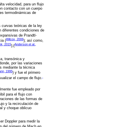
lta velocidad, para un flujo
en contacto con un cuerpo
udes termodinámicas de
s curvas teóricas de la ley
n diferentes condiciones de
 expansivas de Prandtl-
Wilcox, 2006
ia (
); así como,
ek, 2015
Anderson et al.,
);(
a, transónica y
donde, por las variaciones
s mediante la técnica
ann, 1995
) y fue el primero
ualizar el campo de flujo.
almente fue empleado por
il para el flujo con
raciones de las formas de
jo y la recirculación de
al y choque oblicuo
aser Doppler para medir la
ción del número de Mach en