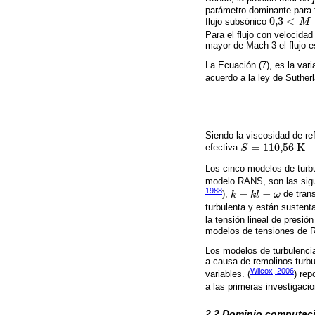
parámetro dominante para f
0,3
<
flujo subsónico
M
0,3
<
M
<
0,8
Para el flujo con velocida
mayor de Mach 3 el flujo e
La Ecuación (7), es la var
acuerdo a la ley de Sutherl
Siendo la viscosidad de re
=
110,56
K
efectiva
S
.
S
=
110,56
K
Los cinco modelos de turbu
modelo RANS, son las sig
1988
−
−
),
k
k
l
ω
de trans
k
-
k
l
-
ω
turbulenta y están sustent
la tensión lineal de presión
modelos de tensiones de 
Los modelos de turbulenci
a causa de remolinos turbul
Wilcox, 2006
variables. (
) rep
a las primeras investigacio
2.2 Dominio computac