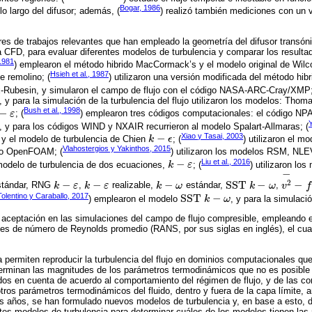
Bogar, 1986
o largo del difusor; además, (
) realizó también mediciones con un 
es de trabajos relevantes que han empleado la geometría del difusor transóni
a CFD, para evaluar diferentes modelos de turbulencia y comparar los result
 1981
) emplearon el método hibrido MacCormack’s y el modelo original de Wil
Hsieh et al., 1987
e remolino; (
) utilizaron una versión modificada del método hi
-Rubesin, y simularon el campo de flujo con el código NASA-ARC-Cray/XMP;
y para la simulación de la turbulencia del flujo utilizaron los modelos: Th
Bush et al., 1998
−
ε
; (
) emplearon tres códigos computacionales: el código NP
ε
 y para los códigos WIND y NXAIR recurrieron al modelo Spalart-Allmaras; (
Xiao y Tasai, 2003
−
y el modelo de turbulencia de Chien
k
ϵ
; (
) utilizaron el m
k
-
ϵ
Vlahostergios y Yakinthos, 2015
igo OpenFOAM; (
) utilizaron los modelos RSM, NL
Liu et al., 2016
−
modelo de turbulencia de dos ecuaciones,
k
ε
; (
) utilizaron lo
k
-
ε
−
2
−
−
−
S
S
T
−
−
tándar, RNG
k
ε
,
k
ε
realizable,
k
ω
estándar,
k
ω
,
v
f
k
-
ε
k
-
ε
k
-
ω
S
S
T
k
-
ω
v
2
-
-
f
Tolentino y Caraballo, 2017
S
S
T
−
) emplearon el modelo
k
ω
, y para la simulac
S
S
T
k
-
ω
aceptación en las simulaciones del campo de flujo compresible, empleando e
es de número de Reynolds promedio (RANS, por sus siglas en inglés), el cua
 permiten reproducir la turbulencia del flujo en dominios computacionales qu
eterminan las magnitudes de los parámetros termodinámicos que no es posible
os en cuenta de acuerdo al comportamiento del régimen de flujo, y de las co
tros parámetros termodinámicos del fluido, dentro y fuera de la capa límite, 
s años, se han formulado nuevos modelos de turbulencia y, en base a esto, 
tes modelos de turbulencia para determinar cuáles de los modelos tienen las