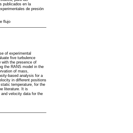
s publicados en la
experimentales de presión
e flujo
use of experimental
luate five turbulence
ow with the presence of
ying the RANS model in the
rvation of mass,
sity-based analysis for a
ocity in different positions
 static temperature, for the
literature. It is
and velocity data for the