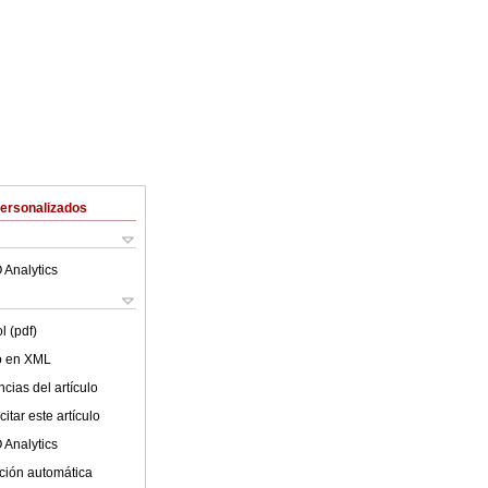
Personalizados
 Analytics
l (pdf)
lo en XML
cias del artículo
itar este artículo
 Analytics
ción automática