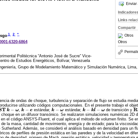
Enviar 
Indicadore
Links rela
Compartir
1
2
*
Otros
asgo
-0001-6320-6864
Otros
Permali
rimental Politécnica “Antonio José de Sucre” Vice-
entro de Estudios Energéticos, Bolívar, Venezuela
Ingeniería, Grupo de Modelamiento Matemático y Simulación Numérica, Lima,
encia de ondas de choque, turbulencia y separación de flujo se estudia medi
roducirse utilizando códigos computacionales. En el presente trabajo el objet
S
T
R
−
−
−
−
−
,
estándar,
estándar,
de transición y
S
T
k
k
-
ω
ω
k
k
-
e
e
k
k
-
ω
ω
k
k
-
k
l
-
ω
k
l
ω
R
 choque en un difusor transónico. Se realizaron simulaciones numéricas 2D d
en el código ANSYS-Fluent, el cual aplica el método de volumen finito. Se 
de la masa, cantidad de movimiento, energía y de estado; para la viscosidad
 Sutherland. Además, se consideró el análisis basado en densidad para un fl
ricos de perfiles de presión estática en las paredes y de la velocidad en dife
po de densidad, número de Mach, presión estática, velocidad y temperatura es