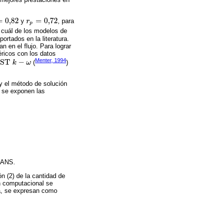
=
0,82
=
0,72
y
r
, para
,82
r
p
=
0,72
p
r cuál de los modelos de
rtados en la literatura.
 en el flujo. Para lograr
éricos con los datos
Menter, 1994
S
T
−
k
ω
(
)
S
T
k
-
ω
y el método de solución
4 se exponen las
 RANS.
n (2) de la cantidad de
ón computacional se
ta, se expresan como