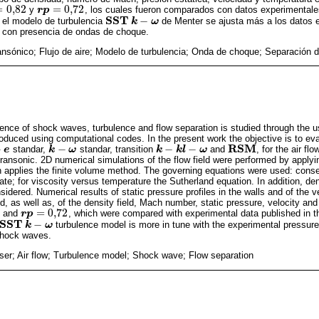
=
0,82
=
0,72
y
, los cuales fueron comparados con datos experimentale
,82
r
r
p
p
=
0,72
S
S
T
−
e el modelo de turbulencia
de Menter se ajusta más a los datos 
S
S
T
k
k
-
ω
ω
jo con presencia de ondas de choque.
ransónico; Flujo de aire; Modelo de turbulencia; Onda de choque; Separación d
esence of shock waves, turbulence and flow separation is studied through the 
duced using computational codes. In the present work the objective is to eva
R
S
M
−
−
−
−
standar,
standar, transition
and
, for the air fl
e
k
k
-
ω
ω
k
k
-
k
l
-
ω
k
l
ω
R
S
M
transonic. 2D numerical simulations of the flow field were performed by appl
applies the finite volume method. The governing equations were used: conse
e; for viscosity versus temperature the Sutherland equation. In addition, den
idered. Numerical results of static pressure profiles in the walls and of the vel
ed, as well as, of the density field, Mach number, static pressure, velocity and
=
0,72
and
, which were compared with experimental data published in the 
r
r
p
p
=
0,72
S
S
T
−
turbulence model is more in tune with the experimental pressure 
S
S
T
k
k
-
ω
ω
shock waves.
user; Air flow; Turbulence model; Shock wave; Flow separation