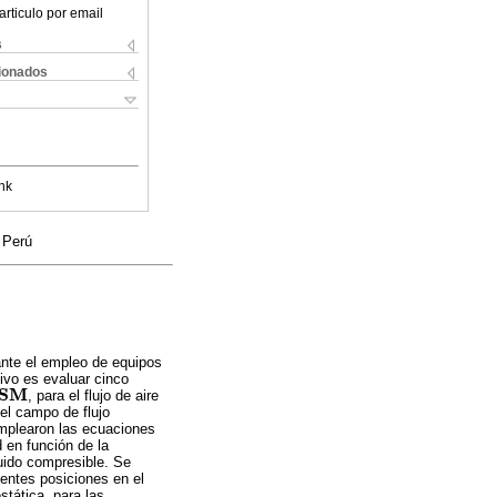
articulo por email
s
cionados
nk
 Perú
ante el empleo de equipos
ivo es evaluar cinco
S
M
, para el flujo de aire
S
M
el campo de flujo
emplearon las ecuaciones
 en función de la
uido compresible. Se
rentes posiciones en el
tática, para las