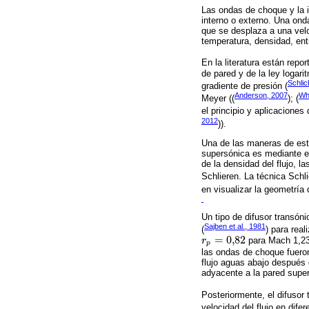
Las ondas de choque y la in
interno o externo. Una ond
que se desplaza a una velo
temperatura, densidad, ent
En la literatura están repo
de pared y de la ley logar
Schlic
gradiente de presión (
Anderson, 2007
Wh
Meyer ((
); (
el principio y aplicaciones
2012
)).
Una de las maneras de est
supersónica es mediante el
de la densidad del flujo, 
Schlieren. La técnica Schl
en visualizar la geometría
Un tipo de difusor transón
Sajben et al., 1981
(
) para rea
=
0,82
r
para Mach 1,235
r
p
=
0,82
p
las ondas de choque fueron 
flujo aguas abajo después 
adyacente a la pared super
Posteriormente, el difusor
velocidad del flujo en difer