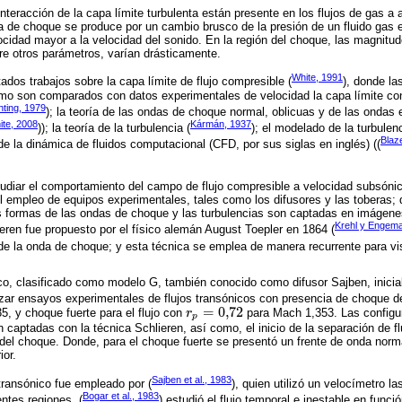
teracción de la capa límite turbulenta están presente en los flujos de gas a a
a de choque se produce por un cambio brusco de la presión de un fluido gas 
cidad mayor a la velocidad del sonido. En la región del choque, las magnit
re otros parámetros, varían drásticamente.
White, 1991
rtados trabajos sobre la capa límite de flujo compresible (
), donde la
itmo son comparados con datos experimentales de velocidad la capa límite co
hting, 1979
); la teoría de las ondas de choque normal, oblicuas y de las ondas
ite, 2008
Kármán, 1937
)); la teoría de la turbulencia (
); el modelado de la turbulenc
Blaz
 de la dinámica de fluidos computacional (CFD, por sus siglas en inglés) ((
udiar el comportamiento del campo de flujo compresible a velocidad subsónic
 empleo de equipos experimentales, tales como los difusores y las toberas; 
las formas de las ondas de choque y las turbulencias son captadas en imágene
Krehl y Engem
ieren fue propuesto por el físico alemán August Toepler en 1864 (
 de la onda de choque; y esta técnica se emplea de manera recurrente para vis
ico, clasificado como modelo G, también conocido como difusor Sajben, inici
lizar ensayos experimentales de flujos transónicos con presencia de choque déb
=
0,72
, y choque fuerte para el flujo con
r
para Mach 1,353. Las configu
r
p
=
0,72
p
captadas con la técnica Schlieren, así como, el inicio de la separación de flu
del choque. Donde, para el choque fuerte se presentó un frente de onda norm
ior.
Sajben et al., 1983
 transónico fue empleado por (
), quien utilizó un velocímetro l
Bogar et al., 1983
entes regiones. (
) estudió el flujo temporal e inestable en fun