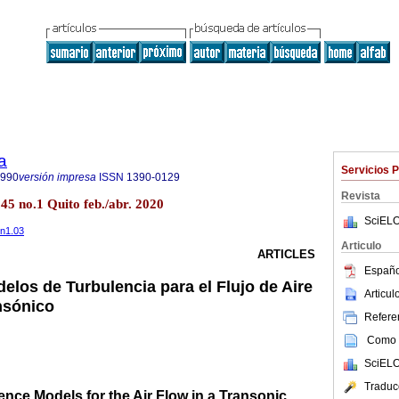
a
Servicios 
8990
versión impresa
ISSN
1390-0129
Revista
.45 no.1 Quito feb./abr. 2020
SciELO
5n1.03
Articulo
ARTICLES
Españo
elos de Turbulencia para el Flujo de Aire
Articu
nsónico
Referen
Como c
SciELO
Traduc
ence Models for the Air Flow in a Transonic