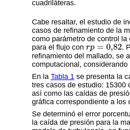
cuadriláteras.
Cabe resaltar, el estudio de 
casos de refinamiento de la m
como parámetro de control la c
=
0,82
para el flujo con
. 
r
p
r
p
=
0,82
refinamiento del mallado, se 
computacional, considerando 
En la
Tabla 1
se presenta la c
tres casos de estudio: 15300 
así como las caídas de presió
gráfica correspondiente a los
Se determinó el error porcent
la caída de presión para la m