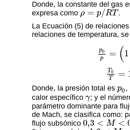
Donde, la constante del gas 
=
/
expresa como
.
ρ
p
R
T
ρ
=
p
/
R
T
La Ecuación (5) de relaciones 
relaciones de temperatura, s
(
p
=
1
0
p
0
p
=
1
+
γ
-
1
2
M
2
γ
γ
p
T
=
0
T
0
T
=
1
+
γ
-
1
2
T
Donde, la presión total es
,
p
0
p
0
calor específico
; y el núme
γ
γ
parámetro dominante para flu
de Mach, se clasifica como: p
0,3
<
<
flujo subsónico
M
0,3
<
M
<
0,8