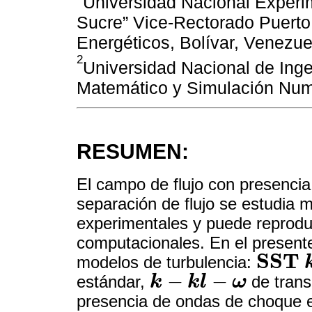
Universidad Nacional Experim
Sucre” Vice-Rectorado Puerto
Energéticos, Bolívar, Venezue
2
Universidad Nacional de Ing
Matemático y Simulación Num
RESUMEN:
El campo de flujo con presencia
separación de flujo se estudia 
experimentales y puede reproduc
computacionales. En el presente 
S
S
T
modelos de turbulencia:
S
S
T
k
-
ω
−
−
estándar,
k
k
l
ω
de trans
k
-
k
l
-
ω
presencia de ondas de choque en