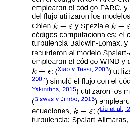
emplearon el código PARC, y p
del flujo utilizaron los mode
−
−
Chien
y Speziale
k
ε
k
k
-
ε
k
-
ε
códigos computacionales: el
turbulencia Baldwin-Lomax, 
recurrieron al modelo Spalart-
emplearon el código WIND y e
Xiao y Tasai, 2003
−
; (
) util
k
ϵ
k
-
ϵ
2007
) simuló el flujo con el 
Yakinthos, 2015
) utilizaron lo
Biswas y Jimbo, 2015
(
) emplearo
Liu et al.,
−
ecuaciones,
; (
k
ε
k
-
ε
turbulencia: Spalart-Allmaras