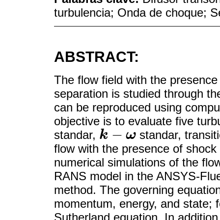
turbulencia; Onda de choque; Se
ABSTRACT:
The flow field with the presenc
separation is studied through t
can be reproduced using computa
objective is to evaluate five tu
−
standar,
k
ω
standar, transit
k
-
ω
flow with the presence of shock 
numerical simulations of the flo
RANS model in the ANSYS-Fluent
method. The governing equation
momentum, energy, and state; fo
Sutherland equation. In addition