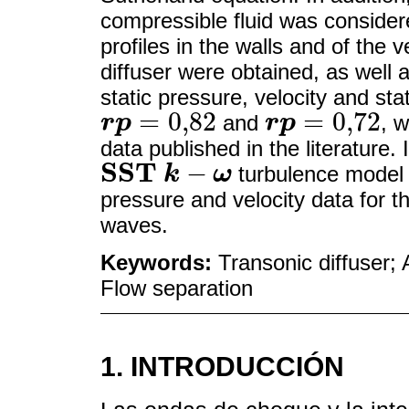
compressible fluid was considere
profiles in the walls and of the ve
diffuser were obtained, as well 
static pressure, velocity and sta
=
0,82
=
0,72
r
p
and
r
p
, 
r
p
=
0,82
r
p
=
0,72
data published in the literature.
S
S
T
−
k
ω
turbulence model 
S
S
T
k
-
ω
pressure and velocity data for t
waves.
Keywords:
Transonic diffuser;
Flow separation
1. INTRODUCCIÓN