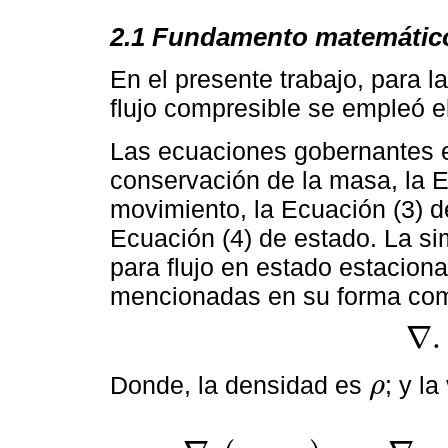
2.1 Fundamento matemátic
En el presente trabajo, para 
flujo compresible se empleó 
Las ecuaciones gobernantes e
conservación de la masa, la E
movimiento, la Ecuación (3) d
Ecuación (4) de estado. La s
para flujo en estado estaciona
mencionadas en su forma co
∇
.
∇
.
ρ
u
i
=
Donde, la densidad es
; y l
ρ
ρ