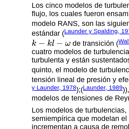
Los cinco modelos de turbule
flujo, los cuales fueron ensa
modelo RANS, son las siguie
Launder y Spalding, 1
estándar (
Wal
−
−
de transición (
k
k
l
ω
k
-
k
l
-
ω
cuatro modelos de turbulenci
turbulenta y están sustentado
quinto, el modelo de turbulen
tensión lineal de presión y efe
y Launder, 1978
Launder, 1989
);(
))
modelos de tensiones de Rey
Los modelos de turbulencias,
semiempírica que modelan el 
incrementan a causa de remoli