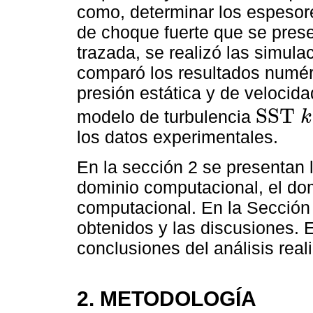
como, determinar los espesor
de choque fuerte que se presen
trazada, se realizó las simula
comparó los resultados numér
presión estática y de velocida
S
S
T
modelo de turbulencia
k
S
S
T
k
-
ω
los datos experimentales.
En la sección 2 se presentan
dominio computacional, el do
computacional. En la Sección
obtenidos y las discusiones. 
conclusiones del análisis real
2. METODOLOGÍA