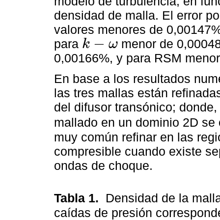
modelo de turbulencia, en fun
densidad de malla. El error p
valores menores de 0,00147%
−
para
menor de 0,0004
k
ω
k
-
ω
0,00166%, y para RSM menor 
En base a los resultados numé
las tres mallas están refinad
del difusor transónico; donde,
mallado en un dominio 2D se
muy común refinar en las regi
compresible cuando existe sep
ondas de choque.
Tabla 1.
Densidad de la malla
caídas de presión corresponden