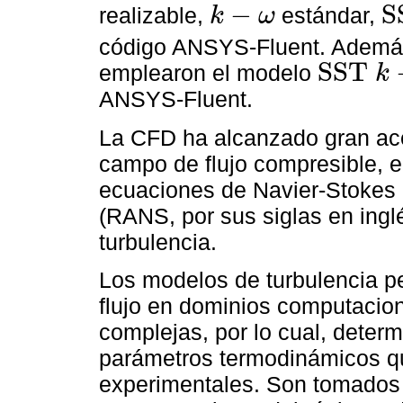
−
S
realizable,
estándar,
k
ω
k
-
ω
S
S
código ANSYS-Fluent. Además
S
S
T
emplearon el modelo
k
S
S
T
k
-
ω
ANSYS-Fluent.
La CFD ha alcanzado gran ace
campo de flujo compresible, 
ecuaciones de Navier-Stokes
(RANS, por sus siglas en ingl
turbulencia.
Los modelos de turbulencia pe
flujo en dominios computacio
complejas, por lo cual, deter
parámetros termodinámicos qu
experimentales. Son tomados 