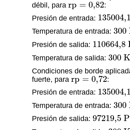
r
p
=
0,82
débil, para
:
r
p
=
0,82
135004,
Presión de entrada:
135004,1
P
a
(
19,5
300
Temperatura de entrada:
300
K
(
54
110664,8
Presión de salida:
110664,8
P
a
16,05
p
s
i
300
Temperatura de salida:
300
K
(
540
Condiciones de borde aplicad
r
p
=
0,72
fuerte, para
:
r
p
=
0,72
135004,
Presión de entrada:
135004,1
P
a
(
19,5
300
Temperatura de entrada:
300
K
(
54
97219,5
P
Presión de salida:
97219,5
P
a
(
14,1
p
s
i
)