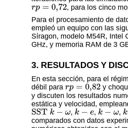
=
0,72
, para los cinco m
r
p
r
p
=
0,72
Para el procesamiento de datos
empleó un equipo con las sigu
Síragon, modelo M54R, Intel 
GHz, y memoria RAM de 3 GB
3. RESULTADOS Y DIS
En esta sección, para el régi
=
0,82
débil para
y choqu
r
p
r
p
=
0,82
y discuten los resultados num
estática y velocidad, emplean
S
S
T
−
−
−
,
,
,
k
ω
k
e
k
ω
k
S
S
T
k
-
ω
k
-
e
k
-
ω
k
-
comparados con datos experim