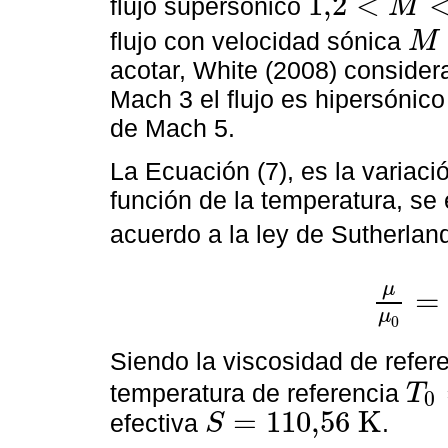
1,2
<
flujo supersónico
M
1,2
<
M
<
3
flujo con velocidad sónica
M
M
=
1
acotar, White (2008) consider
Mach 3 el flujo es hipersónico
de Mach 5.
La Ecuación (7), es la variac
función de la temperatura, s
acuerdo a la ley de Sutherland
μ
=
μ
μ
0
=
T
T
0
3
2
μ
0
Siendo la viscosidad de refer
temperatura de referencia
T
0
T
0
=
273
=
110,56
K
efectiva
.
S
S
=
110,56
K