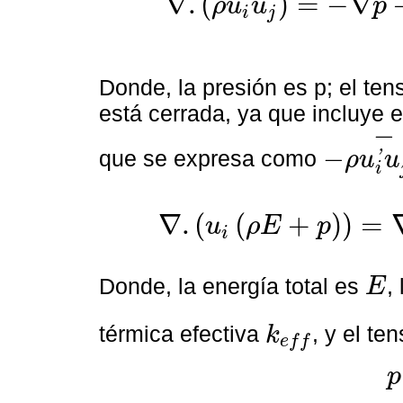
∇
.
(
)
=
−
∇
ρ
u
u
p
i
j
∇
.
ρ
u
i
u
j
=
-
∇
p
+
∇
.
τ
+
∇
.
-
ρ
u
i
'
u
j
'
-
Donde, la presión es p; el te
está cerrada, ya que incluye 
−
−
que se expresa como
ρ
u
u
'
-
ρ
u
i
'
u
j
'
-
i
∇
.
(
(
+
)
)
=
u
ρ
E
p
i
∇
.
u
i
ρ
E
+
p
=
∇
.
k
e
f
f
∇
T
+
τ
e
f
f
.
u
i
Donde, la energía total es
,
E
E
térmica efectiva
, y el te
k
e
f
f
k
e
f
f
p
p
=