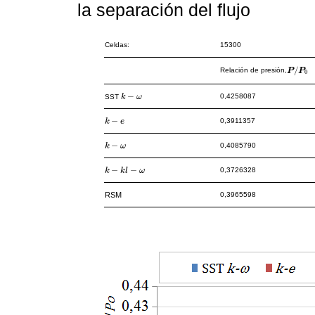
la separación del flujo
Celdas:
15300
/
Relación de presión,
P
P
P
/
P
0
0
−
0,4258087
SST
k
ω
k
-
ω
−
0,3911357
k
k
-
e
e
−
0,4085790
k
k
-
ω
ω
−
−
0,3726328
k
k
-
k
l
-
ω
k
l
ω
RSM
0,3965598