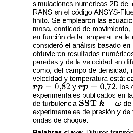
simulaciones numéricas 2D del 
RANS en el código ANSYS-Fluent
finito. Se emplearon las ecuaci
masa, cantidad de movimiento, e
en función de la temperatura l
consideró el análisis basado en
obtuvieron resultados numéricos 
paredes y de la velocidad en dif
como, del campo de densidad, n
velocidad y temperatura estática
=
0,82
=
0,72
r
p
y
r
p
, los
r
p
=
0,82
r
p
=
0,72
experimentales publicados en la
S
S
T
−
de turbulencia
k
ω
de 
S
S
T
k
-
ω
experimentales de presión y de 
ondas de choque.
Palabras clave:
Difusor transón