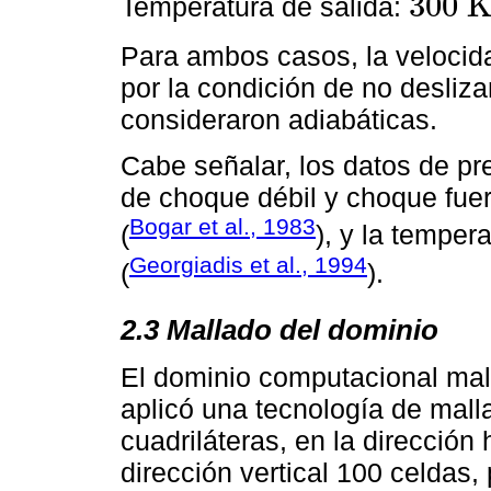
300
Temperatura de salida:
300
K
(
540
Para ambos casos, la velocida
por la condición de no desliz
consideraron adiabáticas.
Cabe señalar, los datos de pre
de choque débil y choque fuer
Bogar et al., 1983
(
), y la temper
Georgiadis et al., 1994
(
).
2.3 Mallado del dominio
El dominio computacional mal
aplicó una tecnología de mall
cuadriláteras, en la dirección 
dirección vertical 100 celdas,