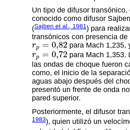
Un tipo de difusor transónico
conocido como difusor Sajben
Sajben et al., 1981
(
) para realiz
transónicos con presencia de 
=
0,82
para Mach 1,235, y
r
p
r
p
=
0,82
=
0,72
para Mach 1,353. L
r
p
r
p
=
0,72
las ondas de choque fueron ca
como, el inicio de la separació
aguas abajo después del choq
presentó un frente de onda no
pared superior.
Posteriormente, el difusor tra
1983
), quien utilizó un velocí