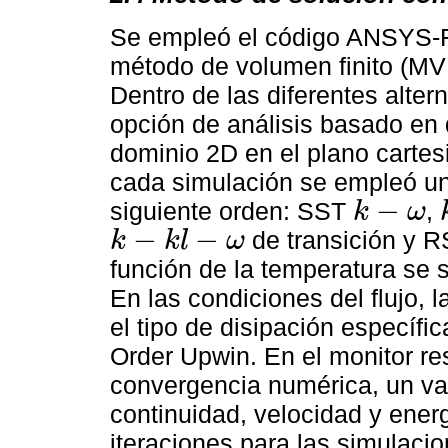
Se empleó el código ANSYS-Fl
método de volumen finito (MV
Dentro de las diferentes alter
opción de análisis basado en 
dominio 2D en el plano cartesi
cada simulación se empleó un 
−
siguiente orden: SST
,
k
ω
k
-
ω
k
−
−
de transición y R
k
k
l
ω
k
-
k
l
-
ω
función de la temperatura se 
En las condiciones del flujo, l
el tipo de disipación específi
Order Upwin. En el monitor re
convergencia numérica, un val
continuidad, velocidad y ener
iteraciones para las simulacio