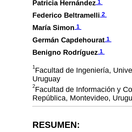
1
Patricia Hernández
2
Federico Beltramelli
1
María Simon
1
Germán Capdehourat
1
Benigno Rodríguez
1
Facultad de Ingeniería, Univ
Uruguay
2
Facultad de Información y Co
República, Montevideo, Urug
RESUMEN: