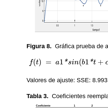
Figura 8.
Gráfica prueba de 
(
)
=
1
(
1
+
*
*
f
t
a
s
i
n
b
t
f
(
t
)
=
a
1
*
s
i
n
(
b
1
*
t
+
c
1
)
+
a
2
*
s
i
n
(
b
2
*
t
+
c
2
)
+
a
3
*
s
i
n
(
b
3
*
Valores de ajuste: SSE: 8.99
Tabla 3.
Coeficientes reempl
Coeficiente
1
2