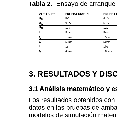
Tabla 2.
Ensayo de arranque 
VARIABLES
PRUEBA NIVEL 1
PRUEBA N
U
8V
4.5V
S
U
9.5V
6.5V
A
U
12V
12V
N
t
5ms
5ms
r
t
15ms
15ms
6
t
50ms
50ms
7
t
1s
10s
8
t
40ms
100ms
f
3. RESULTADOS Y DIS
3.1 Análisis matemático y e
Los resultados obtenidos con 
datos en las pruebas de ambas
modelos de simulación matemát