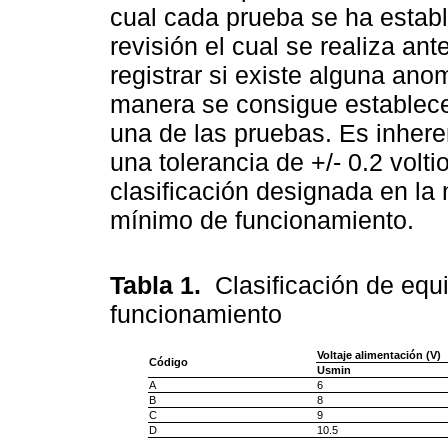
cual cada prueba se ha estab
revisión el cual se realiza an
registrar si existe alguna anom
manera se consigue establece
una de las pruebas. Es inhere
una tolerancia de +/- 0.2 volti
clasificación designada en la
mínimo de funcionamiento.
Tabla 1.
Clasificación de equ
funcionamiento
Voltaje alimentación (V)
Código
Usmin
A
6
B
8
C
9
D
10.5