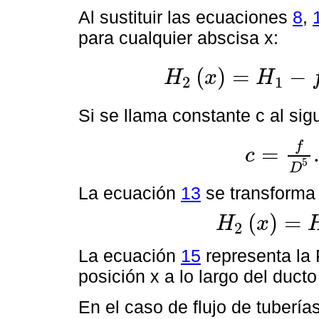
Al sustituir las ecuaciones
8
,
para cualquier abscisa x:
(
)
=
−
H
x
H
2
1
H
2
x
=
H
1
-
f
x
D
5
.
1
2
g
.
16
Q
2
π
2
;
m
Si se llama constante c al sig
f
=
c
c
=
f
D
5
.
1
2
g
.
16
Q
2
5
D
La ecuación
13
se transforma
(
)
=
H
x
2
H
2
x
=
H
1
-
c
x
;
m
La ecuación
15
representa la 
posición x a lo largo del ducto
En el caso de flujo de tubería