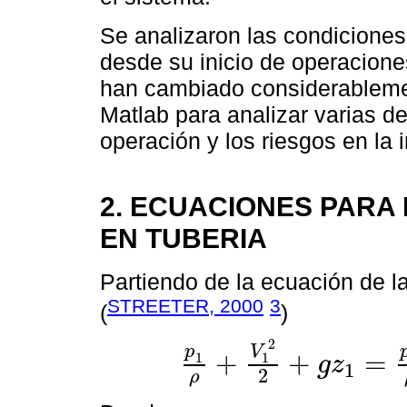
Se analizaron las condiciones
desde su inicio de operaciones
han cambiado considerableme
Matlab para analizar varias d
operación y los riesgos en la 
2. ECUACIONES PARA
EN TUBERIA
Partiendo de la ecuación de l
STREETER, 2000
3
(
)
2
V
p
+
+
=
1
1
g
z
1
p
1
ρ
+
V
1
2
2
+
g
z
1
=
p
2
ρ
+
V
2
2
2
+
g
z
2
+
g
H
p
2
ρ