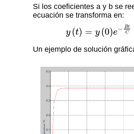
Si los coeficientes a y b se r
ecuación se transforma en:
B
t
−
(
)
=
(
0
)
y
t
y
e
C
y
t
=
y
0
e
-
B
t
C
+
A
B
1
-
e
-
B
t
C
Un ejemplo de solución gráfi