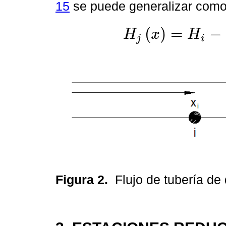
15
se puede generalizar como
(
)
=
−
H
x
H
j
i
H
j
x
=
H
i
-
c
k
(
x
j
-
x
i
)
;
m
Figura 2.
Flujo de tubería de