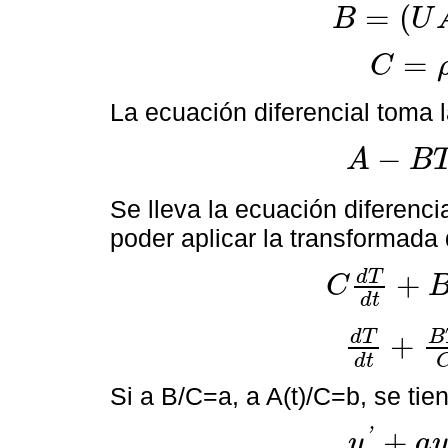
=
(
B
U
B
=
U
A
+
m
˙
C
p
=
C
C
=
ρ
V
o
l
C
p
La ecuación diferencial toma l
−
A
B
A
-
B
T
=
C
d
T
d
t
Se lleva la ecuación diferenc
poder aplicar la transformada
d
T
+
C
C
d
T
d
t
+
B
T
=
A
t
d
t
d
T
B
+
d
T
d
t
+
B
T
C
=
A
t
C
d
t
Si a B/C=a, a A(t)/C=b, se tie
'
+
y
a
y