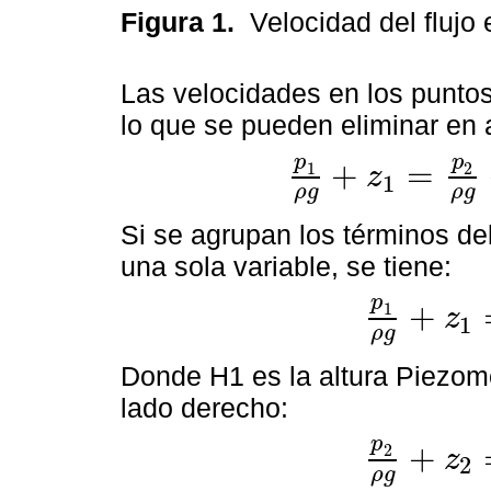
Figura 1.
Velocidad del flujo
Las velocidades en los puntos
lo que se pueden eliminar en
p
p
+
=
1
2
z
1
p
1
ρ
g
+
z
1
=
p
2
ρ
g
+
z
2
+
H
p
;
m
ρ
g
ρ
g
Si se agrupan los términos de
una sola variable, se tiene:
p
+
1
z
1
p
1
ρ
g
+
z
1
=
H
1
;
m
ρ
g
Donde H1 es la altura Piezomé
lado derecho:
p
+
2
z
2
p
2
ρ
g
+
z
2
=
H
2
;
m
ρ
g