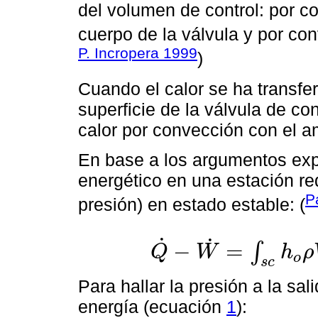
del volumen de control: por c
cuerpo de la válvula y por con
P. Incropera 1999
)
Cuando el calor se ha transfe
superficie de la válvula de co
calor por convección con el am
En base a los argumentos exp
energético en una estación red
P
presión) en estado estable: (
˙
˙
−
=
∫
Q
W
h
ρ
o
Q
˙
-
W
˙
=
∫
s
c
h
o
ρ
V
-
∙
d
A
-
+
W
p
˙
;
W
s
c
Para hallar la presión a la sal
energía (ecuación
1
):