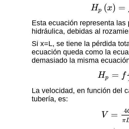
(
)
=
H
x
p
H
p
x
=
f
x
D
V
2
2
g
;
m
Esta ecuación representa las 
hidráulica, debidas al rozamie
Si x=L, se tiene la pérdida tota
ecuación queda como la ecu
demasiado la misma ecuación
=
H
f
p
H
p
=
f
L
D
V
2
2
g
;
m
La velocidad, en función del c
tubería, es:
4
=
V
V
=
4
Q
π
D
2
;
m
3
π