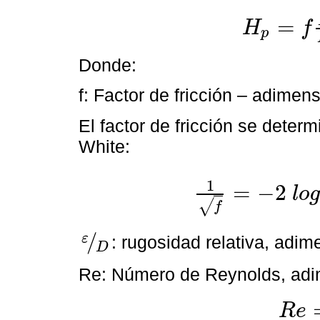
=
H
f
p
H
p
=
f
L
D
V
2
2
g
;
m
Donde:
f: Factor de fricción – adimens
El factor de fricción se deter
White:
1
=
−
2
l
o
g
1
f
=
-
2
l
o
g
ε
D
3.7
+
2.51
R
e
f
√
f
/
ε
: rugosidad relativa, adim
D
ε
D
Re: Número de Reynolds, adim
R
e
R
e
=
ρ
V
D