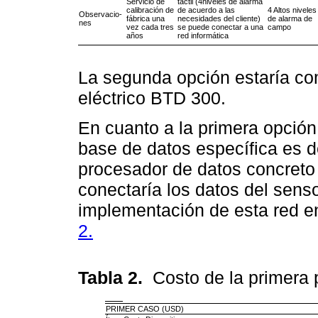
Servicio de
táctil (4niveles de alarma
calibración de
de acuerdo a las
4 Altos niveles
Observacio-
fábrica una
necesidades del cliente)
de alarma de
nes
vez cada tres
se puede conectar a una
campo
años
red informática
La segunda opción estaría c
eléctrico BTD 300.
En cuanto a la primera opción
base de datos específica es d
procesador de datos concreto 
conectaría los datos del sens
implementación de esta red en
2.
Tabla 2.
Costo de la primera
PRIMER CASO (USD)