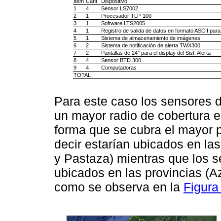
Ítem
Cant.
Dispositivo
1
4
Sensor LS7002
2
1
Procesador TLP-100
3
1
Software LTS2005
4
1
Registro de salida de datos en formato ASCII para
5
1
Sistema de almacenamiento de imágenes
6
2
Sistema de notificación de alerta TWX300
7
2
Pantallas de 24" para el display del Sist. Alerta
8
4
Sensor BTD 300
9
4
Computadoras
TOTAL
Para este caso los sensores 
un mayor radio de cobertura es
forma que se cubra el mayor pa
decir estarían ubicados en la
y Pastaza) mientras que los s
ubicados en las provincias (A
como se observa en la
Figura