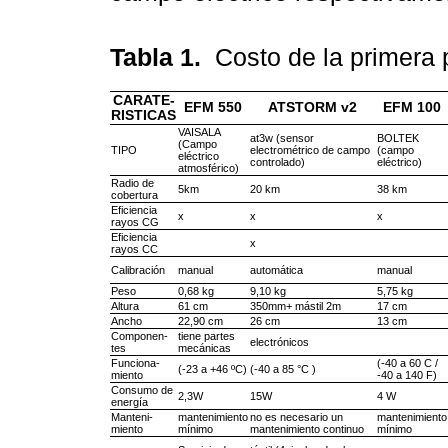
Tabla 1.
Costo de la primera
CARATE-
EFM 550
ATSTORM v2
EFM 100
RISTICAS
VAISALA
at3w (sensor
BOLTEK
(Campo
TIPO
electrométrico de campo
(campo
eléctrico
controlado)
eléctrico)
atmosférico)
Radio de
5km
20 km
38 km
cobertura
Eficiencia
x
x
x
rayos CG
Eficiencia
x
rayos CC
Calibración
manual
automática
manual
Peso
0,68 kg
9,10 kg
5,75 kg
Altura
61 cm
350mm+ mástil 2m
17 cm
Ancho
22,90 cm
26 cm
13 cm
Componen-
tiene partes
electrónicos
tes
mecánicas
Funciona-
(-40 a 60 C /
(-23 a +46 ºC)
(-40 a 85 °C )
miento
-40 a 140 F)
Consumo de
2,3W
15W
4 W
energía
Manteni-
mantenimiento
no es necesario un
mantenimiento
miento
mínimo
mantenimiento continuo
mínimo