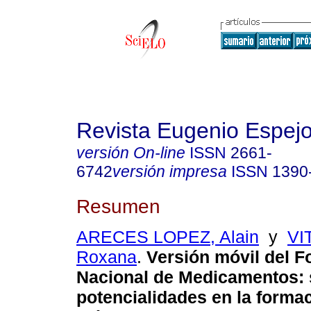
Revista Eugenio Espej
versión On-line
ISSN
2661-
6742
versión impresa
ISSN
1390
Resumen
ARECES LOPEZ, Alain
y
VI
Roxana
.
Versión móvil del F
Nacional de Medicamentos:
potencialidades en la forma