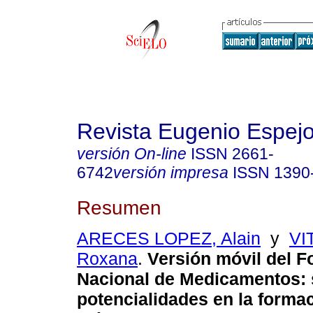
Revista Eugenio Espej
versión On-line
ISSN
2661-
6742
versión impresa
ISSN
1390
Resumen
ARECES LOPEZ, Alain
y
VI
Roxana
.
Versión móvil del F
Nacional de Medicamentos:
potencialidades en la forma