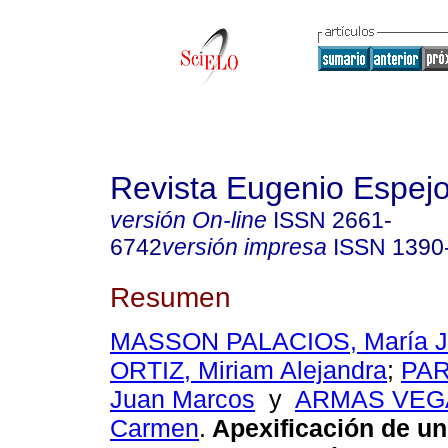
Revista Eugenio Espej
versión On-line
ISSN
2661-
6742
versión impresa
ISSN
1390
Resumen
MASSON PALACIOS, María J
ORTIZ, Miriam Alejandra
;
PAR
Juan Marcos
y
ARMAS VEGA
Carmen
.
Apexificación de un