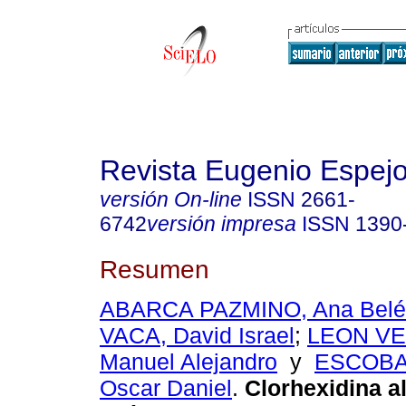
Revista Eugenio Espej
versión On-line
ISSN
2661-
6742
versión impresa
ISSN
1390
Resumen
ABARCA PAZMINO, Ana Belé
VACA, David Israel
;
LEON VE
Manuel Alejandro
y
ESCOBA
Oscar Daniel
.
Clorhexidina al