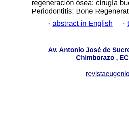
regeneración ósea; cirugía buc
Periodontitis; Bone Regenerat
·
abstract in English
·
Av. Antonio José de Sucr
Chimborazo , EC
revistaeugen