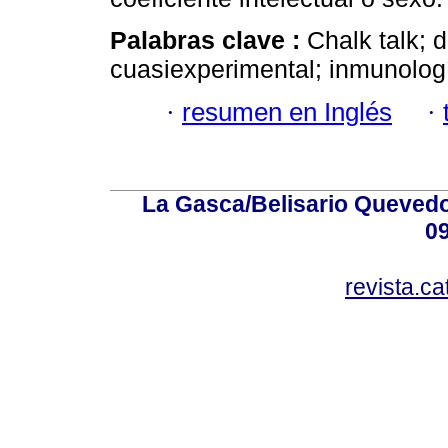
Palabras clave :
Chalk talk; 
cuasiexperimental; inmunologí
·
resumen en Inglés
·
La Gasca/Belisario Quevedo,
0
revista.c