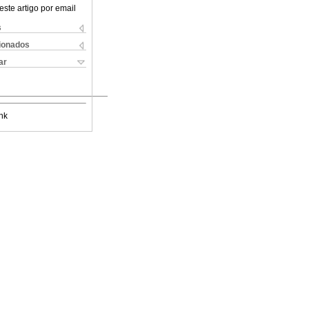
este artigo por email
s
cionados
ar
nk