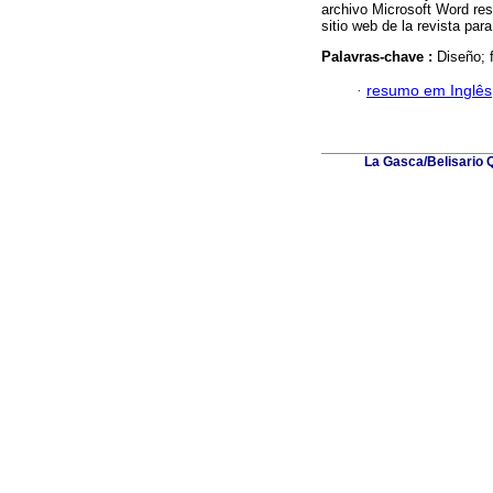
archivo Microsoft Word res
sitio web de la revista par
Palavras-chave :
Diseño; f
·
resumo em Inglês
La Gasca/Belisario 