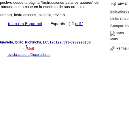
pectivo desde la página “Instrucciones para los autores” del
Enviar 
a tomarlo como base en la escritura de sus artículos.
Indicadore
ormato; instrucciones; plantilla; revista..
Links rela
·
texto em Espanhol
·
Espanhol (
pdf
)
Compartilh
Mais
Mais
Quevedo, Quito, Pichincha, EC, 170129, 593-0987296138
Permali
revista.catedra@uce.edu.ec