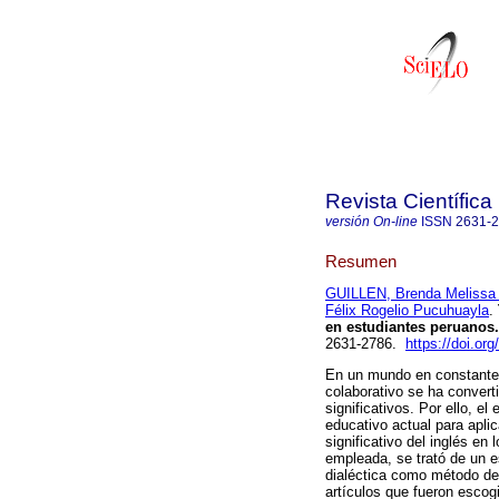
Revista Científic
versión On-line
ISSN
2631-
Resumen
GUILLEN, Brenda Melissa
Félix Rogelio Pucuhuayla
.
en estudiantes peruanos.
2631-2786.
https://doi.or
En un mundo en constante 
colaborativo se ha convert
significativos. Por ello, e
educativo actual para aplic
significativo del inglés en
empleada, se trató de un es
dialéctica como método de
artículos que fueron escog