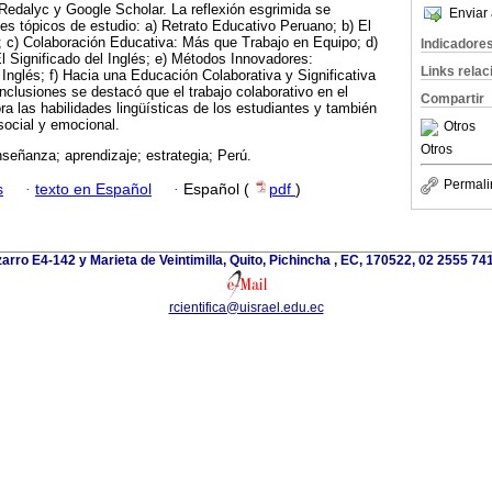
Redalyc y Google Scholar. La reflexión esgrimida se
Enviar 
es tópicos de estudio: a) Retrato Educativo Peruano; b) El
; c) Colaboración Educativa: Más que Trabajo en Equipo; d)
Indicadore
l Significado del Inglés; e) Métodos Innovadores:
Links rela
 Inglés; f) Hacia una Educación Colaborativa y Significativa
nclusiones se destacó que el trabajo colaborativo en el
Compartir
ra las habilidades lingüísticas de los estudiantes y también
social y emocional.
Otros
Otros
nseñanza; aprendizaje; estrategia; Perú.
Permali
s
·
texto en Español
·
Español (
pdf
)
arro E4-142 y Marieta de Veintimilla, Quito, Pichincha , EC, 170522, 02 2555 741
rcientifica@uisrael.edu.ec