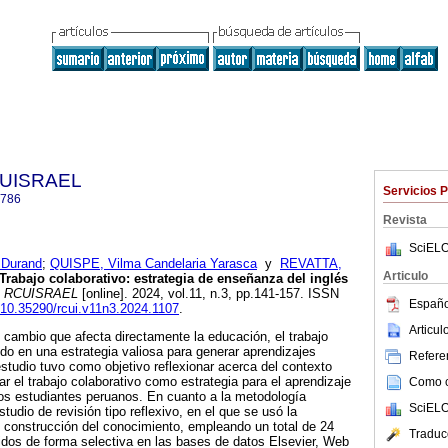
a UISRAEL
Servicios 
2786
Revista
SciELO
 Durand
;
QUISPE, Vilma Candelaria Yarasca
y
REVATTA,
Articulo
Trabajo colaborativo: estrategia de enseñanza del inglés
RCUISRAEL
[online]. 2024, vol.11, n.3, pp.141-157. ISSN
Españo
g/10.35290/rcui.v11n3.2024.1107
.
Articu
cambio que afecta directamente la educación, el trabajo
ido en una estrategia valiosa para generar aprendizajes
Referen
l estudio tuvo como objetivo reflexionar acerca del contexto
ar el trabajo colaborativo como estrategia para el aprendizaje
Como ci
 los estudiantes peruanos. En cuanto a la metodología
SciELO
tudio de revisión tipo reflexivo, en el que se usó la
 construcción del conocimiento, empleando un total de 24
Traduc
idos de forma selectiva en las bases de datos Elsevier, Web