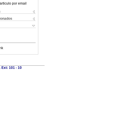
articulo por email
s
cionados
nk
 Ext: 101 - 10